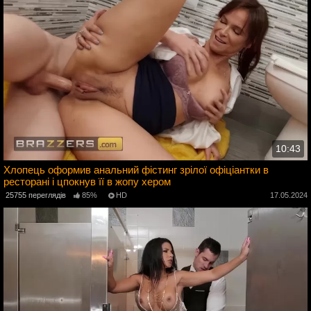
10:43
Хлопець оформив анальний фістинг зрілої офіціантки в
ресторані і цпокнув її в жопу хером
4
25755 переглядів
85%
HD
17.05.2024