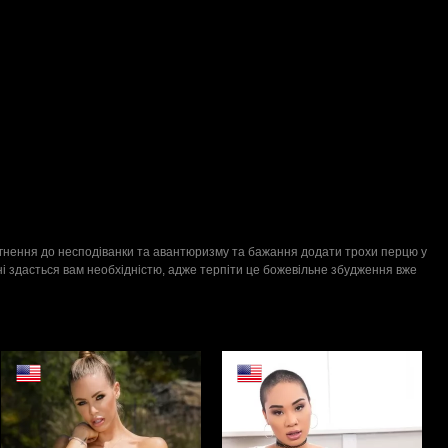
агнення до несподіванки та авантюризму та бажання додати трохи перцю у
ані здасться вам необхідністю, адже терпіти це божевільне збудження вже