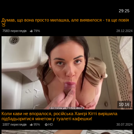
29:25
Думав, що вона просто милашка, але виявилося - та ще повія
🍑
5
7583 переглядів
79%
28.12.2024
10:16
Коли кави не впоралося, російська Хангрі Кітті вирішила
підбадьоритися мінетом у туалеті кафешки!
4
1007 переглядів
95%
HD
30.07.2024