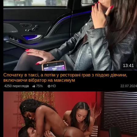
13:41
Спочатку в таксі, а потім у ресторані грав з піздою дівчини,
включаючи вібратор на максимум
4250 переглядів
75%
HD
22.07.202