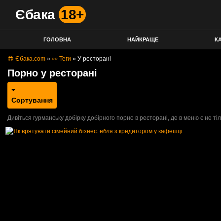
Єбака
18+
ГОЛОВНА
НАЙКРАЩЕ
КА
😎 Єбака.com
»
👀 Теги
»
У ресторані
Порно у ресторані
Сортування
Дивіться гурманську добірку добірного порно в ресторані, де в меню є не тіль