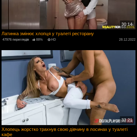
30:14
Латинка змінює хлопця у туалеті ресторану
47976 переглядів
88%
HD
28.12.2022
3
33:21
Хлопець жорстко трахнув свою дівчину в лосинах у туалеті
кафе
2