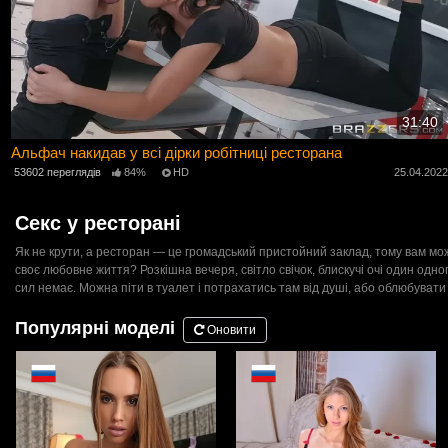
31:40
Альфач накидав у всі дірки робітниці ресторана
53602 переглядів
84%
HD
25.04.202
Секс у ресторані
Як не крути, а ресторан — це громадський пристойний заклад, тому вам м
своє любовне життя? Розкішна вечеря, світло свічок, блискучі очі один одн
сил немає. Можна піти в туалет і потрахатись там від душі, або облюбувати
Популярні моделі
Оновити