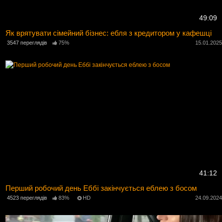
49:09
Як врятувати сімейний бізнес: ебля з кредитором у кафешці
3547 переглядів
75%
15.01.202
41:12
Перший робочий день Еббі закінчується еблею з босом
4523 переглядів
83%
HD
24.09.202