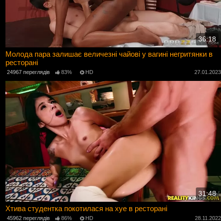
36:18
Молода пара залишає величезні чайові у вагині негритянки в
ресторані
24967 переглядів
83%
HD
27.01.202
31:48
Хтива студентка покотилася на хуе в ресторані
45962 переглядів
86%
HD
28.11.202