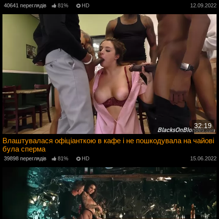
40641 переглядів
81%
HD
12.09.2022
32:19
Влаштувалася офіціанткою в кафе і не пошкодувала на чайові
була сперма
2
39898 переглядів
81%
HD
15.06.2022