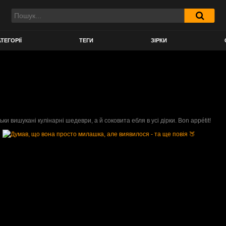
ТЕГОРІЇ
ТЕГИ
ЗІРКИ
ки вишукані кулінарні шедеври, а й соковита ебля в усі дірки. Bon appétit!