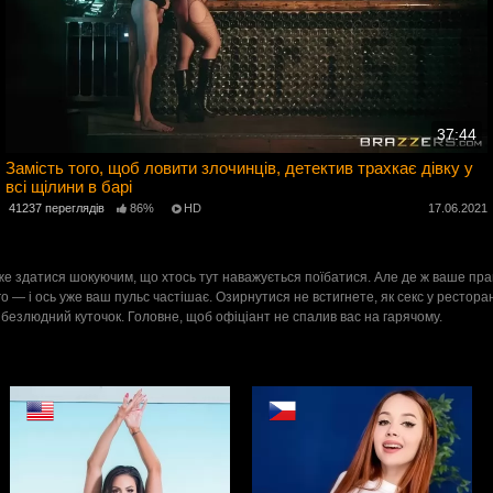
37:44
Замість того, щоб ловити злочинців, детектив трахкає дівку у
всі щілини в барі
2
41237 переглядів
86%
HD
17.06.2021
оже здатися шокуючим, що хтось тут наважується поїбатися. Але де ж ваше пр
ого — і ось уже ваш пульс частішає. Озирнутися не встигнете, як секс у рестор
 безлюдний куточок. Головне, щоб офіціант не спалив вас на гарячому.