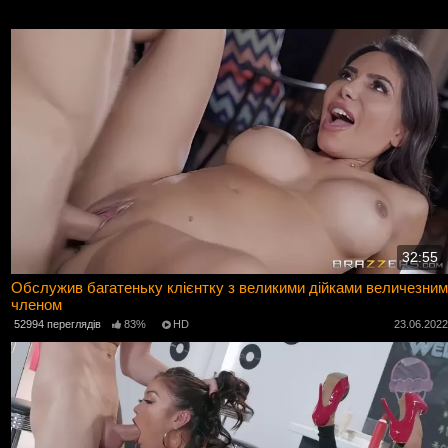
32:55
Обслужив багатеньку клієнтку з великими дійками величезним
членом
52994 переглядів
83%
HD
23.06.202