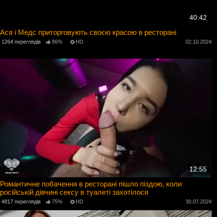
40:42
Ася і Медс приторговують своєю красою в ресторані
1264 переглядів
86%
HD
02.10.2024
12:55
Романтичне побачення в ресторані пішло піздою, коли
російській дівчині сексу в туалеті захотілося
4817 переглядів
75%
HD
30.07.2024