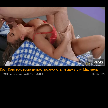
30:48
Калі Картер своєю дупою заслужила першу зірку Мішлена
37494 переглядів
80%
HD
07.05.2022