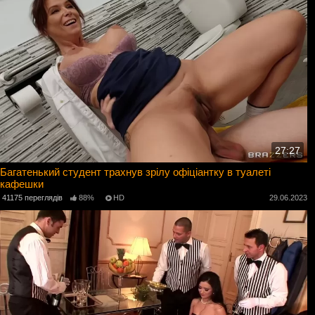
27:27
Багатенький студент трахнув зрілу офіціантку в туалеті
кафешки
41175 переглядів
88%
HD
29.06.2023