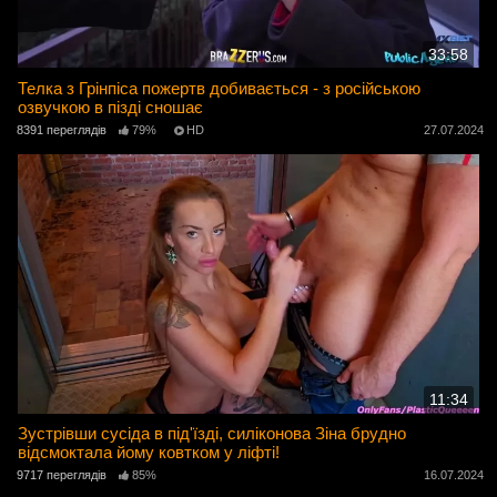
33:58
Телка з Грінпіса пожертв добивається - з російською
озвучкою в пізді сношає
8391 переглядів
79%
HD
27.07.2024
11:34
Зустрівши сусіда в під'їзді, силіконова Зіна брудно
відсмоктала йому ковтком у ліфті!
9717 переглядів
85%
16.07.2024