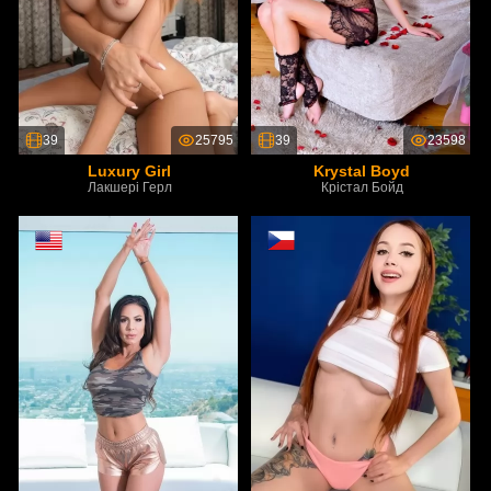
39
25795
39
23598
Luxury Girl
Krystal Boyd
Лакшері Герл
Крістал Бойд