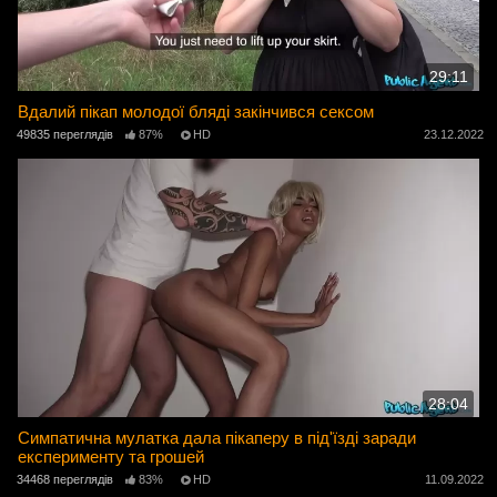
29:11
Вдалий пікап молодої бляді закінчився сексом
49835 переглядів
87%
HD
23.12.2022
28:04
Симпатична мулатка дала пікаперу в під'їзді заради
експерименту та грошей
34468 переглядів
83%
HD
11.09.2022