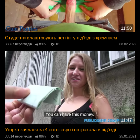
11:50
Студенти влаштовують петтінг у під'їзді з кремпаєм
33667 переглядів
83%
HD
08.02.2022
11:47
Угорка знялася за 4 сотні євро і потрахала в під'їзді
33514 переглядів
88%
HD
25.01.2021