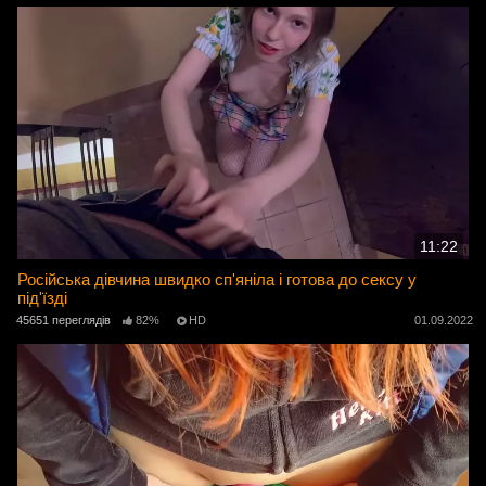
11:22
Російська дівчина швидко сп'яніла і готова до сексу у
під'їзді
45651 переглядів
82%
HD
01.09.2022