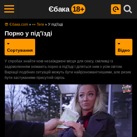
Єбака
18+
😎 Єбака.com
»
👀 Теги
»
У під'їзді
Порно у під'їзді
Сортування
Відео
У спробах знайти нові незаїжджені місця для сексу, сміливці із
задоволенням знімають порно в під'їзді і діляться ним з усім світом.
Варіації подібних ситуацій можуть бути найрізноманітнішими, але ризик
бути застуканими присутній скрізь