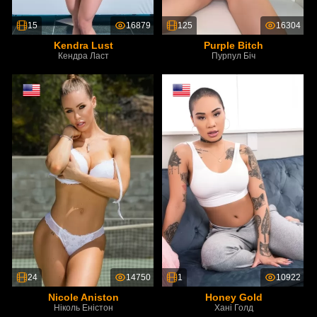
15
16879
125
16304
Kendra Lust
Purple Bitch
Кендра Ласт
Пурпул Біч
24
14750
1
10922
Nicole Aniston
Honey Gold
Ніколь Еністон
Хані Голд