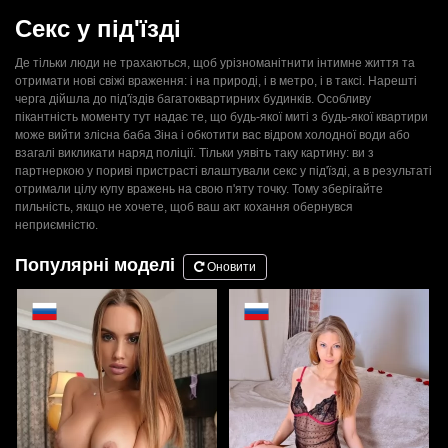
Секс у під'їзді
Де тільки люди не трахаються, щоб урізноманітнити інтимне життя та
отримати нові свіжі враження: і на природі, і в метро, ​​і в таксі. Нарешті
черга дійшла до під'їздів багатоквартирних будинків. Особливу
пікантність моменту тут надає те, що будь-якої миті з будь-якої квартири
може вийти злісна баба Зіна і обкотити вас відром холодної води або
взагалі викликати наряд поліції. Тільки уявіть таку картину: ви з
партнеркою у пориві пристрасті влаштували секс у під'їзді, а в результаті
отримали цілу купу вражень на свою п'яту точку. Тому зберігайте
пильність, якщо не хочете, щоб ваш акт кохання обернувся
неприємністю.
Популярні моделі
Оновити