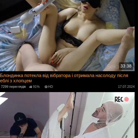
33:38
Блондинка потекла від вібратора і отримала насолоду після
еблі з хлопцем
7299 переглядів
91%
HD
17.07.2024