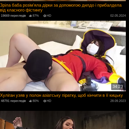
Зріла баба розім'яла дірки за допомогою дилдо і прибалдела
від класного фістингу
19669 переглядів
87%
HD
02.05.2024
34:23
Хуліган узяв у полон азіатську піратку, щоб кінчити в її кицьку
48791 переглядів
80%
HD
28.09.2023