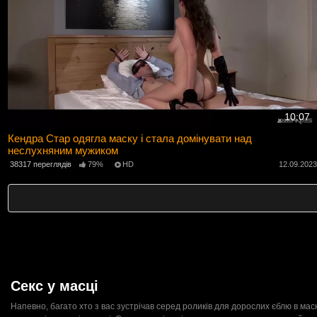
10:07
Кендра Стар одягла маску і стала домінувати над
неслухняним мужиком
38317 переглядів
79%
HD
12.09.202
Секс у масці
Напевно, багато хто з вас зустрічав серед роликів для дорослих єблю в маск