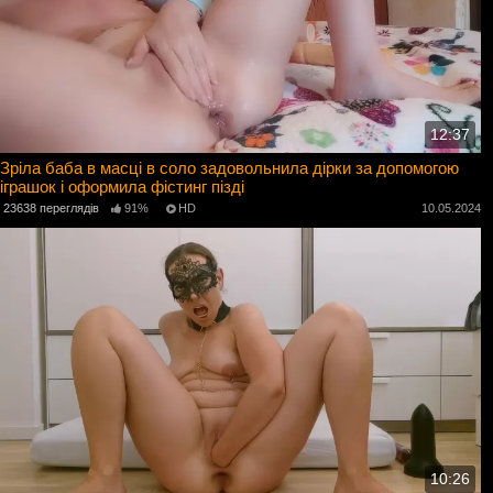
12:37
Зріла баба в масці в соло задовольнила дірки за допомогою
іграшок і оформила фістинг пізді
23638 переглядів
91%
HD
10.05.2024
10:26