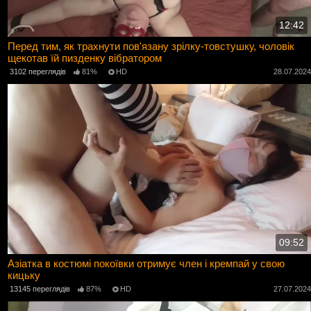
12:42
Перед тим, як трахнути пов'язану зрілку-товстушку, чоловік
щекотав їй пизденку вібратором
3102 переглядів
81%
HD
28.07.202
09:52
Азіатка в костюмі покоївки отримує член і кремпай у свою
кицьку
13145 переглядів
87%
HD
27.07.202