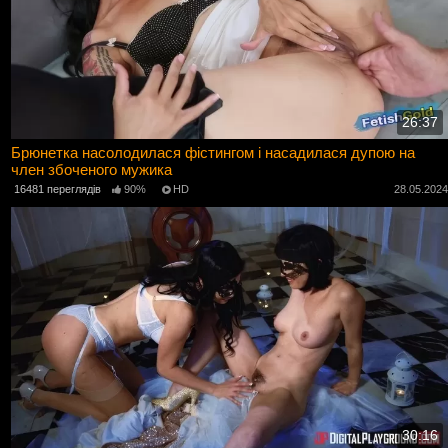
26:37
Брюнетка насолодилася фістингом і насадилася дупою на
член збоченого мужика
16481 переглядів
90%
HD
28.05.202
30:16