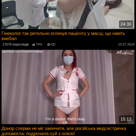
24:30
Гінеколог так ретельно оглянув пацієнту у масці, що навіть
виебал
4
17678 переглядів
74%
HD
15.07.2024
15:13
Донор сперми не міг закінчити, але російська медсестричка
допомогла: подрочила хуй з олією!