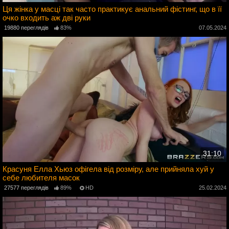
Ця жінка у масці так часто практикує анальний фістинг, що в її
очко входить аж дві руки
4
19880 переглядів
83%
07.05.2024
31:10
Красуня Елла Хьюз офігела від розміру, але прийняла хуй у
себе любителя масок
4
27577 переглядів
89%
HD
25.02.2024