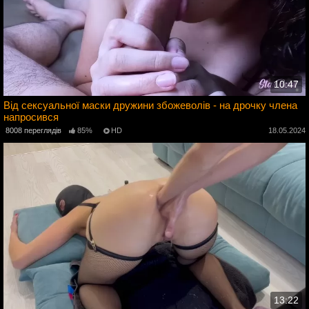
10:47
Від сексуальної маски дружини збожеволів - на дрочку члена
напросився
4
8008 переглядів
85%
HD
18.05.2024
13:22