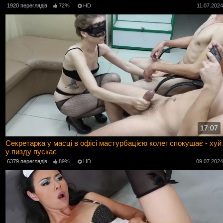
1920 переглядів
72%
HD
11.07.202
17:07
Секретарка у масці в офісі мастурбацією колег спокушає - хуй
у пизду пускає
6379 переглядів
89%
HD
09.07.202