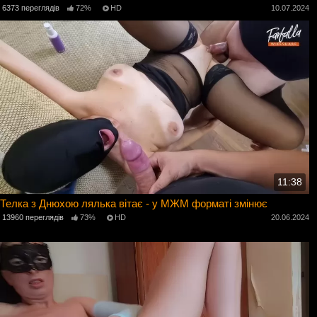
6373 переглядів
72%
HD
10.07.2024
11:38
Телка з Днюхою лялька вітає - у МЖМ форматі змінює
13960 переглядів
73%
HD
20.06.2024