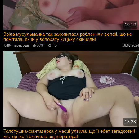
10:12
Зріла мусульманка так захопилася робленням селфі, що не
помітила, як їй у волохату кицьку скінчили!
8494 переглядів
86%
HD
16.07.202
13:28
Толстушка-фантазерка у масці уявила, що її ебет загадковий
містер Ікс, і скінчила від вібратора!