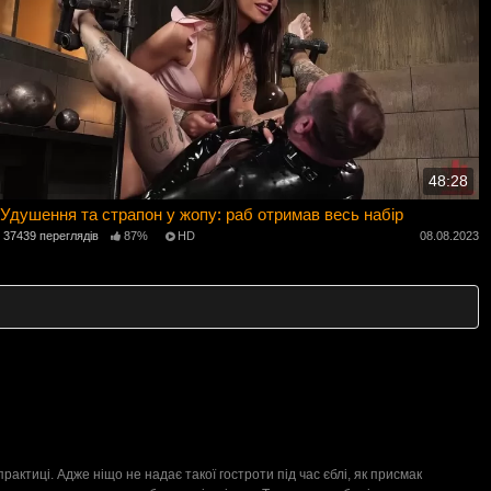
48:28
Удушення та страпон у жопу: раб отримав весь набір
37439 переглядів
87%
HD
08.08.2023
актиці. Адже ніщо не надає такої гостроти під час єблі, як присмак