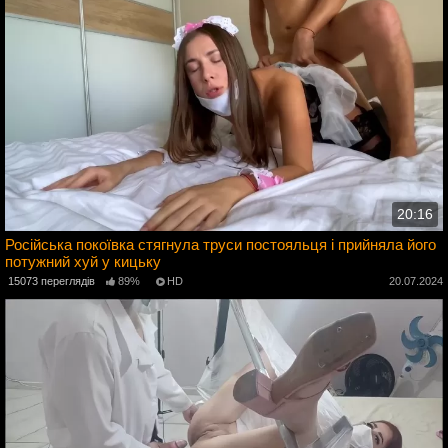
20:16
Російська покоївка стягнула труси постояльця і ​​прийняла його
потужний хуй у кицьку
4
15073 переглядів
89%
HD
20.07.2024