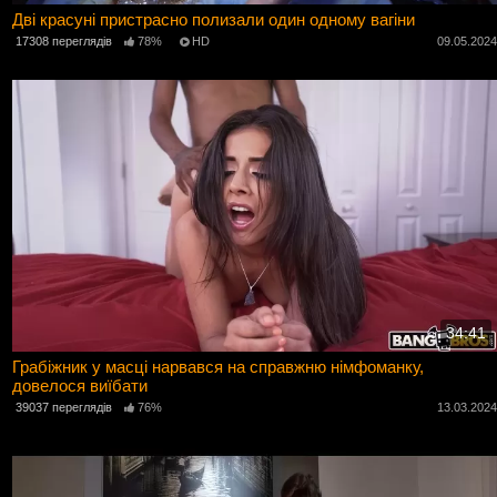
Дві красуні пристрасно полизали один одному вагіни
17308 переглядів
78%
HD
09.05.202
34:41
Грабіжник у масці нарвався на справжню німфоманку,
довелося виїбати
39037 переглядів
76%
13.03.202