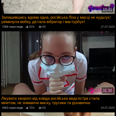
10:41
Залишившись вдома одна, російська Ліза у масці не нудьгує:
увімкнула вебку, дістала вібратор і мастурбує!
4
7389 переглядів
92%
HD
27.07.2024
11:32
Лікувати хворого від ковіда російська медсестра стала
мінетом, не знімаючи маску, трусики та рукавички
4
4463 переглядів
75%
HD
24.07.2024