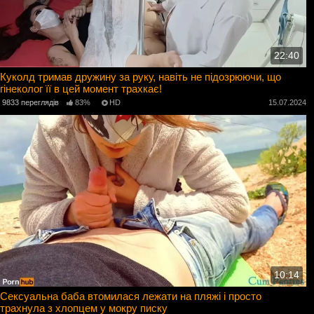
22:40
Куколд тримав дружину за руку, навіть не підозрюючи, що
гінеколог її в цей момент трахкає!
9833 переглядів
83%
HD
15.07.2024
10:14
Сексуальна баба втомилася лежати на пляжі і просто
трахнула з хлопцем у мокру писку