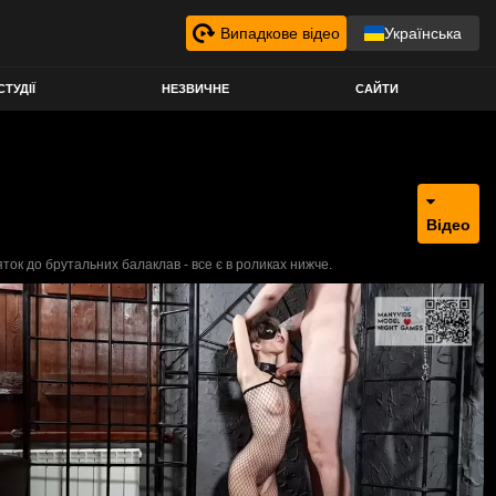
Випадкове відео
Українська
СТУДІЇ
НЕЗВИЧНЕ
САЙТИ
Відео
яток до брутальних балаклав - все є в роликах нижче.