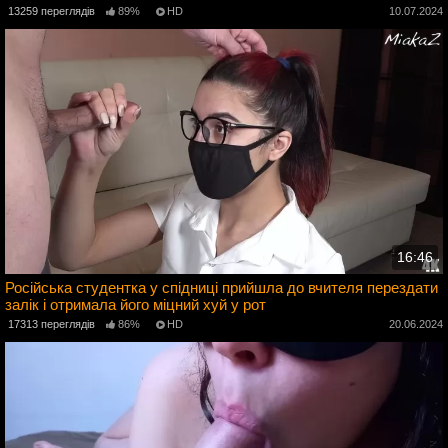
4
13259 переглядів
89%
HD
10.07.2024
16:46
Російська студентка у спідниці прийшла до вчителя перездати
залік і отримала його міцний хуй у рот
4
17313 переглядів
86%
HD
20.06.2024