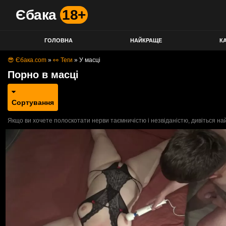
Єбака
18+
ГОЛОВНА
НАЙКРАЩЕ
КА
😎 Єбака.com
»
👀 Теги
»
У масці
Порно в масці
Сортування
Якщо ви хочете полоскотати нерви таємничістю і незвіданістю, дивіться най