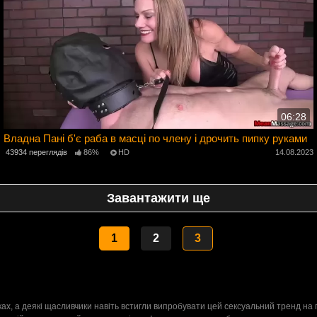
06:28
Владна Пані б'є раба в масці по члену і дрочить пипку руками
43934 переглядів
86%
HD
14.08.2023
3
Завантажити ще
1
2
3
ах, а деякі щасливчики навіть встигли випробувати цей сексуальний тренд на пр