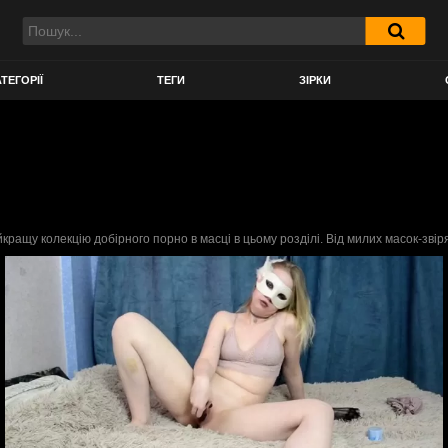
ТЕГОРІЇ
ТЕГИ
ЗІРКИ
кращу колекцію добірного порно в масці в цьому розділі. Від милих масок-звір