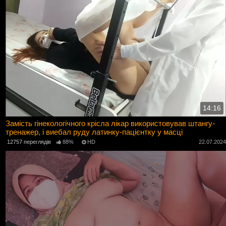
14:16
Замість гінекологічного крісла лікар використовував штангу-
тренажер, і виебал руду латинку-пацієнтку у масці
12757 переглядів
88%
HD
22.07.202