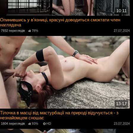
10:11
Опинившись у в'язниці, красуні доводиться смоктати член
наглядача
7932 переглядів
78%
27.07.2024
13:17
Тілочка в масці від мастурбації на природі відучується - з
незнайомцем сношає
1804 переглядів
93%
HD
23.07.2024