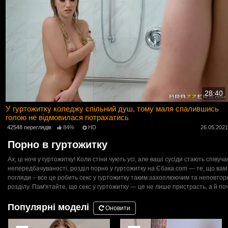
28:40
У гуртожитку коледжу спільний душ, тому маля спалившись
голою не відмовилася потрахатись
42548 переглядів
84%
HD
26.05.202
Порно в гуртожитку
Ах, ці ночі у гуртожитку! Коли стіни чують усі, але ваші сусіди стають спів
непередбачуваності, розділ порно у гуртожитку на Єбака.com — те, що вам по
погляди – все це робить секс у гуртожитку таким захоплюючим та неповто
розділу. Пам'ятайте, що секс у гуртожитку — це не лише пристрасть, а й п
Популярні моделі
Оновити