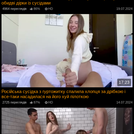
обидві дірки із сусідами
4
4964 переглядів
86%
HD
19.07.2024
17:23
Російська сусідка з гуртожитку спалила хлопця за дрібкою і
все-таки насадилася на його хуй пілоткою
4
2725 переглядів
87%
HD
14.07.2024