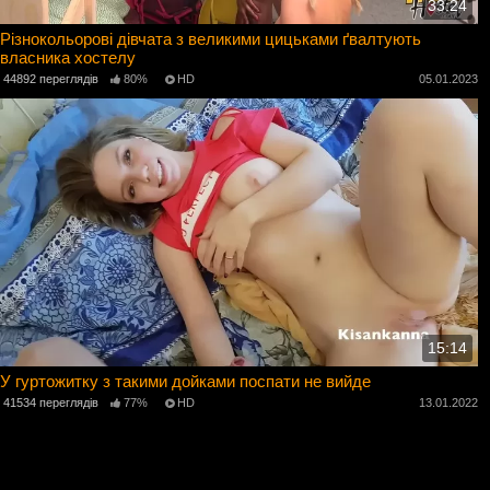
33:24
Різнокольорові дівчата з великими цицьками ґвалтують
власника хостелу
44892 переглядів
80%
HD
05.01.2023
15:14
У гуртожитку з такими дойками поспати не вийде
41534 переглядів
77%
HD
13.01.2022