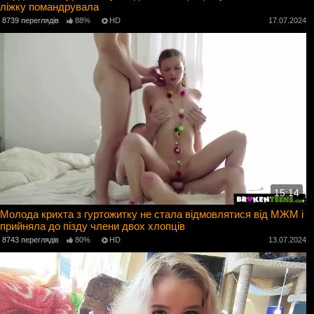
ліжку помандрувала
8739 переглядів
88%
HD
17.07.2024
15:14
Молода крихта з гуртожитку не стала відмовлятися від МЖМ і
прийняла до пізду члени двох хлопців
8743 переглядів
80%
HD
13.07.2024