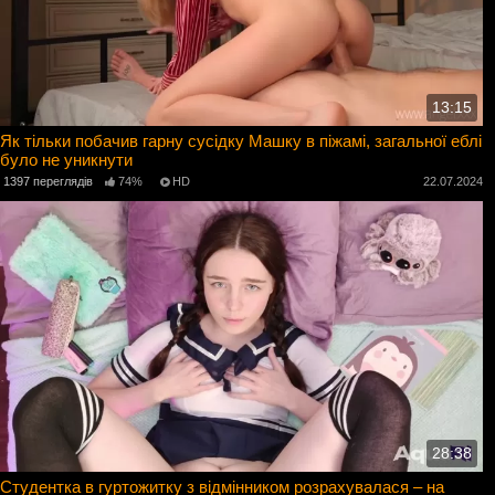
13:15
Як тільки побачив гарну сусідку Машку в піжамі, загальної еблі
було не уникнути
1397 переглядів
74%
HD
22.07.2024
28:38
Студентка в гуртожитку з відмінником розрахувалася – на