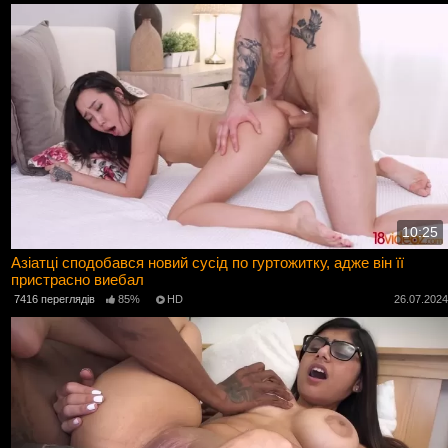
10:25
Азіатці сподобався новий сусід по гуртожитку, адже він її
пристрасно виебал
7416 переглядів
85%
HD
26.07.202