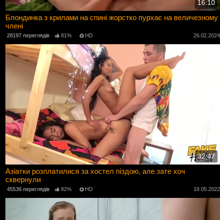
16:10
Блондинка з крилами на спині жорстко пурхає на величезному
члені
28197 переглядів
81%
HD
26.02.202
32:47
Азіатки розплатилися за хостел піздою, але зате хоч
сквернули
45536 переглядів
82%
HD
18.05.202