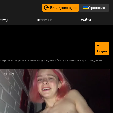
Випадкове відео
Українська
СТУДІЇ
НЕЗВИЧНЕ
САЙТИ
Відео
ерше зіткнувся з інтимним досвідом. Секс у гуртожитку - розділ, де ви