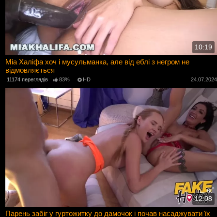
10:19
Міа Халіфа хоч і мусульманка, але від еблі з негром не
відмовляється
11174 переглядів
83%
HD
24.07.202
12:08
Парень забіг у гуртожитку до дамочок і почав насаджувати їх