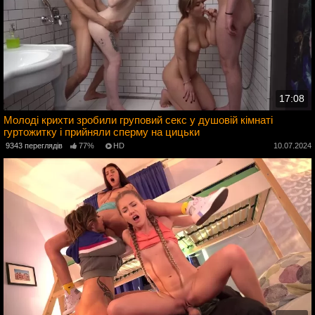
17:08
Молоді крихти зробили груповий секс у душовій кімнаті
гуртожитку і прийняли сперму на цицьки
4
9343 переглядів
77%
HD
10.07.2024