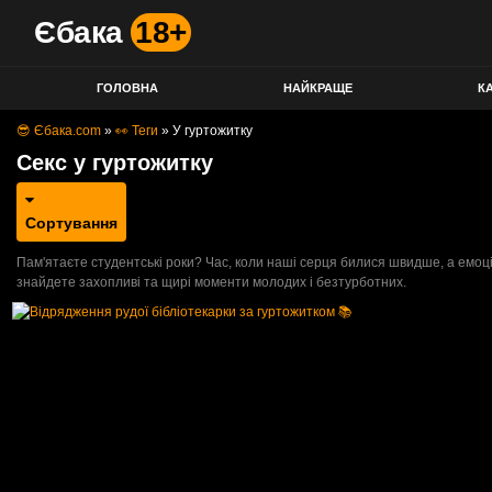
Єбака
18+
ГОЛОВНА
НАЙКРАЩЕ
КА
😎 Єбака.com
»
👀 Теги
»
У гуртожитку
Секс у гуртожитку
Сортування
Пам'ятаєте студентські роки? Час, коли наші серця билися швидше, а емоції
знайдете захопливі та щирі моменти молодих і безтурботних.