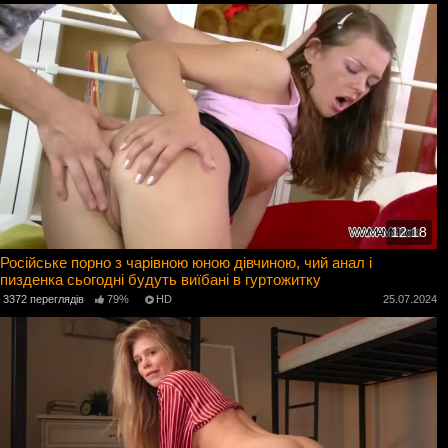
12:18
Російське порно з чарівною юною дівчиною, чий анал і
пизденка сьогодні будуть виїбані в гуртожитку
3372 переглядів
79%
HD
25.07.2024