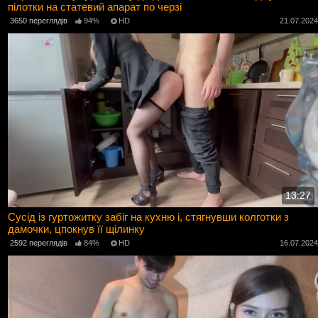
пілотки на статевий апарат по черзі
3650 переглядів
94%
HD
21.07.202
13:27
Сусід із гуртожитку забіг на кухню і, стягнувши колготки з
дамочки, цпокнув її щілинку
2592 переглядів
84%
HD
16.07.202