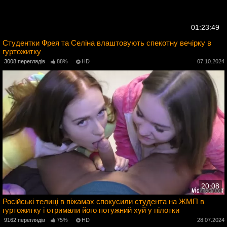
01:23:49
Студентки Фрея та Селіна влаштовують спекотну вечірку в
гуртожитку
5
3008 переглядів
88%
HD
07.10.2024
20:08
Російські телиці в піжамах спокусили студента на ЖМП в
гуртожитку і отримали його потужний хуй у пілотки
4
9162 переглядів
75%
HD
28.07.2024