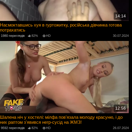
14:14
Насмоктавшись хуя в гуртожитку, російська дівчинка готова
потрахатись
1980 переглядів
82%
HD
30.07.2024
12:56
Шалена ніч у хостелі: мілфа пов'язала молоду красуню, і до
них раптом з'явився негр-сусід на ЖМЗ!
9592 переглядів
82%
HD
26.07.2024