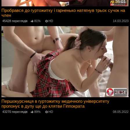
36:01
Пробрався до гуртожитку і гарненько натягнув трьох сучок на
член
4
45428 переглядів
81%
HD
14.03.2023
24:14
Першокурсниця в гуртожитку медичного університету
пропонує в дупу ще до клятви Гіппократа
2
43270 переглядів
89%
HD
08.05.2022