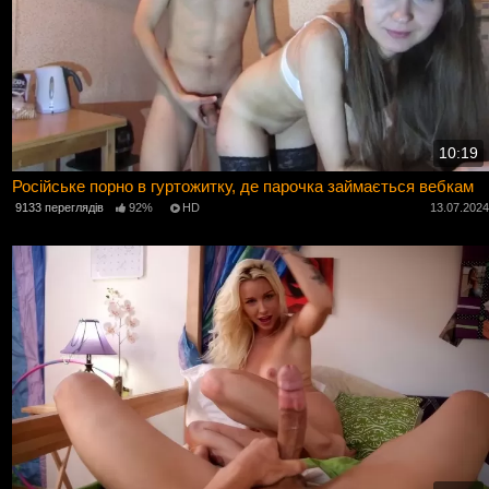
10:19
Російське порно в гуртожитку, де парочка займається вебкам
9133 переглядів
92%
HD
13.07.202