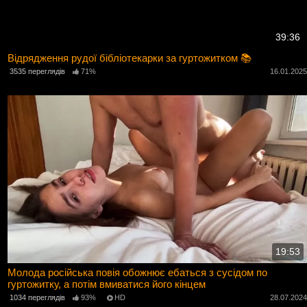
39:36
Відрядження рудої бібліотекарки за гуртожитком 📚
3535 переглядів
71%
16.01.202
19:53
Молода російська повія обожнює ебаться з сусідом по
гуртожитку, а потім вмиватися його кінцем
1034 переглядів
93%
HD
28.07.202