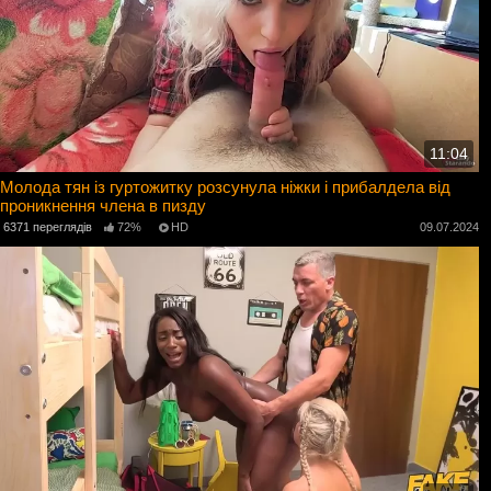
11:04
Молода тян із гуртожитку розсунула ніжки і прибалдела від
проникнення члена в пизду
6371 переглядів
72%
HD
09.07.2024