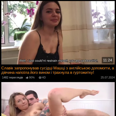
11:24
Славік запропонував сусідці Машці з англійською допомогти, а
дівчина напоїла його вином і трахнула в гуртожитку!
4
1482 переглядів
90%
HD
25.07.2024