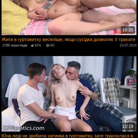
10:25
Жити в гуртожитку веселіше, якщо сусідка дозволяє її трахати
2785 переглядів
92%
HD
24.07.2024
4
12:19
Юна леді не зробила хатинки в гуртожитку, зате трахнулася в