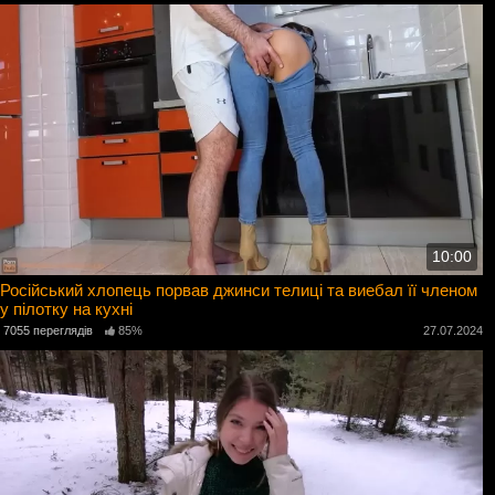
10:00
Російський хлопець порвав джинси телиці та виебал її членом
у пілотку на кухні
7055 переглядів
85%
27.07.2024