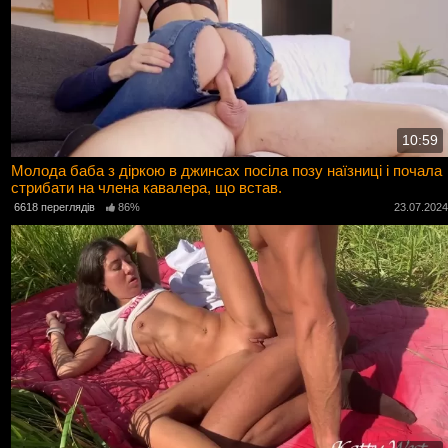
10:59
Молода баба з діркою в джинсах посіла позу наїзниці і почала
стрибати на члена кавалера, що встав.
6618 переглядів
86%
23.07.202