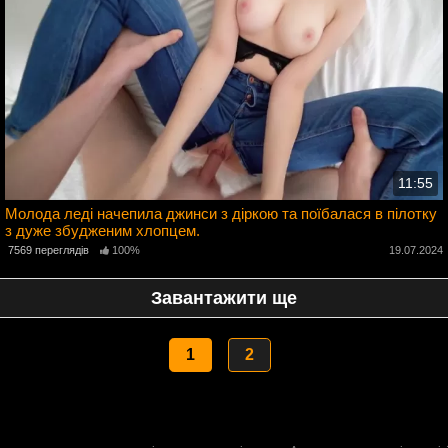
11:55
Молода леді начепила джинси з діркою та поїбалася в пілотку
з дуже збудженим хлопцем.
4
7569 переглядів
100%
19.07.2024
Завантажити ще
1
2