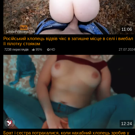
11:06
Російський хлопець відвів чікс в затишне місце в селі і виебал
її пілотку стояком
7238 переглядів
95%
HD
27.07.202
12:24
Брат і сестра потрахалися, коли нахабний хлопець зробив у