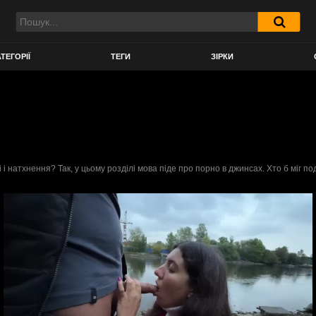
ТЕГОРІЇ
ТЕГИ
ЗІРКИ
 натхнення? Так, у цьому розділі мова піде про порно в джинсах. Хто б міг п