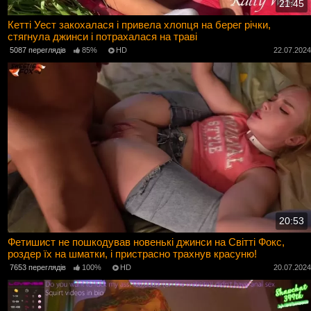
21:45
Кетті Уест закохалася і привела хлопця на берег річки,
стягнула джинси і потрахалася на траві
5087 переглядів
85%
HD
22.07.202
20:53
Фетишист не пошкодував новенькі джинси на Світті Фокс,
роздер їх на шматки, і пристрасно трахнув красуню!
7653 переглядів
100%
HD
20.07.202