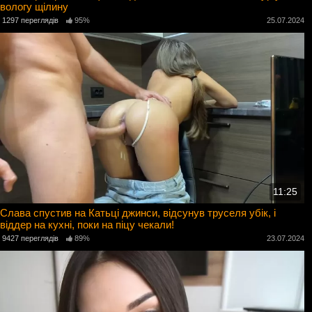
вологу щілину
1297 переглядів
95%
25.07.2024
11:25
Слава спустив на Катьці джинси, відсунув труселя убік, і
віддер на кухні, поки на піцу чекали!
9427 переглядів
89%
23.07.2024