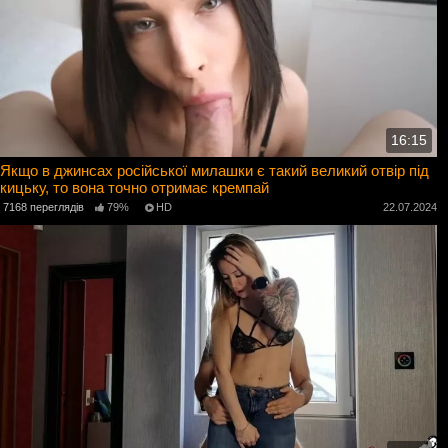
16:15
Якщо в джинсах російської милашки є такий великий отвір під
кицьку, то вона точно отримає кремпай
7168 переглядів
79%
HD
22.07.2024