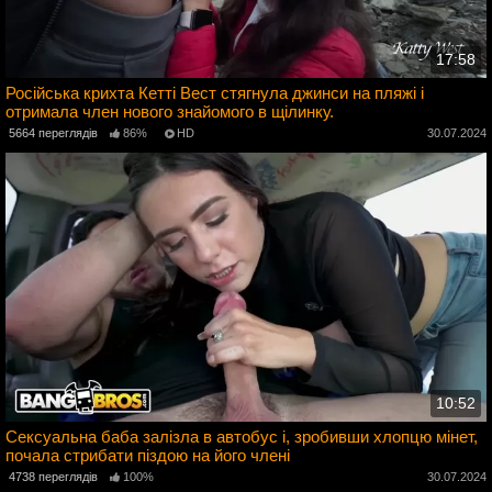
17:58
Російська крихта Кетті Вест стягнула джинси на пляжі і
отримала член нового знайомого в щілинку.
4
5664 переглядів
86%
HD
30.07.2024
10:52
Сексуальна баба залізла в автобус і, зробивши хлопцю мінет,
почала стрибати піздою на його члені
4
4738 переглядів
100%
30.07.2024