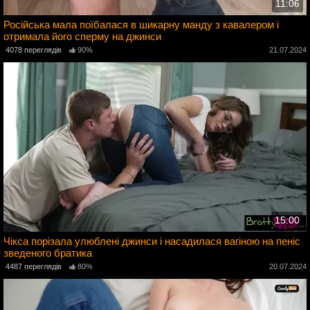
11:06
Російська мала поїбалася в шикарну манду з кавалером і
отримала його сперму на джинси
4
4078 переглядів
90%
21.07.2024
15:00
Чікса порізала улюблені джинси і насадилася вагіною на пеніс
зведеного братика
4
4487 переглядів
80%
20.07.2024