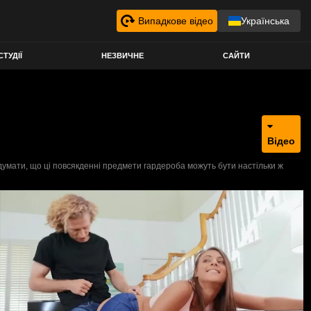
Випадкове відео
Українська
СТУДІЇ
НЕЗВИЧНЕ
САЙТИ
Відео
одумати, що ці повсякденні предмети гардероба можуть бути настільки ж