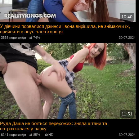
10:40
У дівчини порвалися джинси і вона вирішила, не знімаючи їх,
прийняти в анус член хлопця
3568 переглядів
74%
30.07.2024
11:51
Руда Даша не боїться перехожих: зняла штани та
потрахкалася у парку
6141 переглядів
85%
HD
30.07.2024