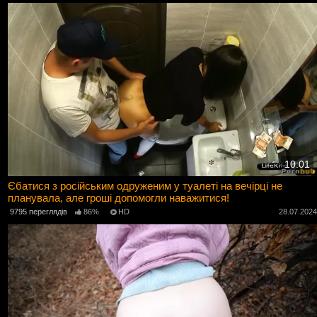
10:01
Єбатися з російським одруженим у туалеті на вечірці не
планувала, але гроші допомогли наважитися!
9795 переглядів
86%
HD
28.07.202