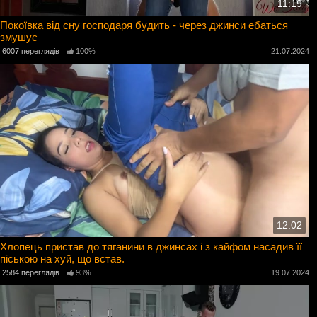
11:19
Покоївка від сну господаря будить - через джинси ебаться
змушує
6007 переглядів
100%
21.07.2024
12:02
Хлопець пристав до тяганини в джинсах і з кайфом насадив її
піською на хуй, що встав.
2584 переглядів
93%
19.07.2024