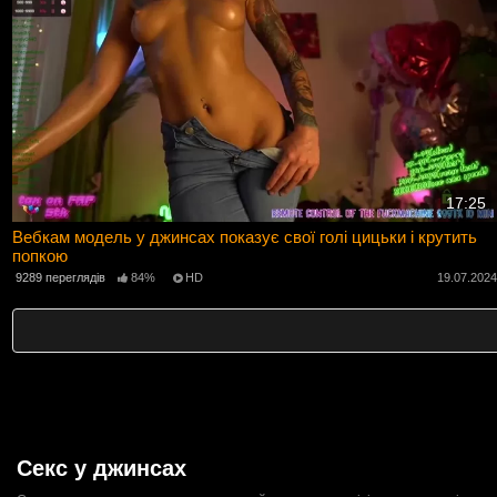
17:25
Вебкам модель у джинсах показує свої голі цицьки і крутить
попкою
9289 переглядів
84%
HD
19.07.202
Секс у джинсах