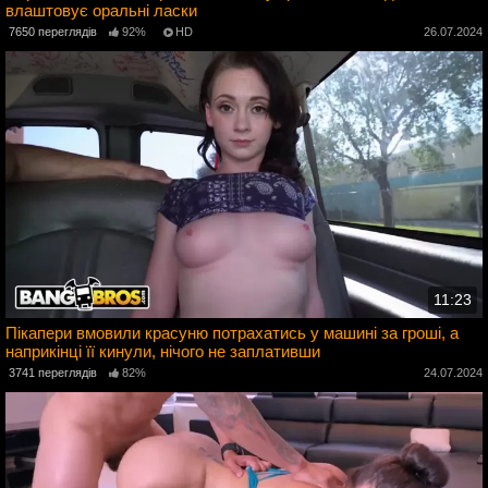
влаштовує оральні ласки
4
7650 переглядів
92%
HD
26.07.2024
11:23
Пікапери вмовили красуню потрахатись у машині за гроші, а
наприкінці її кинули, нічого не заплативши
4
3741 переглядів
82%
24.07.2024