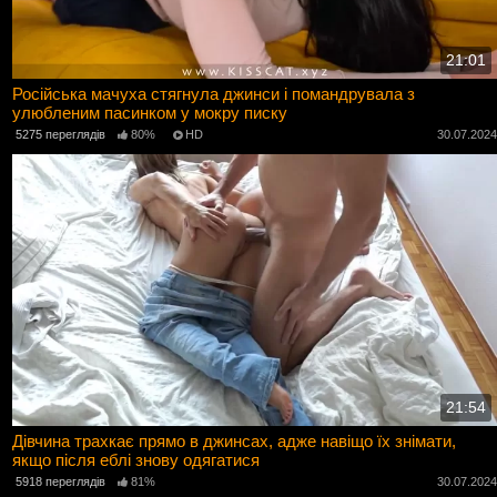
21:01
Російська мачуха стягнула джинси і помандрувала з
улюбленим пасинком у мокру писку
5275 переглядів
80%
HD
30.07.202
21:54
Дівчина трахкає прямо в джинсах, адже навіщо їх знімати,
якщо після еблі знову одягатися
5918 переглядів
81%
30.07.202