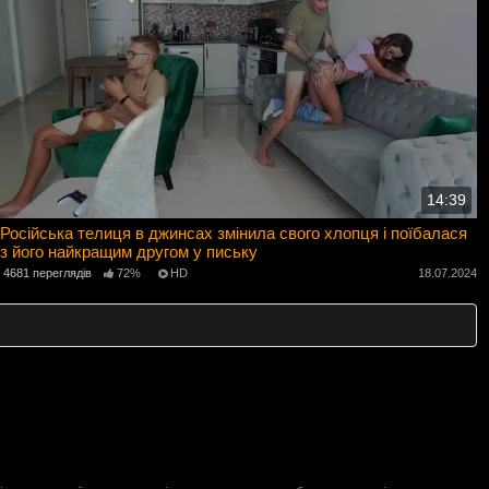
14:39
Російська телиця в джинсах змінила свого хлопця і поїбалася
з його найкращим другом у письку
4681 переглядів
72%
HD
18.07.2024