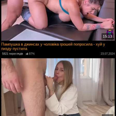
15:13
Пампушка в джинсах у чоловіка грошей попросила - хуй у
пизду пустила
4
5821 переглядів
87%
23.07.2024