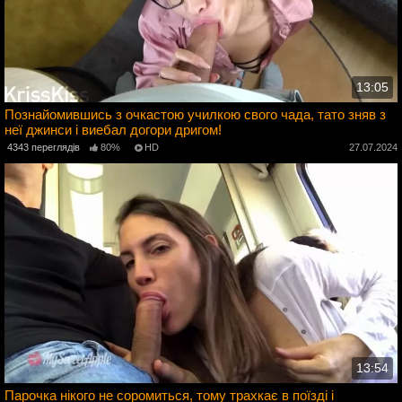
13:05
Познайомившись з очкастою училкою свого чада, тато зняв з
неї джинси і виебал догори дригом!
4
4343 переглядів
80%
HD
27.07.2024
13:54
Парочка нікого не соромиться, тому трахкає в поїзді і