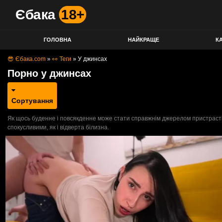
Єбака
18+
ГОЛОВНА
НАЙКРАЩЕ
КА
😎 Єбака.com
»
👀 Теги
»
У джинсах
Порно у джинсах
Сортування
Як щось буденне і повсякденне може стати справжнім джерелом пристрасті і
спокусливими, як і відверта білизна.