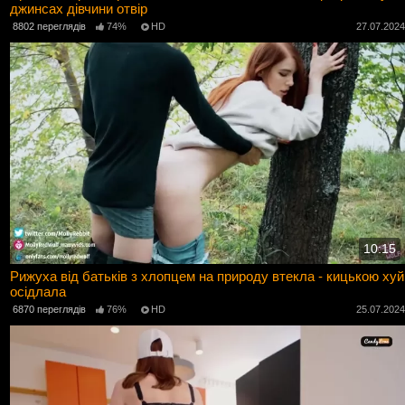
джинсах дівчини отвір
8802 переглядів
74%
HD
27.07.202
10:15
Рижуха від батьків з хлопцем на природу втекла - кицькою хуй
осідлала
6870 переглядів
76%
HD
25.07.202