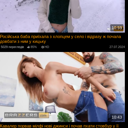
10:59
Російська баба приїхала з хлопцем у село і відразу ж почала
довбати з ним у кицьку
5029 переглядів
85%
HD
27.07.2024
10:43
Кавалер порвав мілфі нові джинси і почав пхати стовбур у її