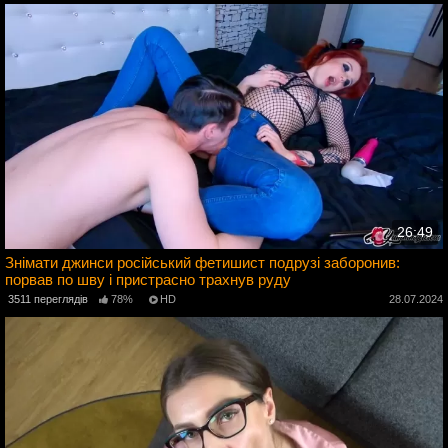
26:49
Знімати джинси російський фетишист подрузі заборонив:
порвав по шву і пристрасно трахнув руду
4
3511 переглядів
78%
HD
28.07.2024