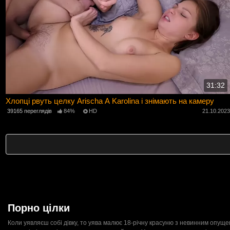
31:32
Хлопці рвуть целку Arischa A Karolina і знімають на камеру
39165 переглядів
84%
HD
21.10.202
Порно цілки
Коли уявляєш собі дівку, то уява малює 18-річну красуню з невинним опущени