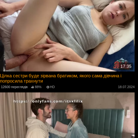
17:35
Цілка сестри буде зірвана братиком, якого сама дівчина і
попросила трахнути
12600 переглядів
88%
HD
18.07.2024