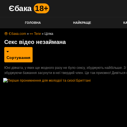
Єбака
18+
ГОЛОВНА
НАЙКРАЩЕ
КА
😎 Єбака.com
»
👀 Теги
»
Цілка
Секс відео незаймана
Сортування
Юні дівчата, у яких ще жодного разу не було сексу, збуджують найбільше. З
збуджуючи бажання засунути в неї твердий член. Це так приємно! Дивіться н