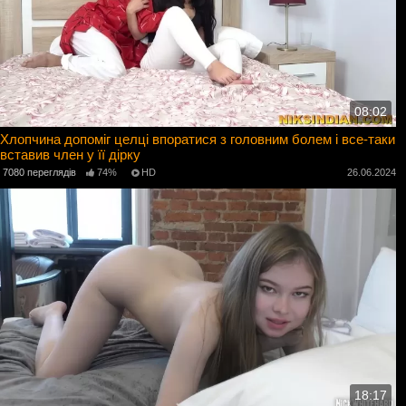
08:02
Хлопчина допоміг целці впоратися з головним болем і все-таки
вставив член у її дірку
7080 переглядів
74%
HD
26.06.2024
18:17