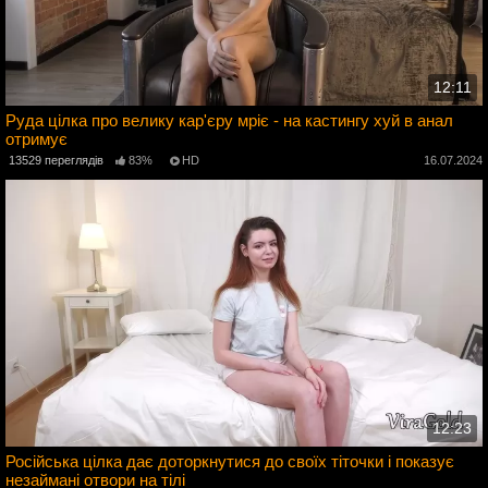
12:11
Руда цілка про велику кар'єру мріє - на кастингу хуй в анал
отримує
4
13529 переглядів
83%
HD
16.07.2024
12:23
Російська цілка дає доторкнутися до своїх тіточки і показує
незаймані отвори на тілі