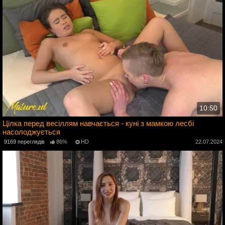
10:50
Цілка перед весіллям навчається - куні з мамкою лесбі
насолоджується
4
9169 переглядів
86%
HD
22.07.2024