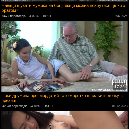
Навіщо шукати мужика на боці, якщо можна позбутися цілки з
братом?
4
6674 переглядів
87%
HD
19.06.2024
17:22
Поки дружина оре, мордатий тато жорстко шпильить дочку в
презиці
4
42548 переглядів
81%
HD
01.12.2023