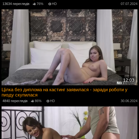
4
13634 переглядів
76%
HD
07.07.2024
12:03
Цілка без диплома на кастинг заявилася - заради роботи у
пизду скупилася
4
4840 переглядів
86%
HD
30.06.2024