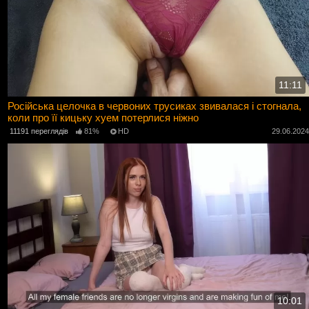
11:11
Російська целочка в червоних трусиках звивалася і стогнала,
коли про її кицьку хуем потерлися ніжно
11191 переглядів
81%
HD
29.06.202
10:01