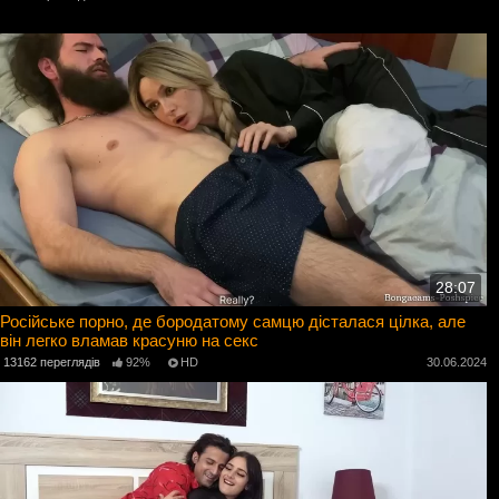
28:07
Російське порно, де бородатому самцю дісталася цілка, але
він легко вламав красуню на секс
13162 переглядів
92%
HD
30.06.2024