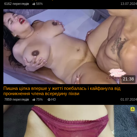
6162 переглядів
56%
13.07.202
21:38
Пишна цілка вперше у житті поебалась і кайфанула від
проникнення члена всередину піхви
7859 переглядів
75%
HD
01.07.202