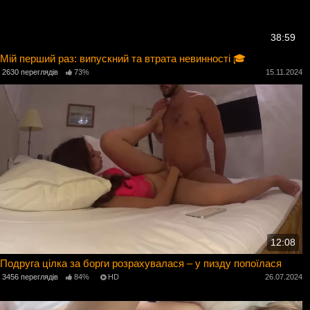
38:59
Мій перший раз: випускний та втрата невинності 🎓
2630 переглядів
73%
15.11.2024
12:08
Подруга цілка за борги розрахувалася – у пизду попоїлася
3456 переглядів
84%
HD
26.07.2024