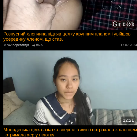
08:23
Розпусний хлопчина підняв целку крупним планом і увійшов
усередину членом, що став.
8742 переглядів
86%
17.07.202
12:21
Молоденька цілка-азіатка вперше в житті потрахала з хлопцем
і отримала хер у пілотку