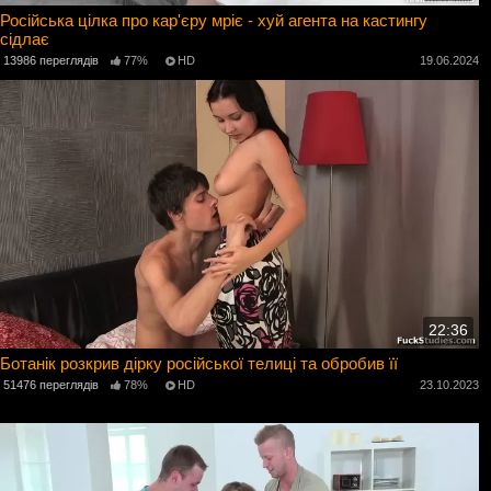
Російська цілка про кар'єру мріє - хуй агента на кастингу
сідлає
13986 переглядів
77%
HD
19.06.2024
22:36
Ботанік розкрив дірку російської телиці та обробив її
51476 переглядів
78%
HD
23.10.2023