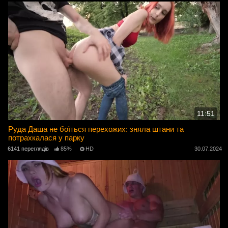
11:51
Руда Даша не боїться перехожих: зняла штани та
потрахкалася у парку
6141 переглядів
85%
HD
30.07.2024