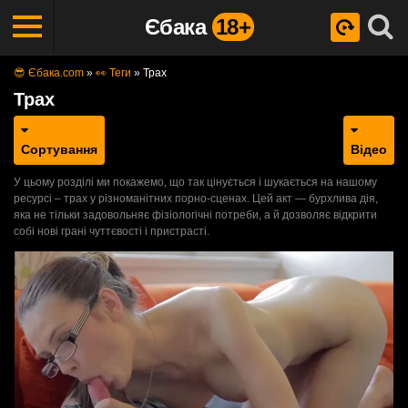
Єбака
18+
😎 Єбака.com
»
👀 Теги
»
Трах
Трах
Сортування
Відео
У цьому розділі ми покажемо, що так цінується і шукається на нашому
ресурсі – трах у різноманітних порно-сценах. Цей акт — бурхлива дія,
яка не тільки задовольняє фізіологічні потреби, а й дозволяє відкрити
собі нові грані чуттєвості і пристрасті.