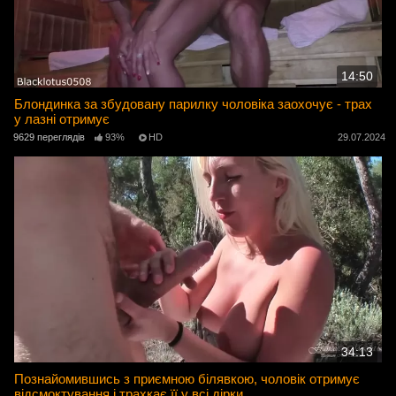
14:50
Блондинка за збудовану парилку чоловіка заохочує - трах
у лазні отримує
9629 переглядів
93%
HD
29.07.2024
34:13
Познайомившись з приємною білявкою, чоловік отримує
відсмоктування і трахкає її у всі дірки