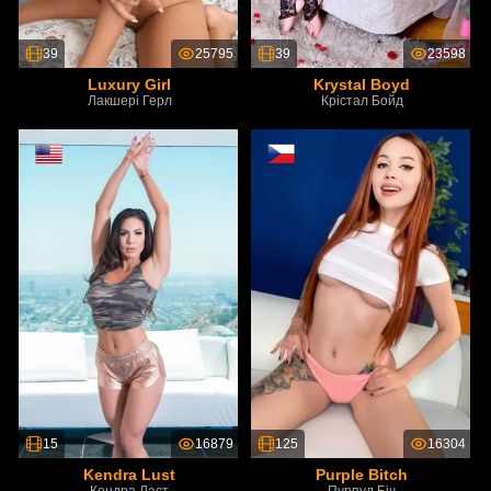
39
25795
39
23598
Luxury Girl
Krystal Boyd
Лакшері Герл
Крістал Бойд
15
16879
125
16304
Kendra Lust
Purple Bitch