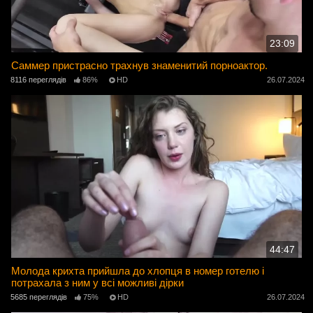
23:09
Саммер пристрасно трахнув знаменитий порноактор.
8116 переглядів
86%
HD
26.07.2024
44:47
Молода крихта прийшла до хлопця в номер готелю і
потрахала з ним у всі можливі дірки
5685 переглядів
75%
HD
26.07.2024