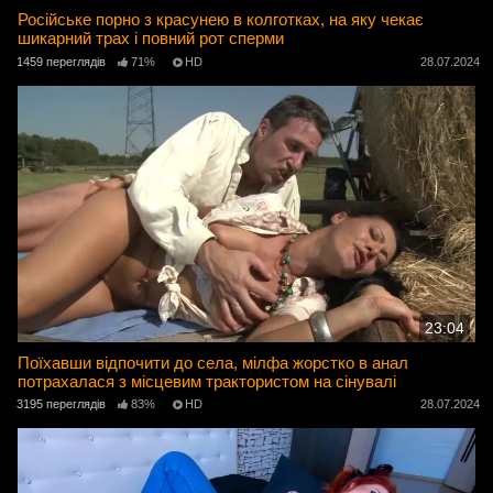
Російське порно з красунею в колготках, на яку чекає
шикарний трах і повний рот сперми
1459 переглядів
71%
HD
28.07.2024
23:04
Поїхавши відпочити до села, мілфа жорстко в анал
потрахалася з місцевим трактористом на сінувалі
3195 переглядів
83%
HD
28.07.2024