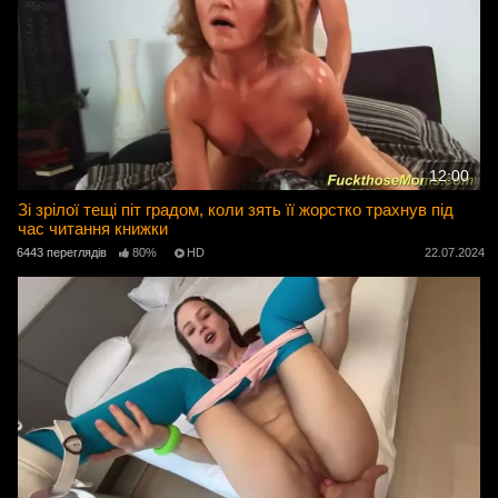
12:00
Зі зрілої тещі піт градом, коли зять її жорстко трахнув під
час читання книжки
6443 переглядів
80%
HD
22.07.2024