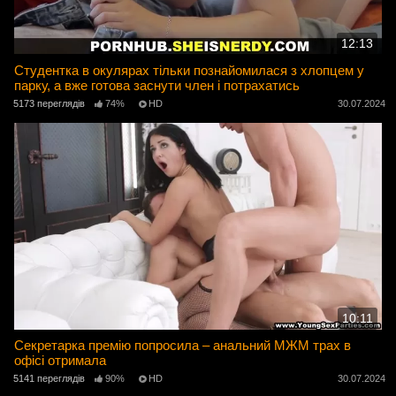
12:13
Студентка в окулярах тільки познайомилася з хлопцем у
парку, а вже готова заснути член і потрахатись
5173 переглядів
74%
HD
30.07.2024
10:11
Секретарка премію попросила – анальний МЖМ трах в
офісі отримала
5141 переглядів
90%
HD
30.07.2024