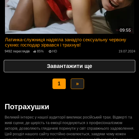
09:55
Латинка-служниця надягла занадто сексуальну червону
сукню: господар зірвався і трахнув!
9492 переглядів
85%
HD
19.07.2024
Завантажити ще
1
»
Потрахушки
Великий інтерес у нашої аудиторії викликає російський трах. Відверті та
живі сцени, де щирість та емоції поєднуються з професіоналізмом
акторів, дозволяють глядачеві поринути у світ справжнього задоволення.
Цей розділ нашого сайту постійно оновлюється, завдяки чому кожен