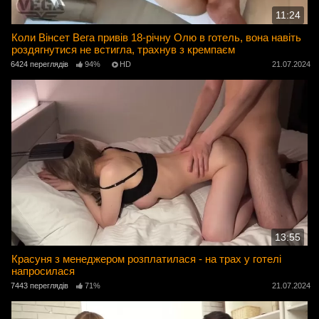
11:24
Коли Вінсет Вега привів 18-річну Олю в готель, вона навіть
роздягнутися не встигла, трахнув з кремпаєм
6424 переглядів
94%
HD
21.07.2024
13:55
Красуня з менеджером розплатилася - на трах у готелі
напросилася
7443 переглядів
71%
21.07.2024