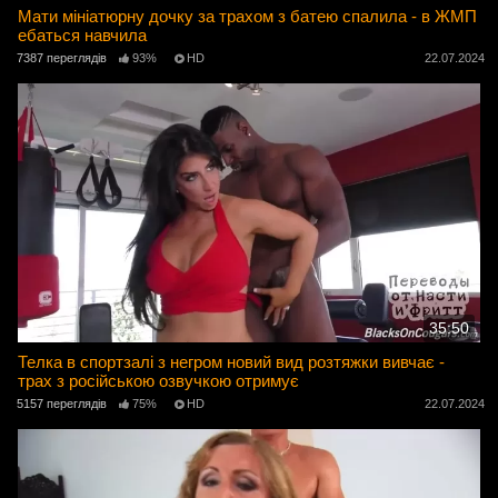
Мати мініатюрну дочку за трахом з батею спалила - в ЖМП
ебаться навчила
7387 переглядів
93%
HD
22.07.2024
35:50
Телка в спортзалі з негром новий вид розтяжки вивчає -
трах з російською озвучкою отримує
5157 переглядів
75%
HD
22.07.2024