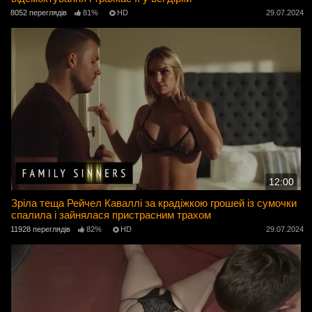
8052 переглядів
81%
HD
29.07.2024
12:00
Зріла теща Рейчел Каваллі за крадіжкою грошей із сумочки
спалила і зайнялася пристрасним трахом
11928 переглядів
82%
HD
29.07.2024