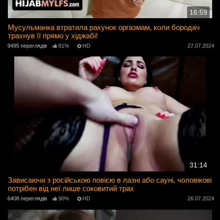
16:59
Мусульманка втратила рахунок оргазмам, коли бородач
трахнув її прямо у хіджабі!
9495 переглядів
81%
HD
27.07.2024
31:14
Зависаючи з російською повією в лазні або сауні, чоловікові
потрібен від неї лише соковитий трах
6408 переглядів
90%
HD
26.07.2024