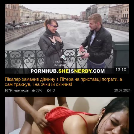
13:10
Пікапер заманив дівчину з Пітера на приставці пограти, а
сам трахнув, і на очки їй скінчив!
1679 переглядів
85%
HD
20.07.2024