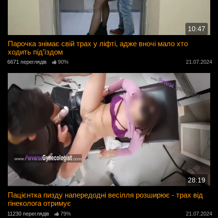
10:47
Парочка знімає свій трах у ліфті, адже вночі мало хто
ходить під'їздом
6671 переглядів
90%
21.07.2024
28:19
Пацієнтка пизду напередодні весілля розширює - трах від
гінеколога отримує
11230 переглядів
79%
21.07.2024