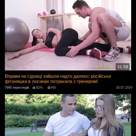
31:58
Вправи на сідниці зайшли надто далеко: російська
фітоняшка в лосинах потрахала з тренером!
7985 переглядів
82%
HD
26.07.2024