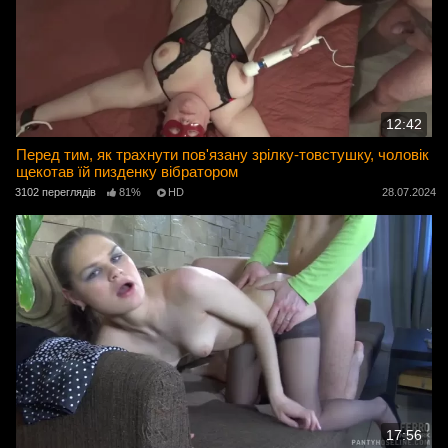
12:42
Перед тим, як трахнути пов'язану зрілку-товстушку, чоловік
щекотав їй пизденку вібратором
3102 переглядів
81%
HD
28.07.2024
17:56