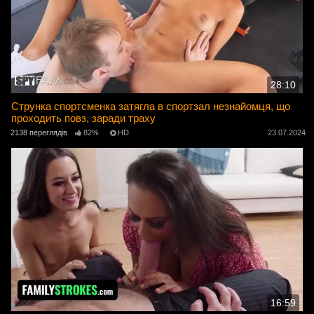
28:10
Струнка спортсменка затягла в спортзал незнайомця, що
проходить повз, заради траху
2138 переглядів
82%
HD
23.07.2024
16:59