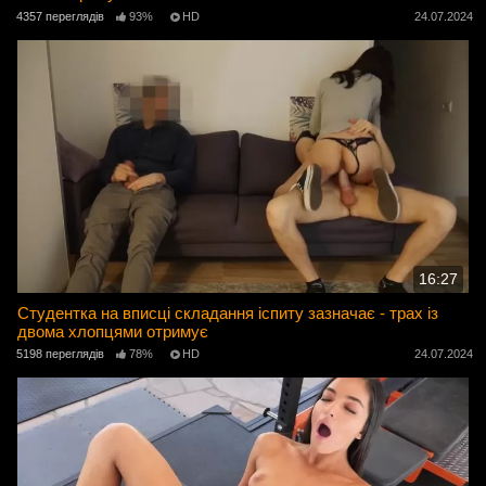
4357 переглядів
93%
HD
24.07.2024
16:27
Студентка на вписці складання іспиту зазначає - трах із
двома хлопцями отримує
5198 переглядів
78%
HD
24.07.2024