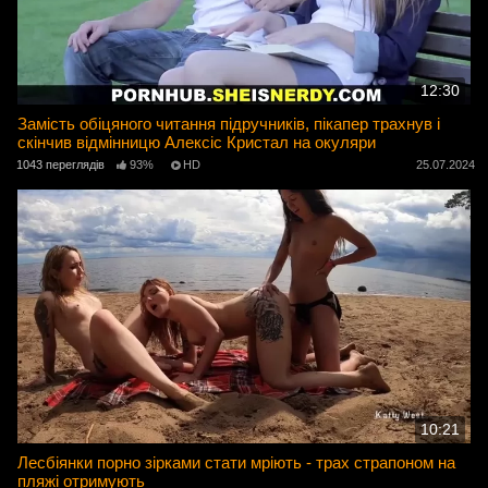
12:30
Замість обіцяного читання підручників, пікапер трахнув і
скінчив відмінницю Алексіс Кристал на окуляри
1043 переглядів
93%
HD
25.07.2024
10:21
Лесбіянки порно зірками стати мріють - трах страпоном на
пляжі отримують