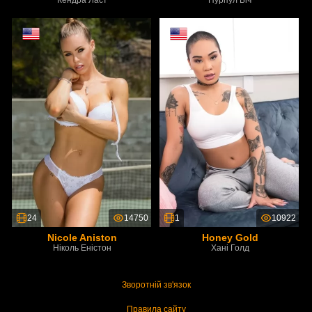
Кендра Ласт
Пурпул Біч
24
14750
1
10922
Nicole Aniston
Honey Gold
Ніколь Еністон
Хані Голд
Зворотній зв'язок
Правила сайту