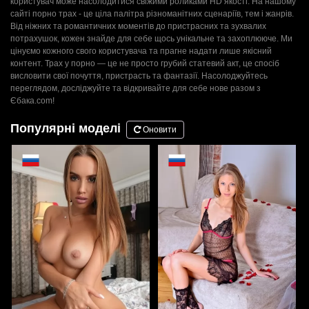
користувач може насолодитися свіжими роликами HD якості. На нашому
сайті порно трах - це ціла палітра різноманітних сценаріїв, тем і жанрів.
Від ніжних та романтичних моментів до пристрасних та зухвалих
потрахушок, кожен знайде для себе щось унікальне та захоплююче. Ми
цінуємо кожного свого користувача та прагне надати лише якісний
контент. Трах у порно — це не просто грубий статевий акт, це спосіб
висловити свої почуття, пристрасть та фантазії. Насолоджуйтесь
переглядом, досліджуйте та відкривайте для себе нове разом з
Єбака.com!
Популярні моделі
Оновити