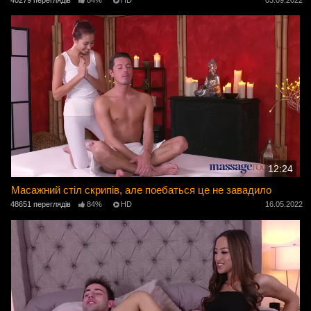
40279 переглядів
84%
HD
03.09.2022
12:24
Масажний стіл скрипів, але поебаться це не завадило
48651 переглядів
84%
HD
16.05.2022