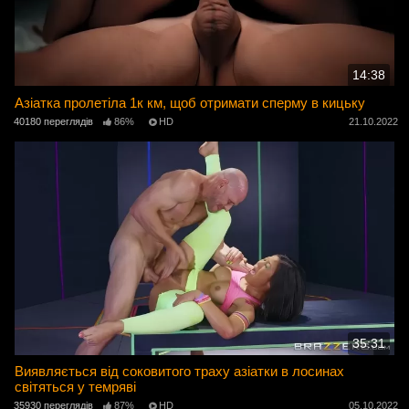
14:38
Азіатка пролетіла 1к км, щоб отримати сперму в кицьку
40180 переглядів
86%
HD
21.10.2022
35:31
Виявляється від соковитого траху азіатки в лосинах
світяться у темряві
35930 переглядів
87%
HD
05.10.2022