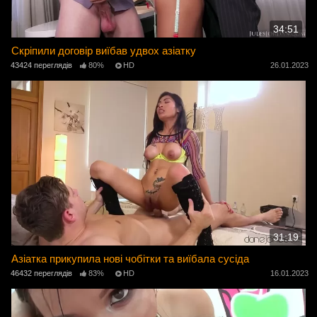
34:51
Скріпили договір виїбав удвох азіатку
43424 переглядів
80%
HD
26.01.2023
31:19
Азіатка прикупила нові чобітки та виїбала сусіда
46432 переглядів
83%
HD
16.01.2023