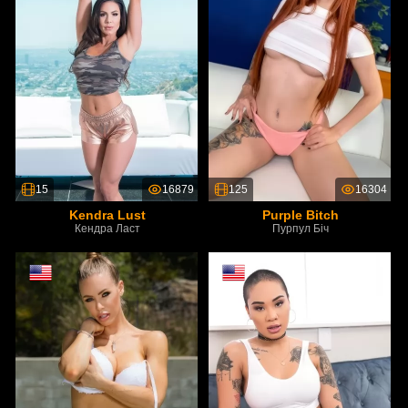
15
16879
125
16304
Kendra Lust
Purple Bitch
Кендра Ласт
Пурпул Біч