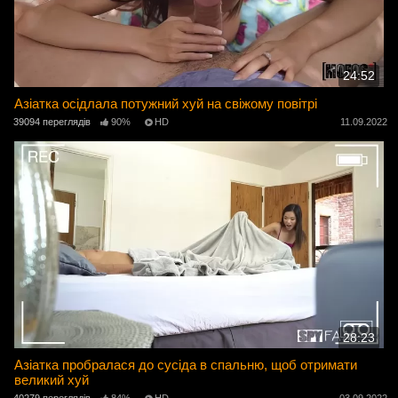
24:52
Азіатка осідлала потужний хуй на свіжому повітрі
39094 переглядів
90%
HD
11.09.2022
28:23
Азіатка пробралася до сусіда в спальню, щоб отримати
великий хуй