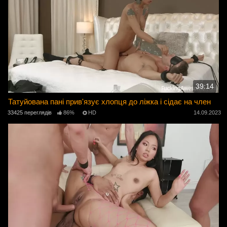
39:14
Татуйована пані прив'язує хлопця до ліжка і сідає на член
33425 переглядів
86%
HD
14.09.2023