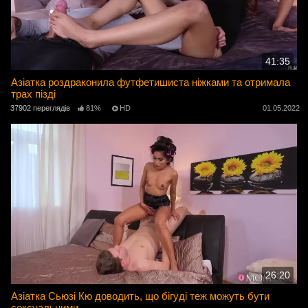
41:35
Азіатка роздраконила футфетишиста ніжками та отримала
трах пізді
37902 переглядів
81%
HD
01.05.2022
26:20
Азіатка Сьюзі Кю доводить, що бігуді теж можуть бути
сексуальними