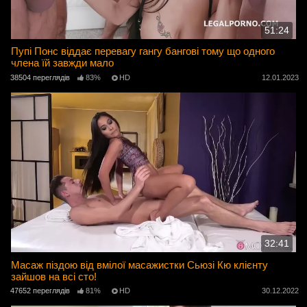
51:24
Пупі Понс віддає перевагу гангу бангові тому що одного
члена їй завжди мало
38504 переглядів
83%
HD
12.01.2023
32:41
Масаж піздою від вмілої масажистки Сьюзі Кю клієнту
зайшов на всі сто!
47652 переглядів
81%
HD
30.12.2022