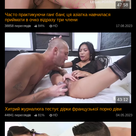
47:58
Часто практикуючи ганг банг, ця азіатка навчилася
приймати в очко відразу три члени
38858 переглядів
84%
HD
17.08.2023
43:12
Хитрий журналюга тестує дірки французької порно діви
44841 переглядів
81%
HD
04.05.2023