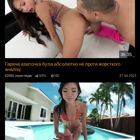
35:35
Гаряча азіаточка була абсолютно не проти жорсткого
аналізу
42895 переглядів
83%
HD
27.04.2023