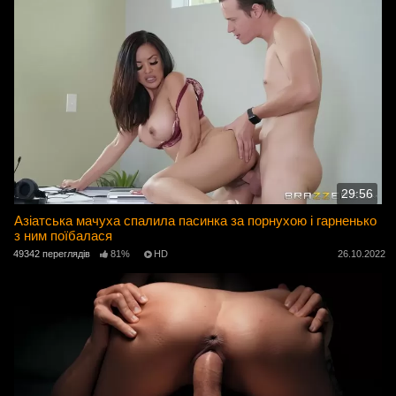
29:56
Азіатська мачуха спалила пасинка за порнухою і гарненько
з ним поїбалася
49342 переглядів
81%
HD
26.10.2022