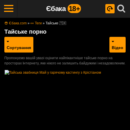
Єбака
18+
😎 Єбака.com
»
👀 Теги
»
Тайське 🇹🇭
Тайське порно
Сортування
Відео
Пропонуємо вашій увазі оцінити найпікантніше тайське порно на
просторах Інтернету, яке нікого не залишить байдужим і незадоволеним.