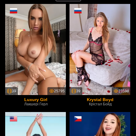
39
25795
39
23598
Luxury Girl
Krystal Boyd
Лакшері Герл
Крістал Бойд