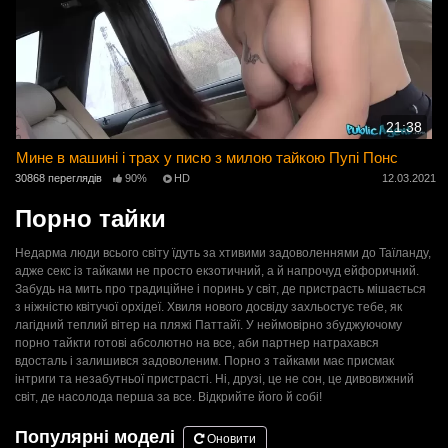
21:38
Мине в машині і трах у писю з милою тайкою Пупі Понс
30868 переглядів
90%
HD
12.03.2021
Порно тайки
Недарма люди всього світу їдуть за хтивими задоволеннями до Таїланду,
адже секс із тайками не просто екзотичний, а й напрочуд ейфоричний.
Забудь на мить про традиційне і поринь у світ, де пристрасть мішається
з ніжністю квітучої орхідеї. Хвиля нового досвіду захльостує тебе, як
лагідний теплий вітер на пляжі Паттайї. У неймовірно збуджуючому
порно тайкти готові абсолютно на все, аби партнер натрахався
вдосталь і залишився задоволеним. Порно з тайками має присмак
інтриги та незабутньої пристрасті. Ні, друзі, це не сон, це дивовижний
світ, де насолода перша за все. Відкрийте його й собі!
Популярні моделі
Оновити