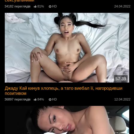
34182 переглядів
81%
HD
24.04.2022
57:39
Джаду Кай кинув хлопець, а тато виебал її, нагородивши
позитивом
36897 переглядів
84%
HD
12.04.2022