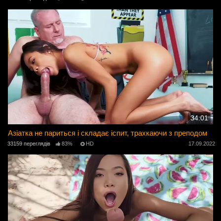
34:01
Азіатка не париться і складає іспит, трахкаючи з преподом
33159 переглядів
83%
HD
17.09.2022