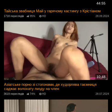
44:55
Тайська звабниця Май у гарячому кастингу з Крістіаном
1718 переглядів
95%
HD
28.09.2024
10:48
Азіатське порно зі стогонами, де худорлява таємниця
саджає волохату пизду на член
3619 переглядів
74%
HD
28.07.2024