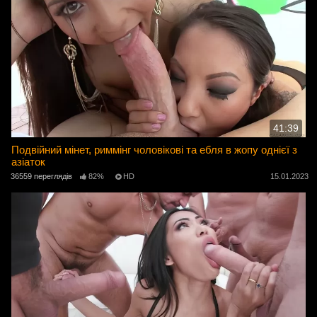
41:39
Подвійний мінет, риммінг чоловікові та ебля в жопу однієї з
азіаток
36559 переглядів
82%
HD
15.01.2023