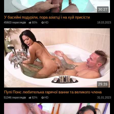
30:27
У басейні подуріли, пора азіатці і на хуй присісти
45603 переглядів
80%
HD
18.03.2023
29:39
Пупі Понс любителька гарячої ванни та великого члена
51346 переглядів
82%
HD
31.01.2023