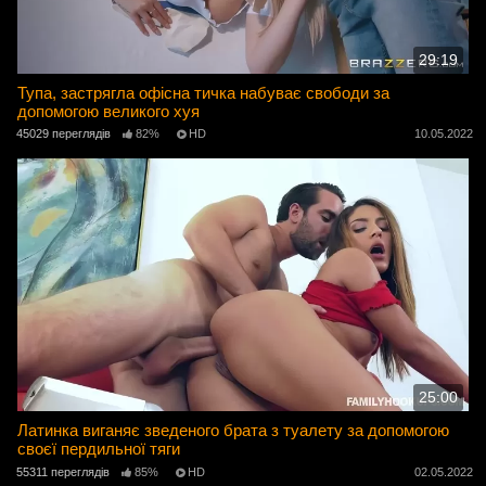
29:19
Тупа, застрягла офісна тичка набуває свободи за
допомогою великого хуя
45029 переглядів
82%
HD
10.05.2022
25:00
Латинка виганяє зведеного брата з туалету за допомогою
своєї пердильної тяги
55311 переглядів
85%
HD
02.05.2022