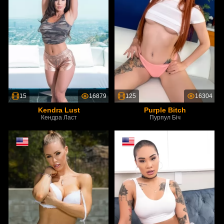
15
16879
125
16304
Kendra Lust
Purple Bitch
Кендра Ласт
Пурпул Біч