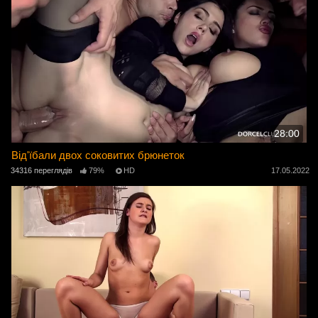
28:00
Від'їбали двох соковитих брюнеток
34316 переглядів
79%
HD
17.05.2022