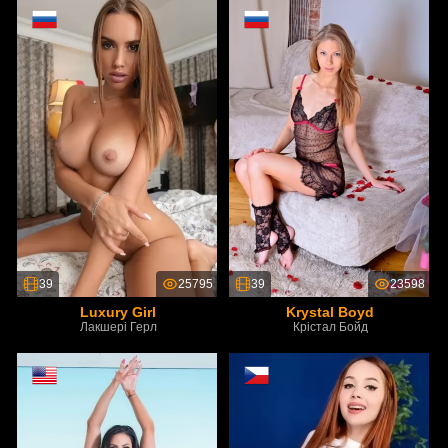
39
25795
39
23598
Luxury Girl
Krystal Boyd
Лакшері Герл
Крістал Бойд