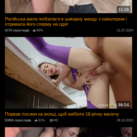
11:06
Російська мала поїбалася в шикарну манду з кавалером і
отримала його сперму на одяг
4078 переглядів
90%
21.07.2024
36:54
Порвав лосини на жопці, щоб виїбати 18-річну малечу
50866 переглядів
81%
HD
08.10.2022