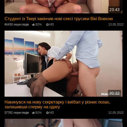
23:43
Студент із Твері закінчив нові сексі трусики Вікі Вовкою
46430 переглядів
82%
HD
13.05.2022
30:32
Накинувся на нову секретарку і виїбал у різних позах,
залишивши сперму на одягу
37782 переглядів
81%
HD
12.05.2022