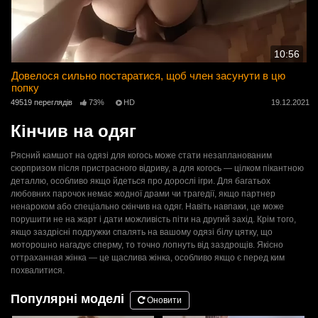
10:56
Довелося сильно постаратися, щоб член засунути в цю
попку
49519 переглядів
73%
HD
19.12.2021
Кінчив на одяг
Рясний камшот на одязі для когось може стати незапланованим
сюрпризом після пристрасного відриву, а для когось — цілком пікантною
деталлю, особливо якщо йдеться про дорослі ігри. Для багатьох
любовних парочок немає жодної драми чи трагедії, якщо партнер
ненароком або спеціально скінчив на одяг. Навіть навпаки, це може
порушити не на жарт і дати можливість піти на другий захід. Крім того,
якщо заздрісні подружки спалять на вашому одязі білу цятку, що
моторошно нагадує сперму, то точно лопнуть від заздрощів. Якісно
оттраханная жінка — це щаслива жінка, особливо якщо є перед ким
похвалитися.
Популярні моделі
Оновити