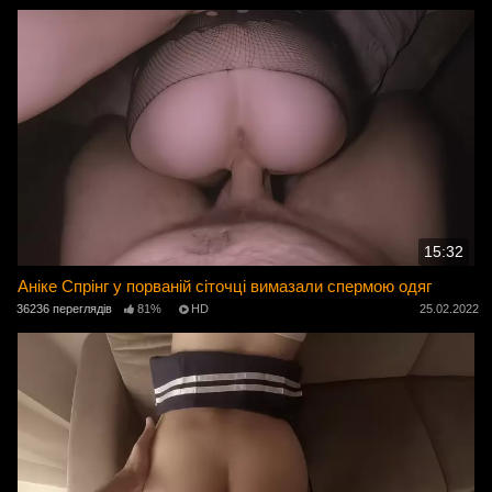
15:32
Аніке Спрінг у порваній сіточці вимазали спермою одяг
36236 переглядів
81%
HD
25.02.2022