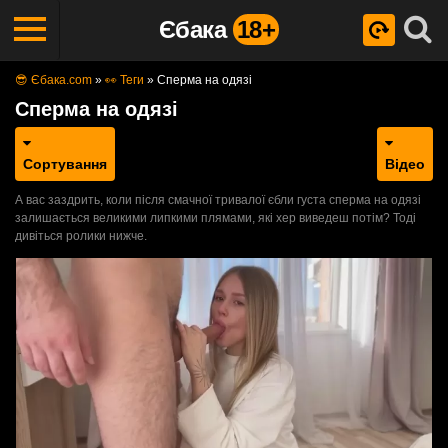
Єбака
18+
😎 Єбака.com
»
👀 Теги
»
Сперма на одязі
Сперма на одязі
Сортування
Відео
А вас заздрить, коли після смачної тривалої єбли густа сперма на одязі
залишається великими липкими плямами, які хер виведеш потім? Тоді
дивіться ролики нижче.