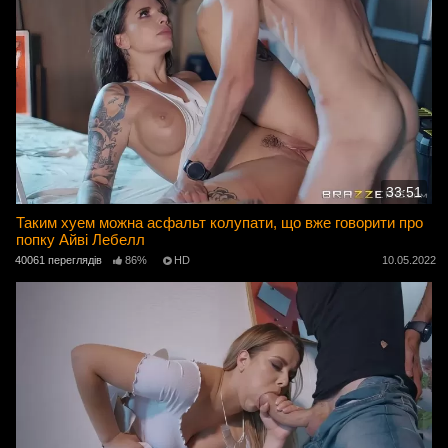
33:51
Таким хуем можна асфальт колупати, що вже говорити про
попку Айві Лебелл
40061 переглядів
86%
HD
10.05.2022