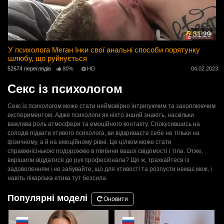
31:29
У психолога Меган Інки свої анальні способи порятунку
шлюбу, що руйнується
52674 переглядів
80%
HD
04.02.2023
Секс із психологом
Секс із психологом може стати неймовірно інтригуючим та захоплюючим
експериментом. Адже психологи як ніхто інший знають, наскільки
важлива роль атмосфери та емоційного контакту. Спокусившись на
солодкі підкати хтивого психолога, ви відкриваєте себе не тільки на
фізичному, а й на емоційному рівні. Це цілком може стати
справжнісінькою подорожжю в глибини вашої свідомості і тіла. Отже,
вирішили віддатися до рук професіонала? Що ж, трахкайтеся із
задоволенням і не забувайте, що для хтивості та розпусти немає меж, і
навіть лікарська етика тут безсила.
Популярні моделі
Оновити