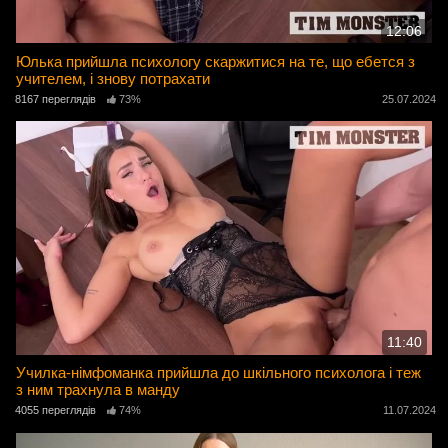
12:06
Юлька прийшла психологу скаржитися на те, що ебется з
учителем, і знову потрахати
8167 переглядів
73%
25.07.2024
11:40
Училка-німфоманка прийшла до шкільного психолога і теж
з ним трахнула в манду
4055 переглядів
74%
11.07.2024