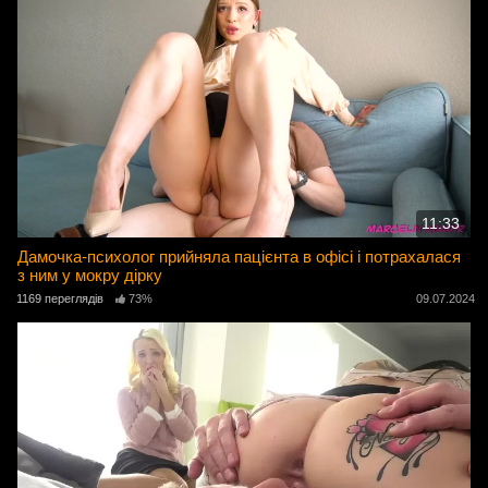
11:33
Дамочка-психолог прийняла пацієнта в офісі і потрахалася
з ним у мокру дірку
1169 переглядів
73%
09.07.2024