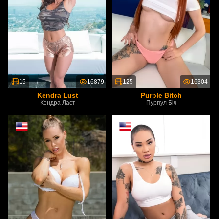
15
16879
125
16304
Kendra Lust
Purple Bitch
Кендра Ласт
Пурпул Біч