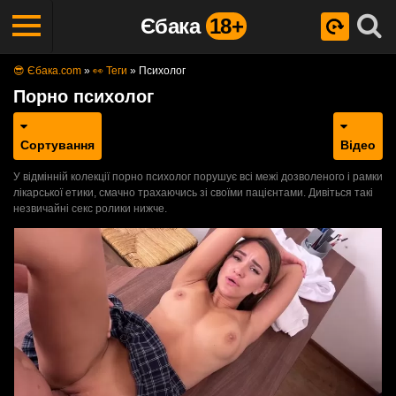
Єбака
18+
😎 Єбака.com
»
👀 Теги
»
Психолог
Порно психолог
Сортування
Відео
У відмінній колекції порно психолог порушує всі межі дозволеного і рамки
лікарської етики, смачно трахаючись зі своїми пацієнтами. Дивіться такі
незвичайні секс ролики нижче.