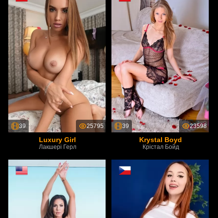
39
25795
39
23598
Luxury Girl
Krystal Boyd
Лакшері Герл
Крістал Бойд