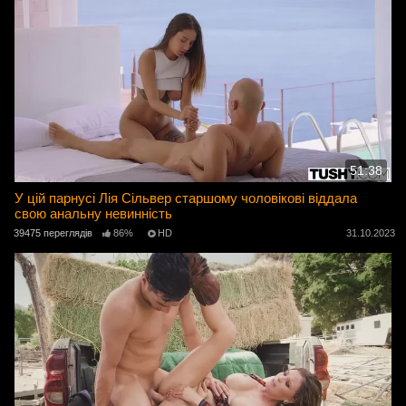
51:38
У цій парнусі Лія Сільвер старшому чоловікові віддала
свою анальну невинність
39475 переглядів
86%
HD
31.10.2023