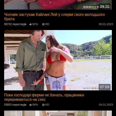
39:20
Чоловік застукав Кайлані Лей у спермі свого молодшого
брата
38732 переглядів
81%
HD
06.01.2023
07:59
Поки господарі ферми не бачать, працівники
перериваються на секс
33853 переглядів
84%
HD
04.01.2023