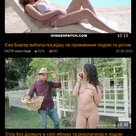
10:19
Єва Бергер вибила посвідку на проживання піздою та ротом
54278 переглядів
81%
HD
02.05.2023
33:30
З'їла без дозволу в селі яблуко та розплатилася піздою