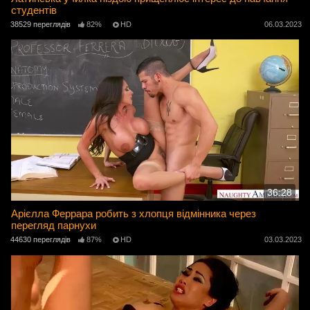
студентів
38529 переглядів
82%
HD
06.03.2023
36:28
Арієлла Феррара робить з хлопця відмінника через
перегляд парнухи
44630 переглядів
87%
HD
03.03.2023