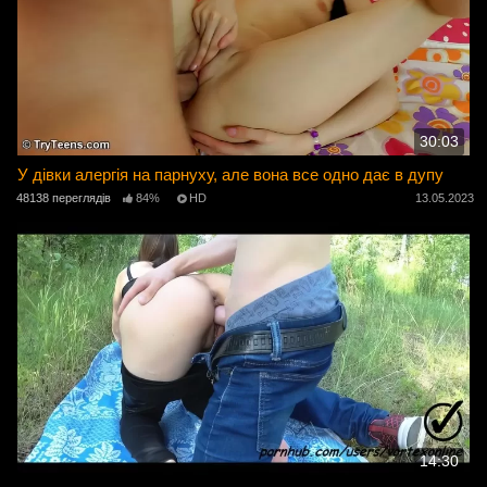
30:03
У дівки алергія на парнуху, але вона все одно дає в дупу
48138 переглядів
84%
HD
13.05.2023
14:30