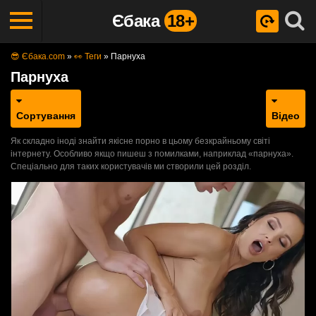
Єбака
18+
😎 Єбака.com
»
👀 Теги
»
Парнуха
Парнуха
Сортування
Відео
Як складно іноді знайти якісне порно в цьому безкрайньому світі
інтернету. Особливо якщо пишеш з помилками, наприклад «парнуха».
Спеціально для таких користувачів ми створили цей розділ.