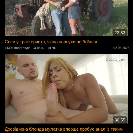
22:33
Соси у тракториста, якщо парнухи не боїшся
44304 переглядів
84%
HD
02.06.2023
30:55
Досвідчена блонда мулатка вперше пробує анал із таким