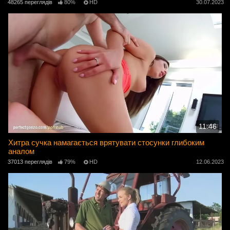
48265 переглядів
80%
HD
30.07.2023
11:46
Хитра сучка намагається врятувати стосунки глибоким
аналом
37013 переглядів
79%
HD
12.06.2023