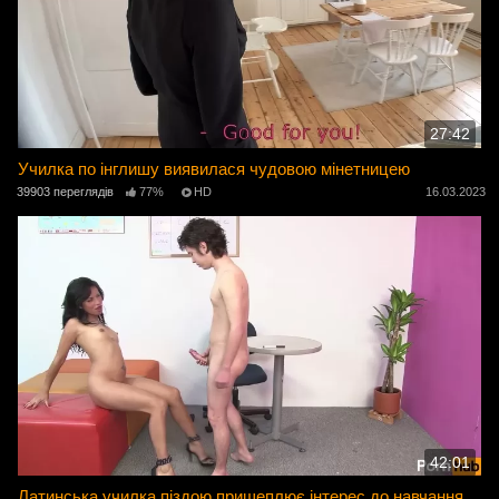
27:42
Училка по інглишу виявилася чудовою мінетницею
39903 переглядів
77%
HD
16.03.2023
42:01
Латинська училка піздою прищеплює інтерес до навчання