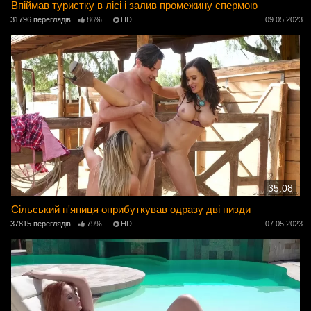
Впіймав туристку в лісі і залив промежину спермою
31796 переглядів
86%
HD
09.05.2023
35:08
Сільський п'яниця оприбуткував одразу дві пизди
37815 переглядів
79%
HD
07.05.2023