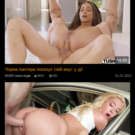
44:06
Чорна пантера показує свій анус у дії
45305 переглядів
80%
HD
01.01.2023