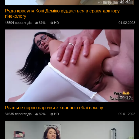
34:44
Руда красуня Коні Деміко віддається в сраку доктору
гінекологу
48504 переглядів
81%
HD
01.02.2023
09:12
Реальне порно парочки з класною еблі в жопу
34635 переглядів
82%
HD
09.01.2023