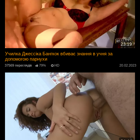
23:19
Училка Джессіка Бангкок вбиває знання в учня за
допомогою парнухи
37569 переглядів
79%
HD
20.02.2023