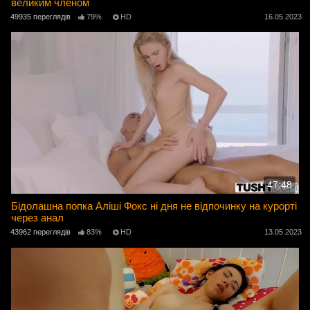
великим членом
49935 переглядів
79%
HD
16.05.2023
47:48
Бідолашна попка Аліші Фокс ні дня не відпочинку на курорті
через анал
43962 переглядів
83%
HD
13.05.2023