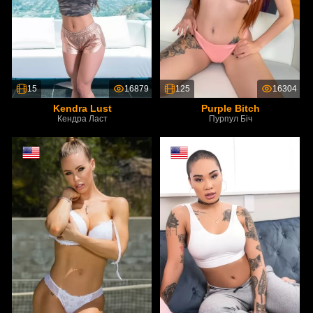
15
16879
125
16304
Kendra Lust
Purple Bitch
Кендра Ласт
Пурпул Біч