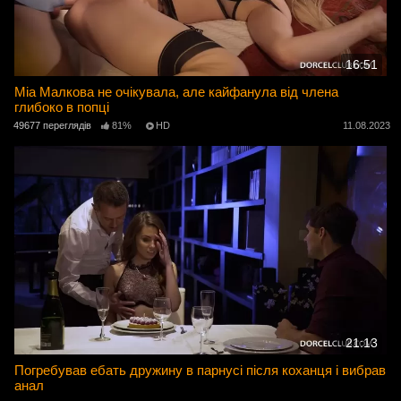
16:51
Міа Малкова не очікувала, але кайфанула від члена
глибоко в попці
49677 переглядів
81%
HD
11.08.2023
21:13
Погребував ебать дружину в парнусі після коханця і вибрав
анал