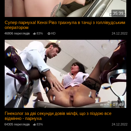
35:39
Супер парнуха! Кензі Рівз трахнула в тачці з голлівудським
оператором
46806 переглядів
83%
HD
24.12.2022
07:49
Гінеколог за дві секунди довів мілфі, що з піздою все
відмінно - парнуха
64305 переглядів
83%
24.12.2022