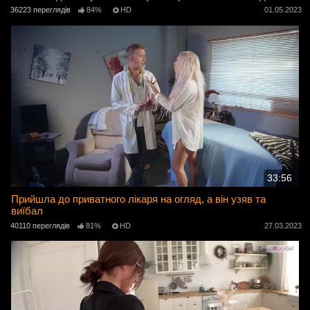
36223 переглядів
84%
HD
01.05.2023
33:56
Прийшла до приватного лікаря на огляд, а він узяв та
виїбал
40110 переглядів
81%
HD
27.03.2023