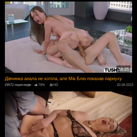
38:25
Дівчинка анала не хотіла, але Мік Блю показав парнуху
29572 переглядів
79%
HD
20.08.2023