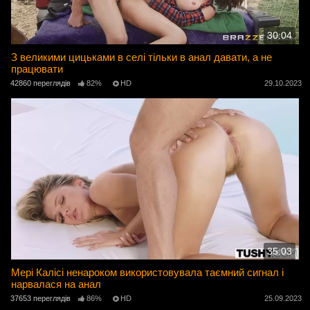
30:04
З великими цицьками в селі тільки в анал давати, а не
працювати
42860 переглядів
82%
HD
29.10.2023
35:03
Мері Калісі ненароком використовувала таємний сигнал і
нарвалася на анал
37653 переглядів
86%
HD
25.09.2023