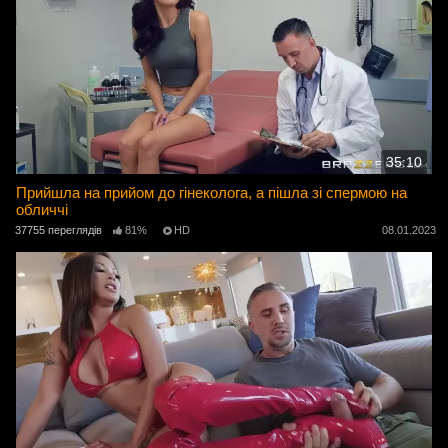
35:10
Прийшла на прийом до гінеколога, а пішла зі спермою на
обличчі
37755 переглядів
81%
HD
08.01.2023