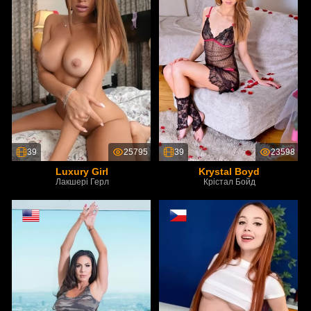
39
25795
39
23598
Luxury Girl
Krystal Boyd
Лакшері Герл
Крістал Бойд