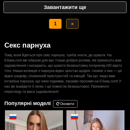
Завантажити ще
1
»
Секс парнуха
Тому, коли йдеться про секс парнуха, треба знати, де шукати. На
Єбака.com ми зібрали для вас тільки добірні ролики, які принесуть вам
задоволення і нагадають, що шукати безкоштовну полуничку HD варто
того. Наша колекція з парнуха відео зростає щодня. І кожне з них — це
відео шедевр, сповнений пристрастей та емоцій. Так що, якщо вам
потрібна парнуха, що член піднімає, ласкаво просимо на Єбака.com! У
нас ви знайдете її легко, і це повністю безкоштовно. Приємного
перегляду та маси задоволення!
Популярні моделі
Оновити