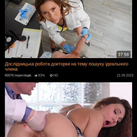
37:56
Дослідницька робота докторки на тему пошуку ідеального
члена
40076 переглядів
83%
HD
21.09.2023