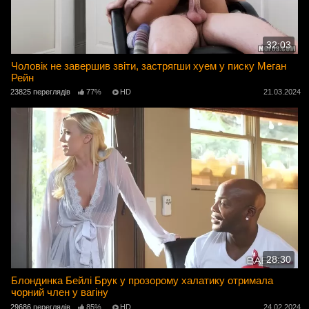
32:03
Чоловік не завершив звіти, застрягши хуем у писку Меган
Рейн
23825 переглядів
77%
HD
21.03.2024
28:30
Блондинка Бейлі Брук у прозорому халатику отримала
чорний член у вагіну
29686 переглядів
85%
HD
24.02.2024