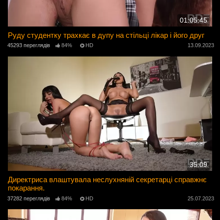
01:05:45
Руду студентку трахкає в дупу на стільці лікар і його друг
45293 переглядів
84%
HD
13.09.2023
35:09
Директриса влаштувала неслухняній секретарці справжнє
покарання.
37282 переглядів
84%
HD
25.07.2023