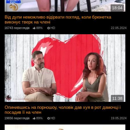
18:04
Від дупи неможливо відірвати погляд, коли брюнетка
виконує тверк на члені
16743 переглядів
88%
HD
22.05.2024
11:38
Опинившись на порношоу, чоловік дав хуя в рот дамочці і
посадив її на член
19656 переглядів
89%
HD
19.05.2024