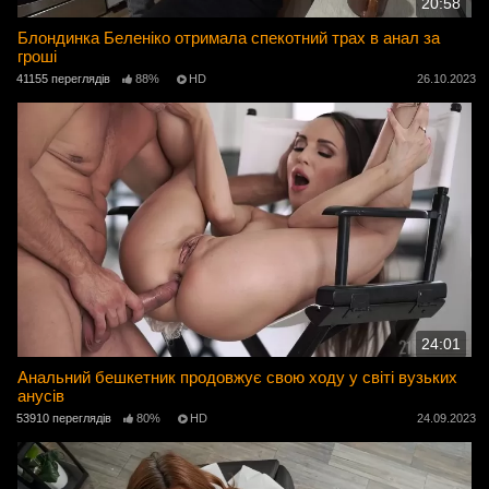
20:58
Блондинка Беленіко отримала спекотний трах в анал за
гроші
41155 переглядів
88%
HD
26.10.2023
24:01
Анальний бешкетник продовжує свою ходу у світі вузьких
анусів
53910 переглядів
80%
HD
24.09.2023