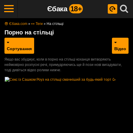
Єбака
18+
😎 Єбака.com
»
👀 Теги
»
На стільці
Порно на стільці
Сортування
Відео
Якщо вас збуджує, коли в порно на стільці коханця витворяють
неймовірно розпусні речі, примудряючись ще й пози нові вигадувати,
тоді дивіться відео ролики нижче.