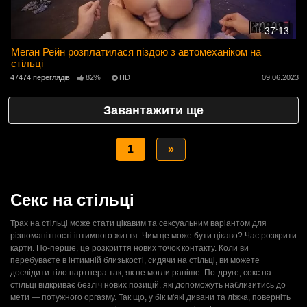
37:13
Меган Рейн розплатилася піздою з автомеханіком на
стільці
47474 переглядів
82%
HD
09.06.2023
Завантажити ще
1
»
Секс на стільці
Трах на стільці може стати цікавим та сексуальним варіантом для
різноманітності інтимного життя. Чим це може бути цікаво? Час розкрити
карти. По-перше, це розкриття нових точок контакту. Коли ви
перебуваєте в інтимній близькості, сидячи на стільці, ви можете
дослідити тіло партнера так, як не могли раніше. По-друге, секс на
стільці відкриває безліч нових позицій, які допоможуть наблизитись до
мети — потужного оргазму. Так що, у бік м'які дивани та ліжка, поверніть