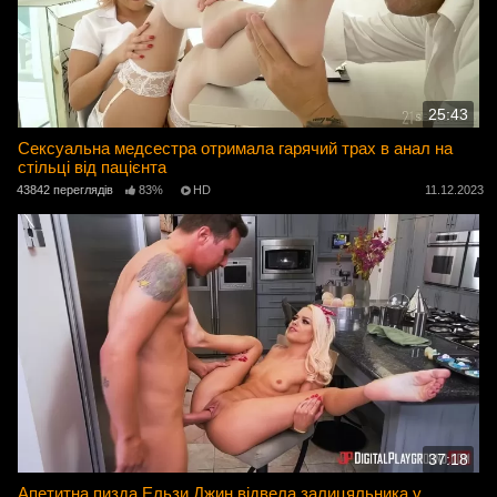
25:43
Сексуальна медсестра отримала гарячий трах в анал на
стільці від пацієнта
43842 переглядів
83%
HD
11.12.2023
37:18
Апетитна пизда Ельзи Джин відвела залицяльника у