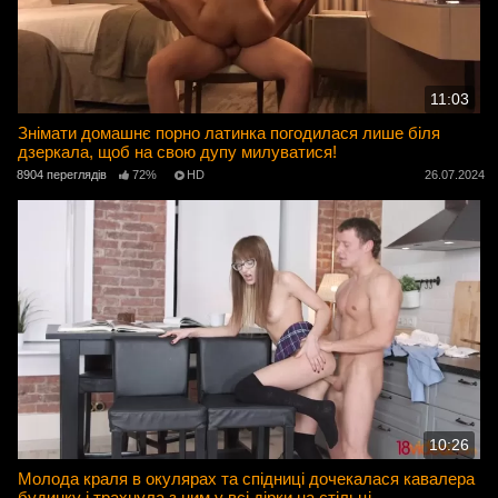
11:03
Знімати домашнє порно латинка погодилася лише біля
дзеркала, щоб на свою дупу милуватися!
8904 переглядів
72%
HD
26.07.2024
10:26
Молода краля в окулярах та спідниці дочекалася кавалера
будинку і трахнула з ним у всі дірки на стільці