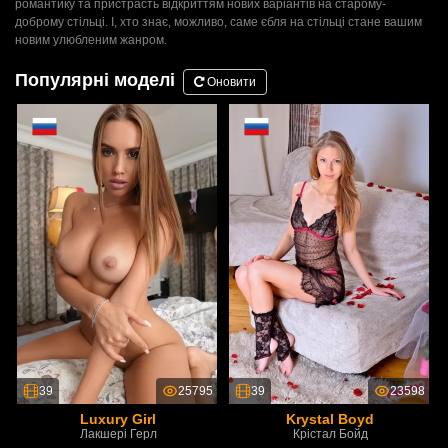
романтику та пристрасть відкриттям нових варіантів на старому-
доброму стільці. І, хто знає, можливо, саме єбля на стільці стане вашим
новим улюбленим жанром.
Популярні моделі
Оновити
39
25795
39
23598
Luxury Girl
Krystal Boyd
Лакшері Герл
Крістал Бойд