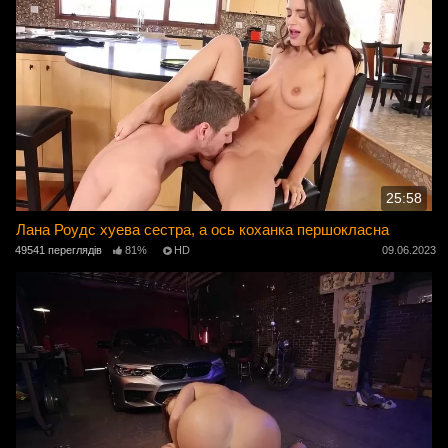
25:58
Лана Роудс хуева сестра, а ось коханка першокласна
49541 переглядів
81%
HD
09.06.2023