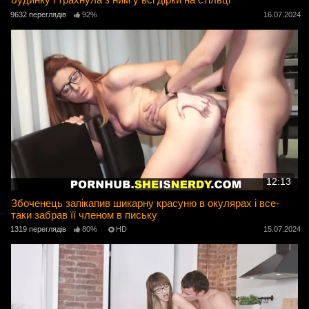
9632 переглядів
92%
16.07.2024
12:13
Збоченець запікапив шикарну красуню в окулярах і все-
таки забрав її членом в письку
1319 переглядів
80%
HD
15.07.2024