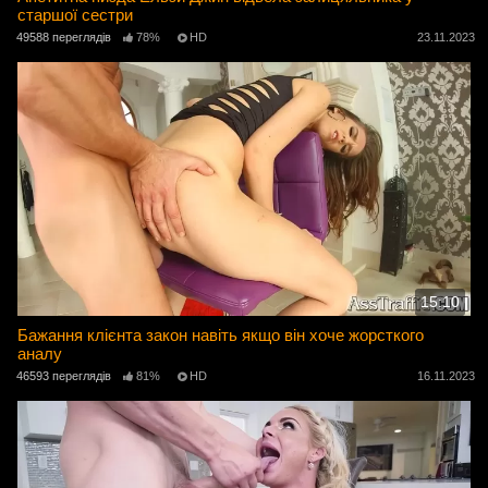
старшої сестри
49588 переглядів
78%
HD
23.11.2023
15:10
Бажання клієнта закон навіть якщо він хоче жорсткого
аналу
46593 переглядів
81%
HD
16.11.2023