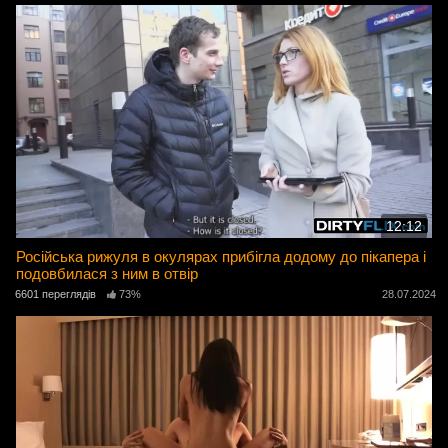
12:12
Російська рижуля в окулярах прибігла додому до пікапера і
подовбилася з ним в отвір
6601 переглядів
73%
28.07.2024