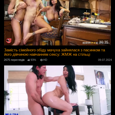
30:35
Замість сімейного обіду мачуха зайнялася з пасинком та
його дівчиною навчанням сексу: ЖМЖ на стільці
2675 переглядів
93%
HD
09.07.2024