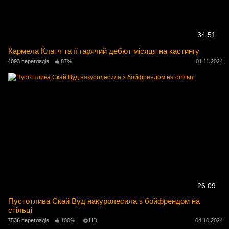
34:51
Кармела Клатч та її гарячий дебют місяця на кастингу
4093 переглядів
87%
01.11.2024
26:09
Пустотлива Скай Вуд накуролесила з бойфрендом на
стільці
7536 переглядів
100%
HD
04.10.2024