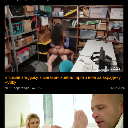
52:22
Впіймав злодійку в магазині виебал проти волі за вкрадену
жуйку
20021 переглядів
82%
14.02.2024