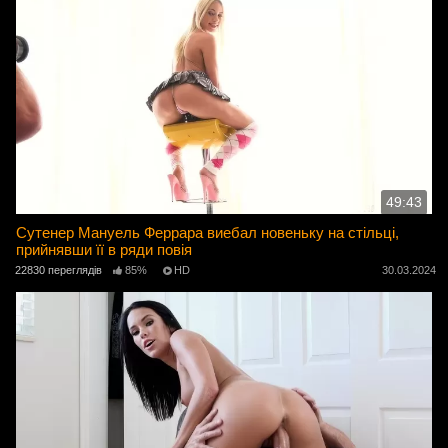
49:43
Сутенер Мануель Феррара виебал новеньку на стільці,
прийнявши її в ряди повія
22830 переглядів
85%
HD
30.03.2024