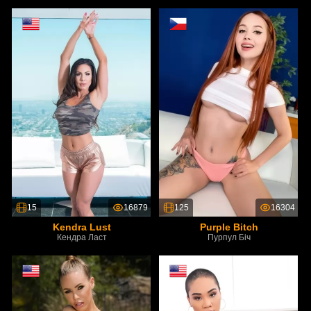
15
16879
125
16304
Kendra Lust
Purple Bitch
Кендра Ласт
Пурпул Біч