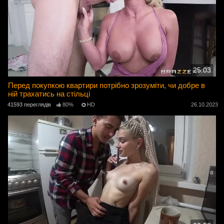
25:03
Перед покупкою квартири потрібно зрозуміти, чи добре в
ній трахатись на стільці
41593 переглядів
80%
HD
26.10.2023