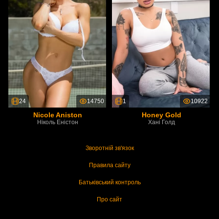
24
14750
1
10922
Nicole Aniston
Honey Gold
Ніколь Еністон
Хані Голд
Зворотній зв'язок
Правила сайту
Батьківський контроль
Про сайт