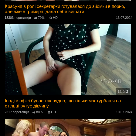
Красуня в ролі секретарки готувалася до зйомки в порно,
але вже в гримерці дала себе виїбати
13303 переглядів
79%
HD
13.07.2024
11:30
Іноді в офісі буває так нудно, що тільки мастурбація на
стільці рятує дівчину
2317 переглядів
80%
HD
10.07.2024