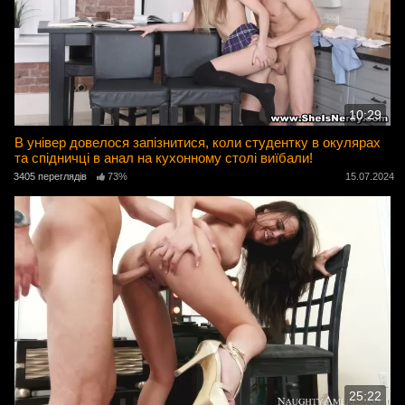
10:29
В універ довелося запізнитися, коли студентку в окулярах
та спідничці в анал на кухонному столі виїбали!
3405 переглядів
73%
15.07.2024
25:22