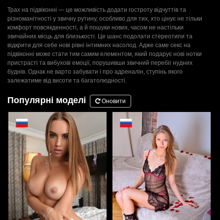
Трах на підвіконні — це можливість додати гостроту відчуттів та
різноманітності у звичну рутину, особливо для тих, хто цінує не тільки
комфорт повсякденності, а й пошуки нових, часом не настільки
звичайних місць для близькості. Це шанс подолати стереотипи та
відкрити для себе нові рівні інтимних насолод. Адже саме секс на
підвіконні може стати тим самим елементом, який подарує нові нотки
пристрасті та вибухові емоції, порушивши звичний перебіг нудних
буднів. Однак не варто забувати і про адреналін, ступінь якого
залежатиме від висоти та багатолюдності.
Популярні моделі
Оновити