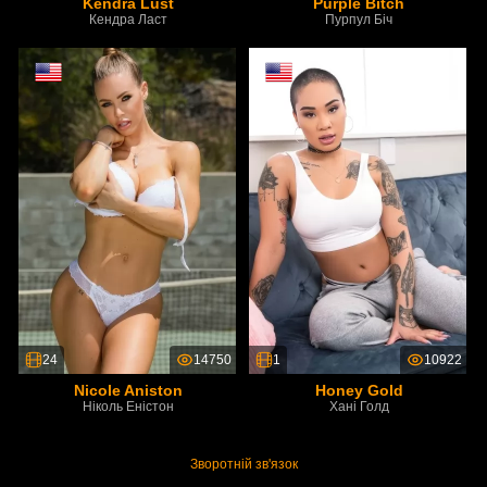
Kendra Lust
Purple Bitch
Кендра Ласт
Пурпул Біч
24
14750
1
10922
Nicole Aniston
Honey Gold
Ніколь Еністон
Хані Голд
Зворотній зв'язок