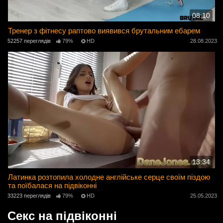
08:10
Тренер з фітнесу раптово виявився брутальним ебарем
52257 переглядів
79%
HD
28.08.2023
13:34
Латинка розтопила холодне англійське серце своїм піздою
та поїбалася на підвіконні
33223 переглядів
79%
HD
25.05.2023
Секс на підвіконні