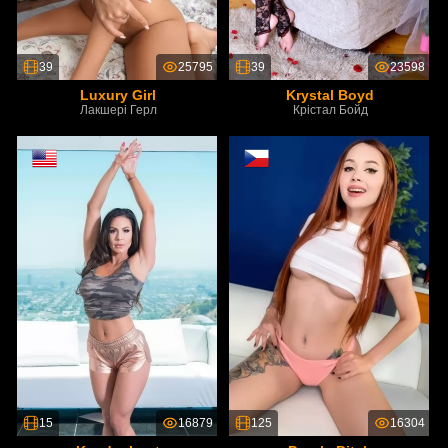
39
25795
39
23598
Luxury Girl
Krystal Boyd
Лакшері Герл
Крістал Бойд
15
16879
125
16304