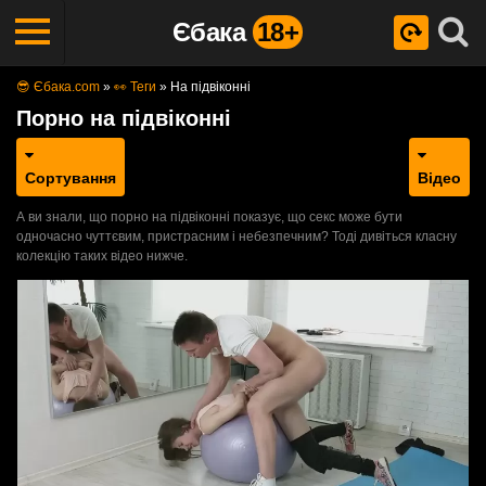
Єбака
18+
😎 Єбака.com
»
👀 Теги
»
На підвіконні
Порно на підвіконні
Сортування
Відео
А ви знали, що порно на підвіконні показує, що секс може бути
одночасно чуттєвим, пристрасним і небезпечним? Тоді дивіться класну
колекцію таких відео нижче.