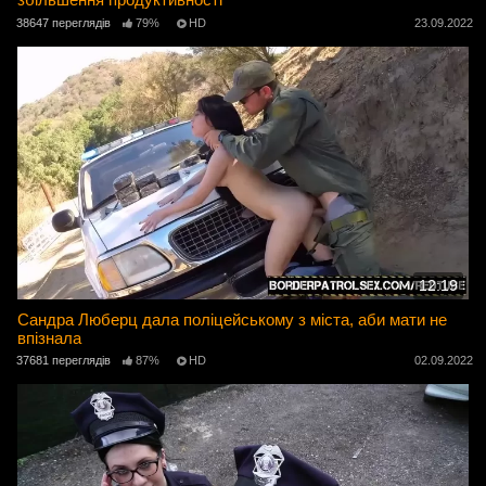
38647 переглядів
79%
HD
23.09.2022
12:19
Сандра Люберц дала поліцейському з міста, аби мати не
впізнала
37681 переглядів
87%
HD
02.09.2022