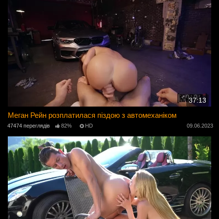
37:13
Меган Рейн розплатилася піздою з автомеханіком
47474 переглядів
82%
HD
09.06.2023