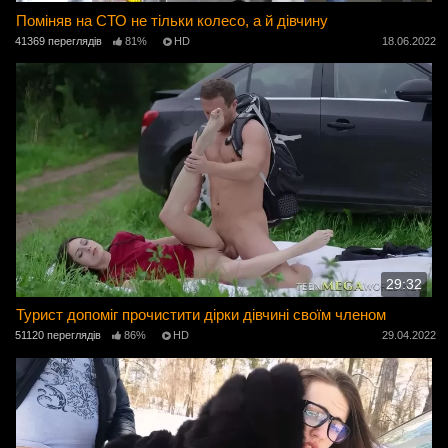
Поміняв на СТО не тільки колесо, а й дівчину
41369 переглядів
81%
HD
18.06.2022
29:32
Турист допоміг прочистити дірки дівчині своїм членом
51120 переглядів
86%
HD
29.04.2022