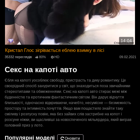
14:04
Кристал Глос зігрівається еблею взимку в лісі
35332 переглядів
80%
HD
09.02.2021
Секс на капоті авто
Єбля на капоті уособлює свободу, пристрасть та дику романтику. Це
своєрідний спосіб зануритися у світ, що знаходиться поза звичайними
стереотипами та обмеженнями. Секс на капоті авто стирає межі між
буденністю та еротичним фантастичним світом. Він дарує відчуття
близькості, одночасно відкриваючи, начебто, несумісне — безмежність
простору та інтимність почуттів. Якщо вам пощастило знайти таку
сміливу і розпусну повію, яка без зайвих слів застрибне на копот і
розсуне ніжки, ви щасливіші за новоспеченого мільярдера, який виграв
головний приз у лото.
Популярні моделі
Оновити