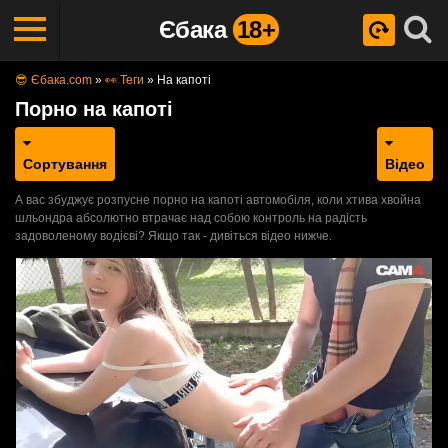
Єбака
18+
😎 Єбака.com
»
👀 Теги
»
На капоті
Порно на капоті
Сортування
Відео
А вас збуджує розпусне порно на капоті автомобіля, коли хтива хвойна
шльондра абсолютно втрачає над собою контроль на радість
задоволеному водієві? Якщо так - дивіться відео нижче.