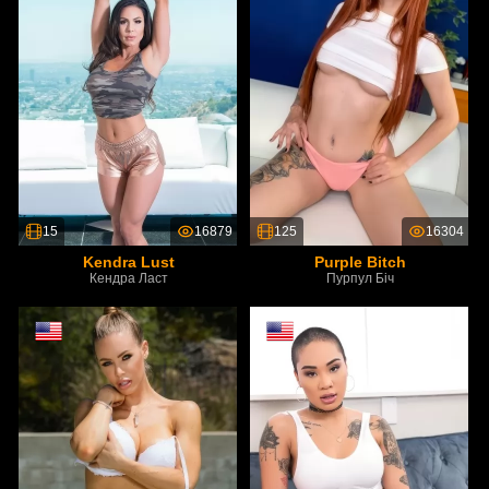
15
16879
125
16304
Kendra Lust
Purple Bitch
Кендра Ласт
Пурпул Біч