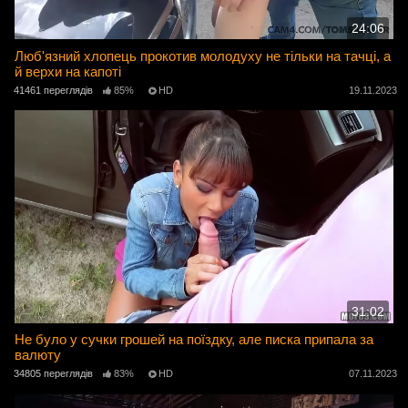
24:06
Люб'язний хлопець прокотив молодуху не тільки на тачці, а
й верхи на капоті
41461 переглядів
85%
HD
19.11.2023
31:02
Не було у сучки грошей на поїздку, але писка припала за
валюту
34805 переглядів
83%
HD
07.11.2023