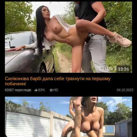
12:26
Силіконова барбі дала себе трахнути на першому
побаченні
42067 переглядів
83%
HD
04.10.2022