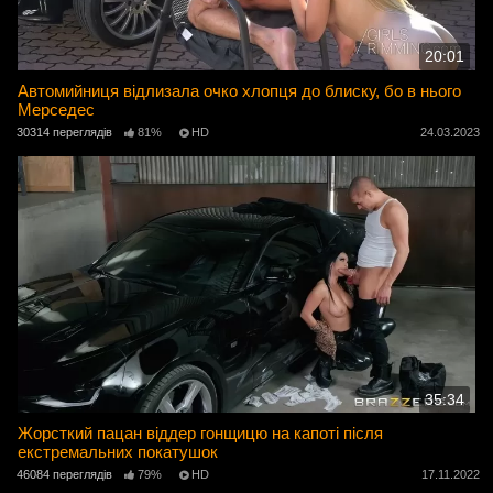
20:01
Автомийниця відлизала очко хлопця до блиску, бо в нього
Мерседес
30314 переглядів
81%
HD
24.03.2023
35:34
Жорсткий пацан віддер гонщицю на капоті після
екстремальних покатушок
46084 переглядів
79%
HD
17.11.2022