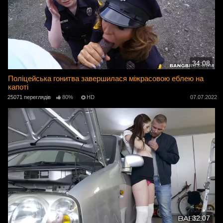
34:08
Поліцейська гонитва завершилася міжрасовою еблею на
капоті
25071 переглядів
80%
HD
07.07.2022
32:07