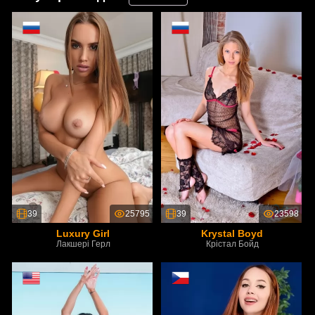
39
25795
39
23598
Luxury Girl
Krystal Boyd
Лакшері Герл
Крістал Бойд