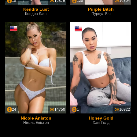
15
16879
125
16304
Kendra Lust
Purple Bitch
Кендра Ласт
Пурпул Біч
24
14750
1
10922
Nicole Aniston
Honey Gold
Ніколь Еністон
Хані Голд