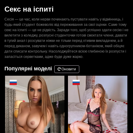
Секс на іспиті
Сесія — це час, коли нерви починають пустувати навіть у відмінниць, і
будь-який студент божеволіє від переживання за свої оцінки. Саме тому
секс на іспиті — це не рідкість. Заради того, щоб успішно здати сесію і не
вилетити з коледжу, розпусні студенточки готові смоктати члени, давати
в тугий анал і розсувати ніжки не тільки перед хтивим викладачем, а й
перед диканом, завучем і навіть одногрупником-ботаніком, який обіцяє
дати списати контрольну. Насолоджуйтеся всією глибиною їх розпусти і
запасіться серветками, адже буде дуже жарко.
Популярні моделі
Оновити