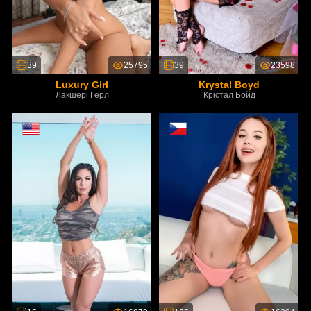
39
25795
39
23598
Luxury Girl
Krystal Boyd
Лакшері Герл
Крістал Бойд