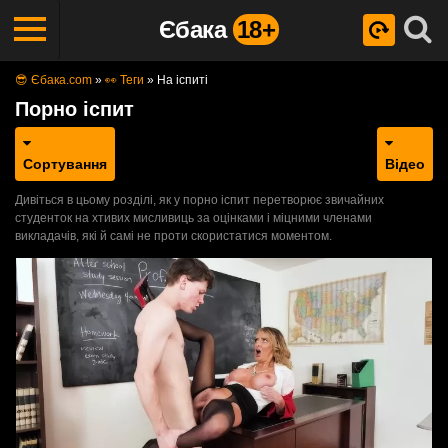
Єбака
18+
😎 Єбака.com
»
👀 Теги
»
На іспиті
Порно іспит
Сортування
Відео
Дивіться в цьому розділі, як у порно іспит перетворює звичайних
студенток на хтивих мисливиць за оцінками і міцними членами
викладачів, які й самі не проти скористатися моментом.