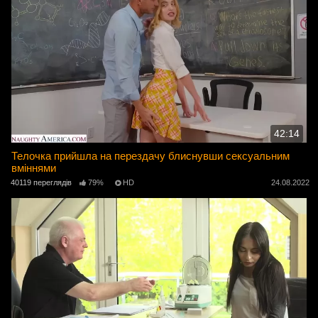
42:14
Телочка прийшла на перездачу блиснувши сексуальним
вміннями
40119 переглядів
79%
HD
24.08.2022