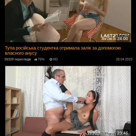
24:00
Тупа російська студентка отримала залік за допомогою
власного анусу
59329 переглядів
76%
HD
28.04.2023
23:46