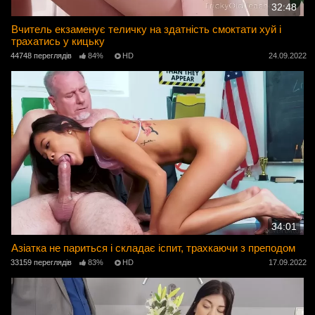
32:48
Вчитель екзаменує теличку на здатність смоктати хуй і
трахатись у кицьку
44748 переглядів
84%
HD
24.09.2022
34:01
Азіатка не париться і складає іспит, трахкаючи з преподом
33159 переглядів
83%
HD
17.09.2022