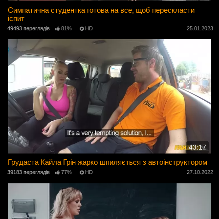
Симпатична студентка готова на все, щоб перескласти
іспит
49493 переглядів
81%
HD
25.01.2023
43:17
Грудаста Кайла Грін жарко шпиляється з автоінструктором
39183 переглядів
77%
HD
27.10.2022