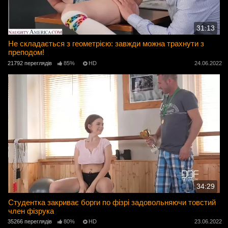
31:13
Не складається з геометрією: завжди можна трахнути з
преподом!
21792 переглядів
85%
HD
24.06.2022
34:29
Студентка закриває борги по фізрі задовольняючи товстий
член фізрука
35266 переглядів
80%
HD
23.06.2022