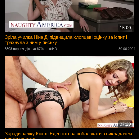
15:00
Зріла училка Ніна Ді підвищила хлопцеві оцінку за іспит і
трахнула з ним у письку
3508 переглядів
87%
HD
30.06.2024
37:29
Заради заліку Кінслі Еден готова побалакати з викладачем
прямо на столі