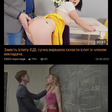
30:43
Замість іспиту ЄДІ, сучка вирішила скласти іспит із членом
викладача
33003 переглядів
79%
HD
16.09.2022