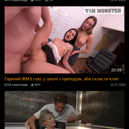
6673 переглядів
93%
HD
12.07.2024
20:09
Гарячий ЖМЗ секс у школі з преподом, аби скласти іспит
6218 переглядів
88%
11.07.2024