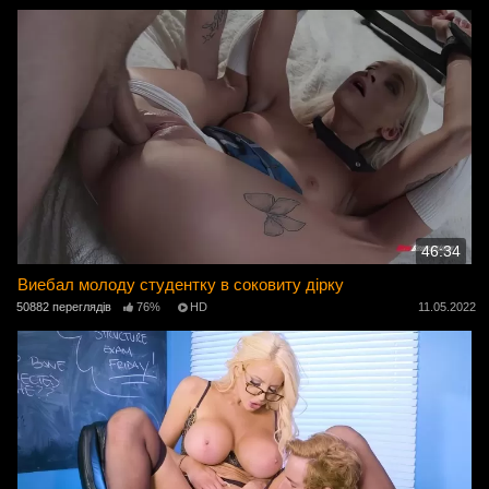
46:34
Виебал молоду студентку в соковиту дірку
50882 переглядів
76%
HD
11.05.2022