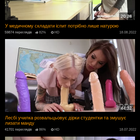
20:28
У медичному складати іспит потрібно лише натурою
59874 переглядів
82%
HD
18.08.2022
44:32
Лесбі училка розвальцьовує дірки студентки та змушує
лизати манду
41701 переглядів
86%
HD
18.07.2022