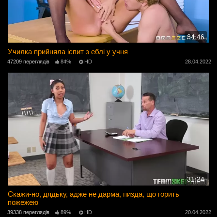
34:46
Училка прийняла іспит з еблі у учня
47209 переглядів
84%
HD
28.04.2022
31:24
Скажи-но, дядьку, адже не дарма, пизда, що горить
пожежею
39338 переглядів
89%
HD
20.04.2022