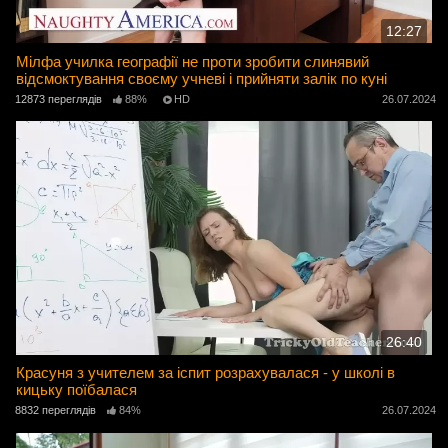
12:27
Мілфа училка географії не проти зробити слинявий
відсмоктування своєму учневі і прийняти залік по куні
12873 переглядів
88%
HD
26.07.2024
26:40
Красуня з учителем за іспит розрахувалася - у школі в
кицьку поїбалася
8832 переглядів
84%
26.07.2024