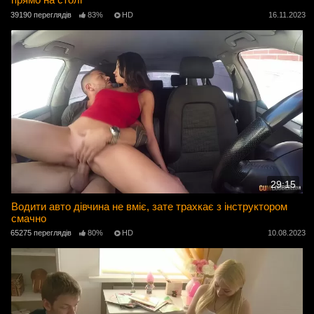
39190 переглядів
83%
HD
16.11.2023
29:15
Водити авто дівчина не вміє, зате трахкає з інструктором
смачно
65275 переглядів
80%
HD
10.08.2023