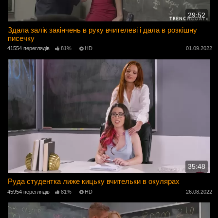
29:52
Здала залік закінчень в руку вчителеві і дала в розкішну
писечку
41554 переглядів
81%
HD
01.09.2022
35:48
Руда студентка лиже кицьку вчительки в окулярах
45954 переглядів
81%
HD
26.08.2022