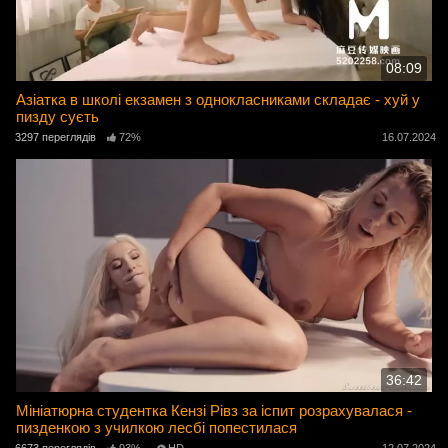
08:09
Азіатка в школі екзамен з однокласниками складає - хуй у
пизду суєть
3297 переглядів
72%
16.07.2024
36:42
Мініатюрна студентка Кензі Рівз за іспит розрахувалася -
пизденкою з училкою лесбі попестилася