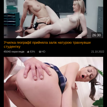
26:30
Училка географії прийняла залік натурою трахнувши
студентку
45040 переглядів
83%
HD
21.10.2022