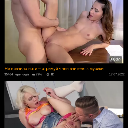
38:30
Не вивчила ноти – отримуй член вчителя з музики!
35464 переглядів
79%
HD
17.07.2022