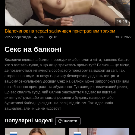
28:29
Відпочинок на терасі закінчився пристрасним трахом
29272 переглядів
87%
HD
30.08.2022
Секс на балконі
Виходячи вдома на балкон перекурити або полити квіти, напевно багато
хто з вас запитував, а що якщо трахатись прямо тут? Балкон — це місце,
де поєднуються інтимність особистого простору та відкритий світ. Так,
сторонні погляди та почуття ризику безперечно додають гостроти
вашому сексуальному досвіду. Секс на балконі може запропонувати вам
нове бачення пристрасті та збудження. Тут завжди є величезний ризик,
що вас спалить сусід, чий балкон знаходиться від вас на відстані
витягнутої руки, або випадкові роззяви з будинку навпроти, або
буркотливі бабки, що сидять на лавці під вікном. Так, адреналін
зашкалює, але чи це не чудово?!
Популярні моделі
Оновити