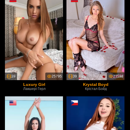
39
25795
39
23598
Luxury Girl
Krystal Boyd
Лакшері Герл
Крістал Бойд