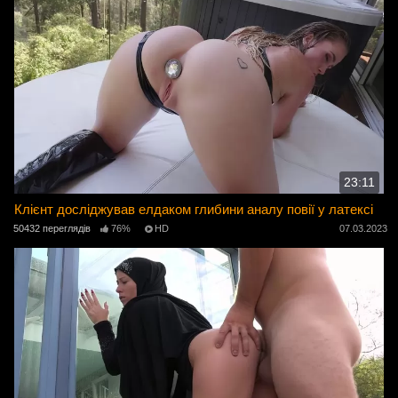
23:11
Клієнт досліджував елдаком глибини аналу повії у латексі
50432 переглядів
76%
HD
07.03.2023