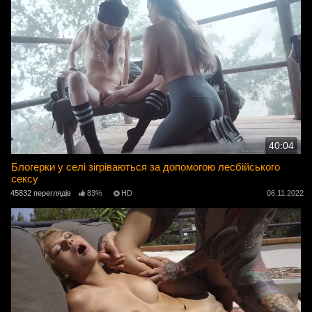
40:04
Блогерки у селі зігріваються за допомогою лесбійського
сексу
45832 переглядів
83%
HD
06.11.2022