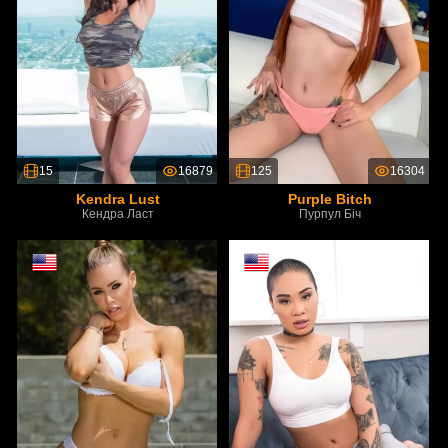
15
16879
125
16304
Kendra Lust
Purple Bitch
Кендра Ласт
Пурпул Біч