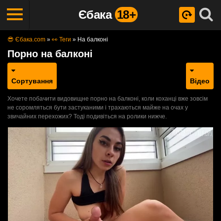
Єбака
18+
😎 Єбака.com
»
👀 Теги
»
На балконі
Порно на балконі
Сортування
Відео
Хочете побачити видовищне порно на балконі, коли коханці вже зовсім
не соромляться бути застуканими і трахаються майже на очах у
звичайних перехожих? Тоді подивіться на ролики нижче.