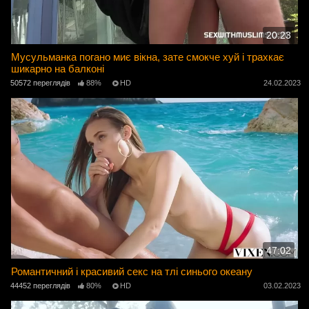
20:23
Мусульманка погано миє вікна, зате смокче хуй і трахкає
шикарно на балконі
50572 переглядів
88%
HD
24.02.2023
47:02
Романтичний і красивий секс на тлі синього океану
44452 переглядів
80%
HD
03.02.2023