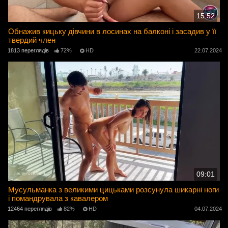
15:52
Обнажив кицьку дівчини в лосинах на балконі і засадив у її
твердий член
1813 переглядів
72%
HD
22.07.2024
09:01
Мусульманка з великими цицьками розсунула шикарні ноги
і помандрувала з кавалером
12464 переглядів
82%
HD
04.07.2024