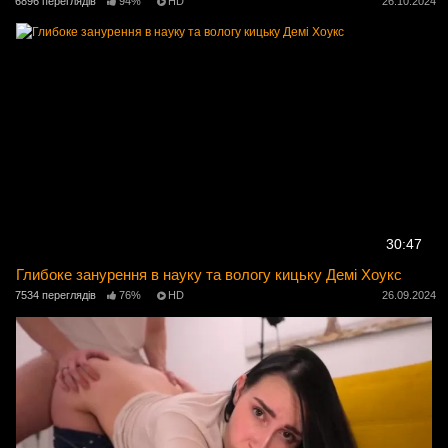
6896 переглядів
94%
HD
26.10.2024
30:47
Глибоке занурення в науку та вологу кицьку Демі Хоукс
7534 переглядів
76%
HD
26.09.2024