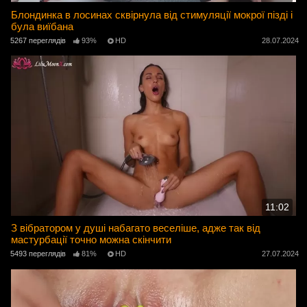
Блондинка в лосинах сквірнула від стимуляції мокрої пізді і
була виїбана
5267 переглядів
93%
HD
28.07.2024
11:02
З вібратором у душі набагато веселіше, адже так від
мастурбації точно можна скінчити
5493 переглядів
81%
HD
27.07.2024