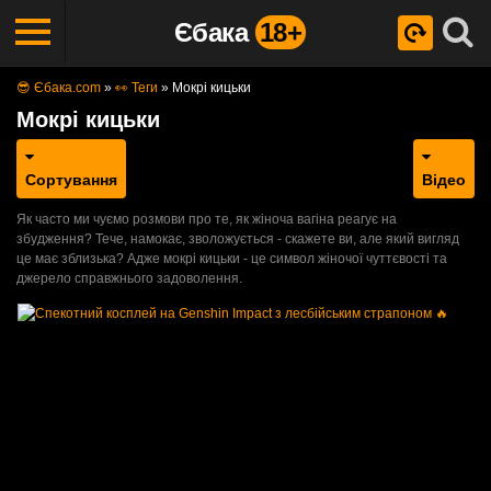
Єбака
18+
😎 Єбака.com
»
👀 Теги
»
Мокрі кицьки
Мокрі кицьки
Сортування
Відео
Як часто ми чуємо розмови про те, як жіноча вагіна реагує на
збудження? Тече, намокає, зволожується - скажете ви, але який вигляд
це має зблизька? Адже мокрі кицьки - це символ жіночої чуттєвості та
джерело справжнього задоволення.