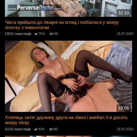
32:10
Чікса прийшла до лікарні на огляд і поїбалася у мокру
пілотку з гінекологом
13522 переглядів
75%
HD
16.07.2024
10:06
Хлопець затяг дружину друга на ліжко і виебал її в досить
мокру піхву
11215 переглядів
92%
HD
16.07.2024