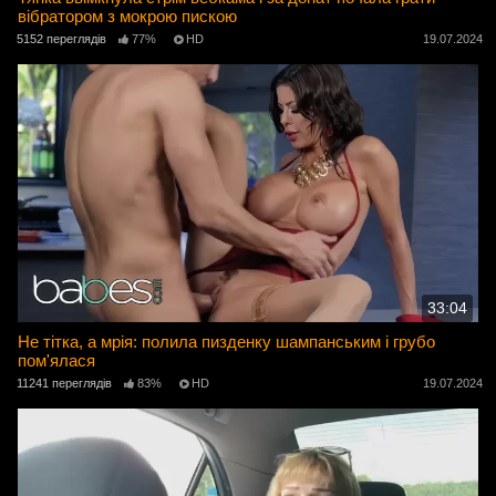
вібратором з мокрою пискою
5152 переглядів
77%
HD
19.07.2024
33:04
Не тітка, а мрія: полила пизденку шампанським і грубо
пом'ялася
11241 переглядів
83%
HD
19.07.2024