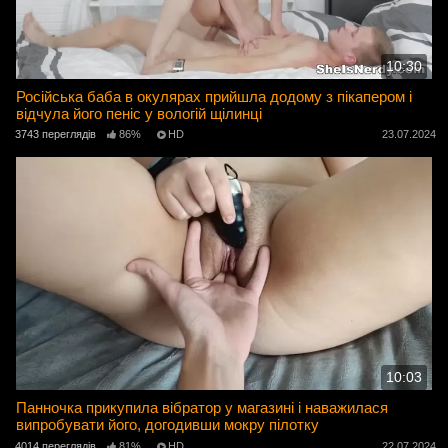
10:30
Російська баба в окулярах прийшла додому з пікапером і
відчула його пеніс у вологій щілинці
3743 переглядів
86%
HD
23.07.2024
10:03
Панночка прикупила вібратор у магазині і наважилася
випробувати його, догодивши мокру пілотку
4014 переглядів
81%
HD
22.07.2024