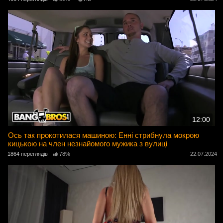
12:00
Ось так прокотилася машиною: Енні стрибнула мокрою
кицькою на член незнайомого мужика з вулиці
1864 переглядів
78%
22.07.2024