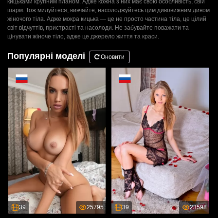
кицьками крупним планом. Адже кожна з них має свою особливість, свій
шарм. Тож милуйтеся, вивчайте, насолоджуйтесь цим дивовижним дивом
жіночого тіла. Адже мокра кицька — це не просто частина тіла, це цілий
світ відчуттів, пристрасті та насолоди. Не забувайте поважати та
цінувати жіноче тіло, адже це джерело життя та краси.
Популярні моделі
Оновити
39
25795
39
23598