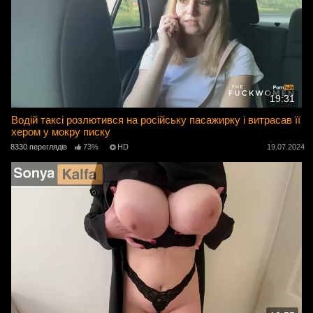
19:31
Водій таксі розлютився на російську пасажирку і витрасав її
хером у мокру писку
8330 переглядів
73%
HD
19.07.2024