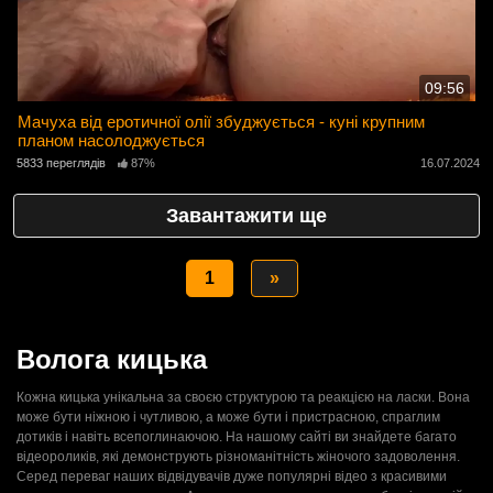
09:56
Мачуха від еротичної олії збуджується - куні крупним
планом насолоджується
5833 переглядів
87%
16.07.2024
Завантажити ще
1
»
Волога кицька
Кожна кицька унікальна за своєю структурою та реакцією на ласки. Вона
може бути ніжною і чутливою, а може бути і пристрасною, спраглим
дотиків і навіть всепоглинаючою. На нашому сайті ви знайдете багато
відеороликів, які демонструють різноманітність жіночого задоволення.
Серед переваг наших відвідувачів дуже популярні відео з красивими