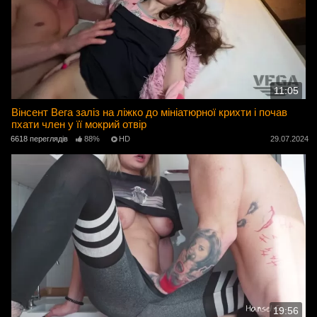
11:05
Вінсент Вега заліз на ліжко до мініатюрної крихти і почав
пхати член у її мокрий отвір
6618 переглядів
88%
HD
29.07.2024
19:56