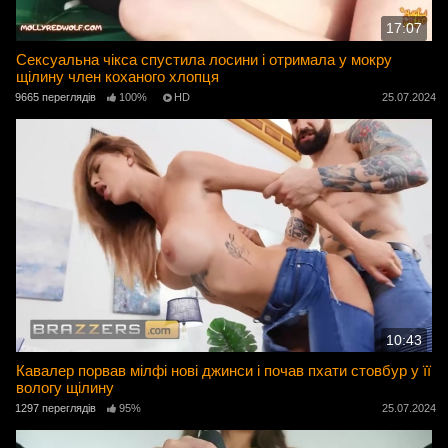
17:07
Сексуальна чікса спустила лосини і отримала у мокру
щілину член коханого хлопця
9665 переглядів
100%
HD
25.07.2024
10:43
Кавалер порвав мілфі нові джинси і почав пхати стовбур у її
вологу щілину
1297 переглядів
95%
25.07.2024