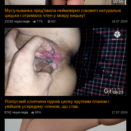
10:55
Мусульманка пред'явила неймовірно соковиті натуральні
цицьки і отримала член у мокру кицьку!
13192 переглядів
77%
HD
18.07.2024
08:23
Розпусний хлопчина підняв целку крупним планом і
увійшов усередину членом, що став.
8742 переглядів
86%
17.07.2024