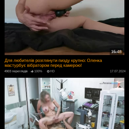
15:48
Для любителів розглянути пизду крупно: Оленка
мастурбує вібратором перед камерою!
4903 переглядів
100%
HD
17.07.2024