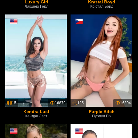
Luxury Girl
Krystal Boyd
Лакшері Герл
Крістал Бойд
15
16879
125
16304
Kendra Lust
Purple Bitch
Кендра Ласт
Пурпул Біч