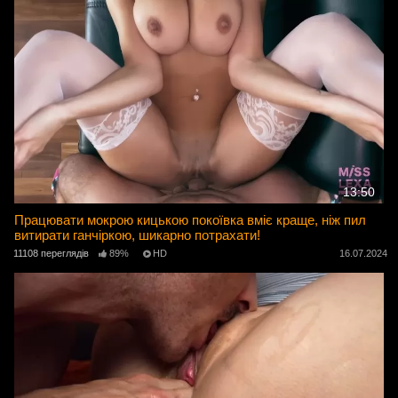
13:50
Працювати мокрою кицькою покоївка вміє краще, ніж пил
витирати ганчіркою, шикарно потрахати!
11108 переглядів
89%
HD
16.07.2024