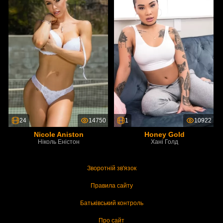
24
14750
1
10922
Nicole Aniston
Honey Gold
Ніколь Еністон
Хані Голд
Зворотній зв'язок
Правила сайту
Батьківський контроль
Про сайт