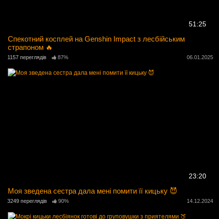
51:25
Спекотний косплей на Genshin Impact з лесбійським
страпоном 🔥
1157 переглядів
87%
06.01.2025
23:20
Моя зведена сестра дала мені помити її кицьку 😈
3249 переглядів
90%
14.12.2024