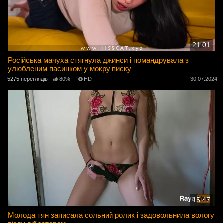
21:01
Російська мачуха стягнула джинси і помандрувала з
улюбленим пасинком у мокру писку
5275 переглядів
80%
HD
30.07.2024
15:47
Молода тян записала сольний ролик і задовольнила вологу