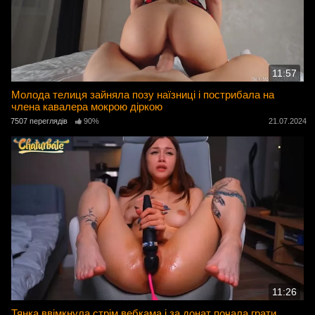
11:57
Молода телиця зайняла позу наїзниці і пострибала на
члена кавалера мокрою діркою
7507 переглядів
90%
21.07.2024
11:26
Тянка ввімкнула стрім вебкама і за донат почала грати