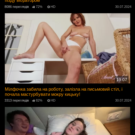
пізду вібратором
8086 переглядів
72%
HD
30.07.2024
19:07
Мілфочка забила на роботу, залізла на письмовий стіл, і
почала мастурбувати мокру кицьку!
3313 переглядів
82%
HD
30.07.2024