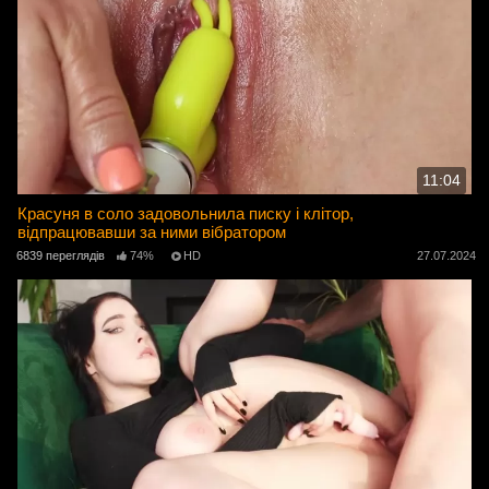
11:04
Красуня в соло задовольнила писку і клітор,
відпрацювавши за ними вібратором
6839 переглядів
74%
HD
27.07.2024