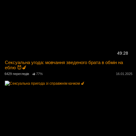
49:28
Сексуальна угода: мовчання зведеного брата в обмін на
еблю 😈🍆
6429 переглядів
77%
16.01.2025