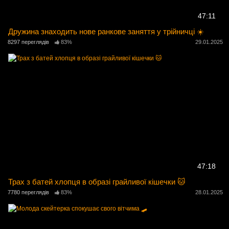
47:11
Дружина знаходить нове ранкове заняття у трійничці ☀️
8297 переглядів
83%
29.01.2025
47:18
Трах з батей хлопця в образі грайливої ​​кішечки 🐱
7780 переглядів
83%
28.01.2025