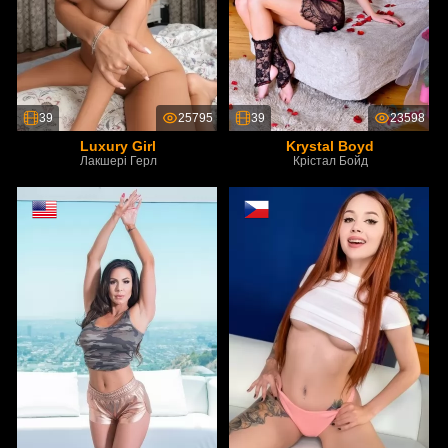
39
25795
39
23598
Luxury Girl
Krystal Boyd
Лакшері Герл
Крістал Бойд