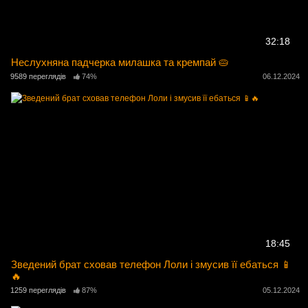
32:18
Неслухняна падчерка милашка та кремпай 🥧
9589 переглядів
74%
06.12.2024
18:45
Зведений брат сховав телефон Лоли і змусив її ебаться 📱
🔥
1259 переглядів
87%
05.12.2024