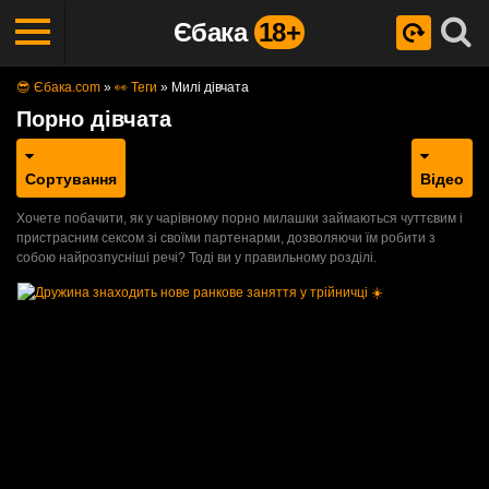
Єбака
18+
😎 Єбака.com
»
👀 Теги
»
Милі дівчата
Порно дівчата
Сортування
Відео
Хочете побачити, як у чарівному порно милашки займаються чуттєвим і
пристрасним сексом зі своїми партенарми, дозволяючи їм робити з
собою найрозпусніші речі? Тоді ви у правильному розділі.