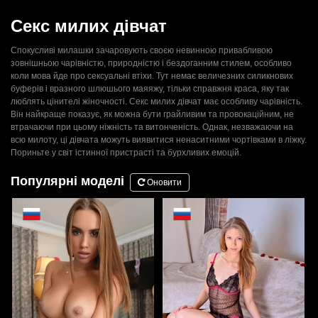
Секс милих дівчат
Спокусливі милашки зачаровують своєю невинною привабливою
зовнішньою чарівністю, природністю і бездоганним стилем, особливо
коли мова йде про сексуальні втіхи. Тут немає величезних силикнових
буферів і вразного шлюшього маяяжу, тільки справжня краса, яку так
люблять цінителі жіночності. Секс милих дівчат має особливу чарівність.
Він найкраще показує, як можна бути грайливим та провокаційним, не
втрачаючи при цьому ніжність та витонченість. Однак, незважаючи на
всю милоту, ці дівчата можуть виявитися ненаситними чортівками в ліжку.
Пориньте у світ істинної пристрасті та бурхливих емоцій.
Популярні моделі
Оновити