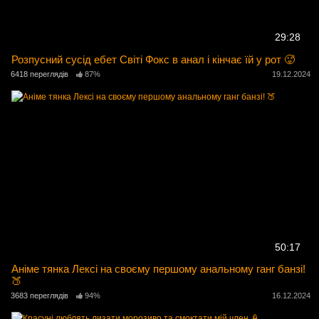
29:28
Розпусний сусід ебет Світі Фокс в анал і кінчає їй у рот 🥵
6418 переглядів
87%
19.12.2024
50:17
Аніме тянка Лексі на своєму першому анальному ганг банзі!
🍑
3683 переглядів
94%
16.12.2024