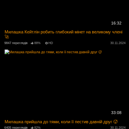
16:32
Милашка Кейтлін робить глибокий мінет на великому члені
🚀
9847 переглядів
88%
HD
30.11.2024
33:08
Милашка прийшла до тями, коли її пестив давній друг 🥵
6405 переглядів
82%
30.11.2024