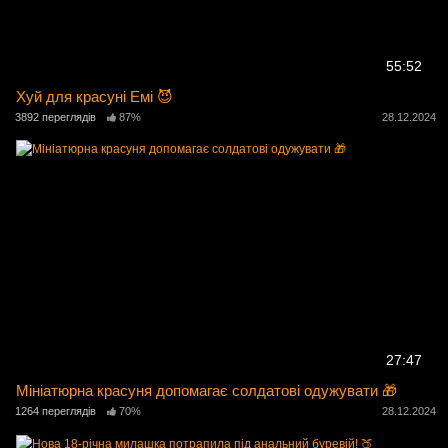
55:52
Хуй для красуні Емі 😈
3892 переглядів
87%
28.12.2024
27:47
Мініатюрна красуня допомагає солдатові одужувати 🎁
1264 переглядів
70%
28.12.2024