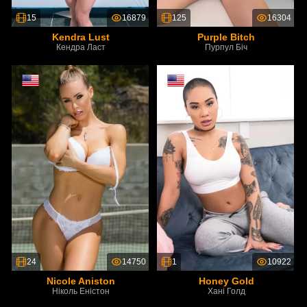
15
16879
125
16304
Kendra Lust
Purple Bitch
Кендра Ласт
Пурпул Біч
24
14750
1
10922
Nicole Aniston
Honey Gold
Ніколь Еністон
Хані Голд