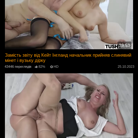
39:53
Замість звіту від Кейт Інгланд начальник прийняв слинявий
мінет і вузьку дірку
43446 переглядів
82%
HD
25.10.2023