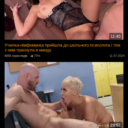
11:40
Училка-німфоманка прийшла до шкільного психолога і теж
з ним трахнула в манду
4055 переглядів
74%
11.07.2024
29:57