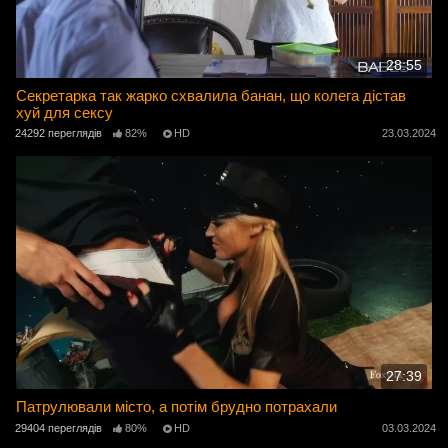
28:55
Секретарка так жарко схвалила банан, що колега дістав
хуй для сексу
24292 переглядів
82%
HD
23.03.2024
27:39
Патрулювали місто, а потім брудно потрахали
29404 переглядів
80%
HD
03.03.2024