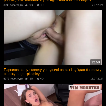
3398 переглядів
79%
HD
17.07.2024
12:58
Парниша нагнув колегу у спідниці на рак і від'їдав її хером у
пілотку в центрі офісу
6072 переглядів
72%
HD
13.07.2024