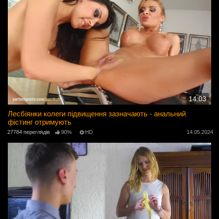
14:03
Лесбіянки колеги підвищення зазначають - анальний
фістинг отримують
27784 переглядів
90%
HD
14.05.2024