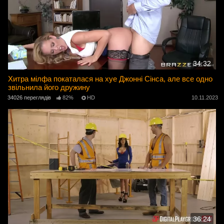
34:32
Хитра мілфа покаталася на хуе Джонні Сінса, але все одно
звільнила його дружину
34026 переглядів
82%
HD
10.11.2023
36:24