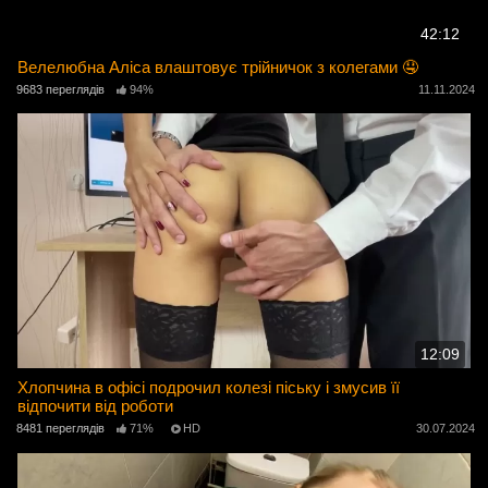
42:12
Велелюбна Аліса влаштовує трійничок з колегами 🤤
9683 переглядів
94%
11.11.2024
12:09
Хлопчина в офісі подрочил колезі піську і змусив її
відпочити від роботи
8481 переглядів
71%
HD
30.07.2024