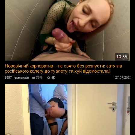
10:35
Новорічний корпоратив – не свято без розпусти: затягла
російського колегу до туалету та хуй відсмоктала!
9397 переглядів
75%
HD
27.07.2024