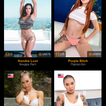
15
16879
125
16304
Kendra Lust
Purple Bitch
Кендра Ласт
Пурпул Біч