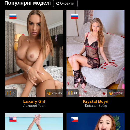
Популярні моделі
Оновити
39
25795
39
23598
Luxury Girl
Krystal Boyd
Лакшері Герл
Крістал Бойд