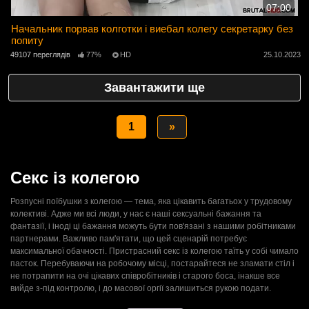
07:00
Начальник порвав колготки і виебал колегу секретарку без
попиту
49107 переглядів
77%
HD
25.10.2023
Завантажити ще
1
»
Секс із колегою
Розпусні поїбушки з колегою — тема, яка цікавить багатьох у трудовому
колективі. Адже ми всі люди, у нас є наші сексуальні бажання та
фантазії, і іноді ці бажання можуть бути пов'язані з нашими робітниками
партнерами. Важливо пам'ятати, що цей сценарій потребує
максимальної обачності. Пристрасний секс із колегою таїть у собі чимало
пасток. Перебуваючи на робочому місці, постарайтеся не зламати стіл і
не потрапити на очі цікавих співробітників і старого боса, інакше все
вийде з-під контролю, і до масової оргії залишиться рукою подати.