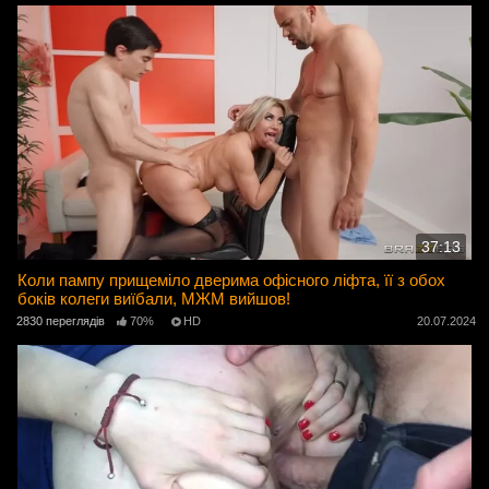
37:13
Коли пампу прищеміло дверима офісного ліфта, її з обох
боків колеги виїбали, МЖМ вийшов!
2830 переглядів
70%
HD
20.07.2024