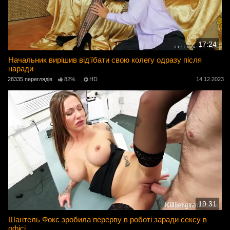
17:24
Начальник вирішив від'їбати свою колегу одразу після
наради
28335 переглядів
82%
HD
14.12.2023
19:31
Шантель Фокс зробила перерву в роботі заради сексу в
офісі