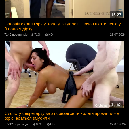
15:27
Чоловік схопив зрілу колегу в туалеті і почав пхати пеніс у
її вологу дірку.
7149 переглядів
71%
HD
25.07.2024
19:52
Сисясту секретарку за зіпсовані звіти колеги провчили - в
офісі ебаться змусили
17712 переглядів
89%
HD
22.07.2024