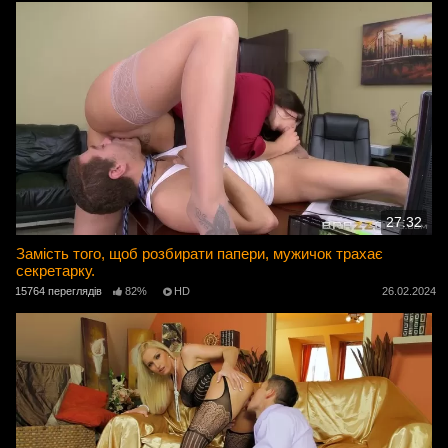
27:32
Замість того, щоб розбирати папери, мужичок трахає
секретарку.
15764 переглядів
82%
HD
26.02.2024