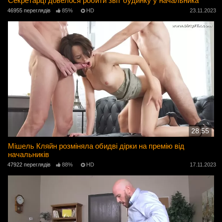
Секретарці довелося робити звіт будинку у начальника
46955 переглядів
85%
HD
23.11.2023
28:55
Мішель Кляйн розміняла обидві дірки на премію від
начальників
47922 переглядів
88%
HD
17.11.2023