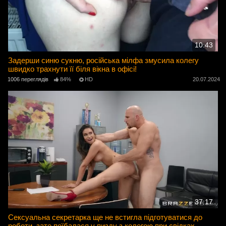
10:43
Задерши синю сукню, російська мілфа змусила колегу
швидко трахнути її біля вікна в офісі!
1006 переглядів
84%
HD
20.07.2024
37:17
Сексуальна секретарка ще не встигла підготуватися до
роботи, зате поїбалася у пизду з колегою при свідках