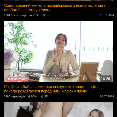
Схвильований вчитель познайомився з новою колегою і
виебал її в пілотку хером
15617 переглядів
71%
HD
11.07.2024
16:29
Російська баба зважилася спокусити хлопця в офісі і
почала роздягатися перед ним, чіпаючи пизду
3963 переглядів
93%
HD
10.07.2024