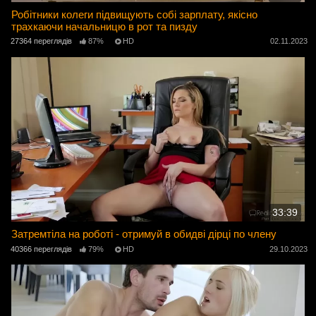
Робітники колеги підвищують собі зарплату, якісно
трахкаючи начальницю в рот та пизду
27364 переглядів
87%
HD
02.11.2023
33:39
Затремтіла на роботі - отримуй в обидві дірці по члену
40366 переглядів
79%
HD
29.10.2023