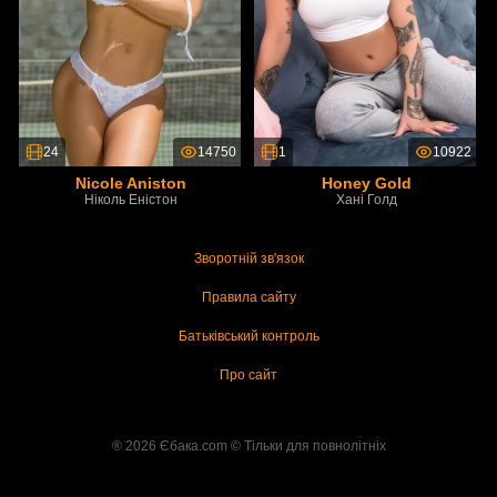
24
14750
1
10922
Nicole Aniston
Honey Gold
Ніколь Еністон
Хані Голд
Зворотній зв'язок
Правила сайту
Батьківський контроль
Про сайт
® 2026 Єбака.com ©️ Тільки для повнолітніх