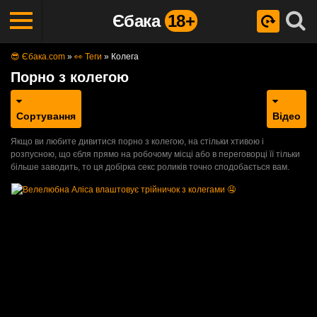
Єбака
18+
😎 Єбака.com
»
👀 Теги
»
Колега
Порно з колегою
Сортування
Відео
Якщо ви любите дивитися порно з колегою, на стільки хтивою і
розпусною, що єбля прямо на робочому місці або в переговорці її тільки
більше заводить, то ця добірка секс роликів точно сподобається вам.