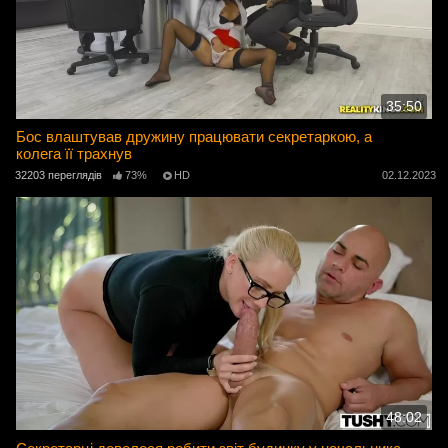
35:50
Бос влаштував дружину працювати секретаркою, а
колега її трахнув
32203 переглядів
73%
HD
02.12.2023
48:02