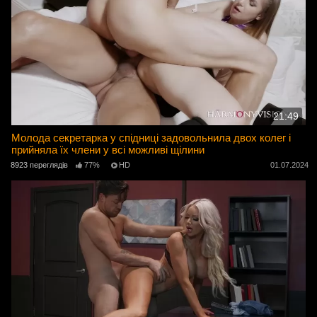
21:49
Молода секретарка у спідниці задовольнила двох колег і
прийняла їх члени у всі можливі щілини
8923 переглядів
77%
HD
01.07.2024