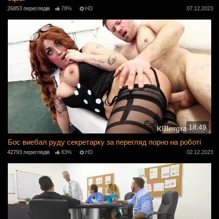
26853 переглядів
78%
HD
07.12.2023
18:49
Бос виебал руду секретарку за перегляд порно на роботі
42793 переглядів
83%
HD
02.12.2023