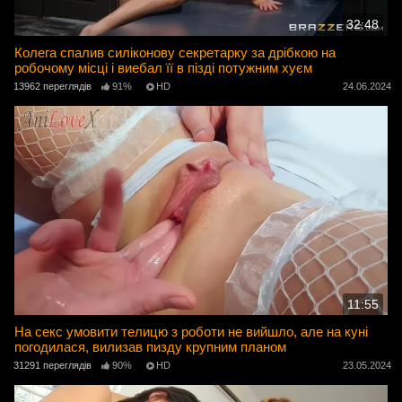
32:48
Колега спалив силіконову секретарку за дрібкою на
робочому місці і виебал її в пізді потужним хуєм
13962 переглядів
91%
HD
24.06.2024
11:55
На секс умовити телицю з роботи не вийшло, але на куні
погодилася, вилизав пизду крупним планом
31291 переглядів
90%
HD
23.05.2024