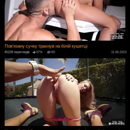
22:28
Пов'язану сучку трахнув на білій кушетці
45228 переглядів
87%
HD
11.06.2023
29:29