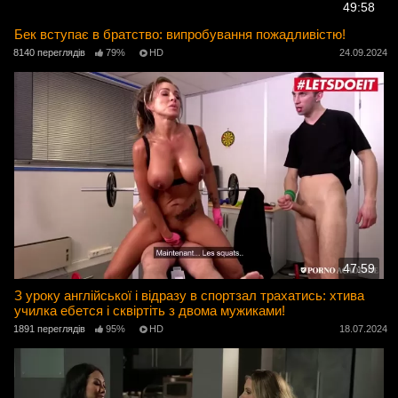
49:58
Бек вступає в братство: випробування пожадливістю!
8140 переглядів
79%
HD
24.09.2024
47:59
З уроку англійської і відразу в спортзал трахатись: хтива
училка ебется і сквіртіть з двома мужиками!
1891 переглядів
95%
HD
18.07.2024