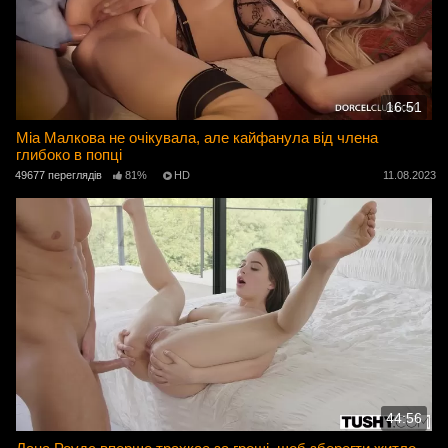
16:51
Міа Малкова не очікувала, але кайфанула від члена
глибоко в попці
49677 переглядів
81%
HD
11.08.2023
44:56