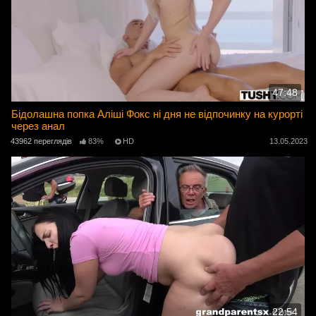
47:48
Бідолашна попка Аліші Фокс ні дня не відпочинку на курорті
через анал
43962 переглядів
83%
HD
13.05.2023
22:54