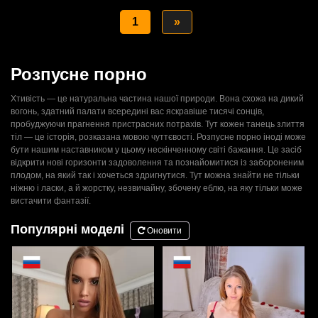
1
»
Розпусне порно
Хтивість — це натуральна частина нашої природи. Вона схожа на дикий
вогонь, здатний палати всередині вас яскравіше тисячі сонців,
пробуджуючи прагнення пристрасних потрахів. Тут кожен танець злиття
тіл — це історія, розказана мовою чуттєвості. Розпусне порно іноді може
бути нашим наставником у цьому нескінченному світі бажання. Це засіб
відкрити нові горизонти задоволення та познайомитися із забороненим
плодом, на який так і хочеться здригнутися. Тут можна знайти не тільки
ніжню і ласки, а й жорстку, незвичайну, збочену еблю, на яку тільки може
вистачити фантазії.
Популярні моделі
Оновити