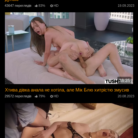
43647 переглядів
83%
HD
19.09.2023
38:25
Хтива дівка анала не хотіла, але Мік Блю хитрістю змусив
29572 переглядів
79%
HD
20.08.2023