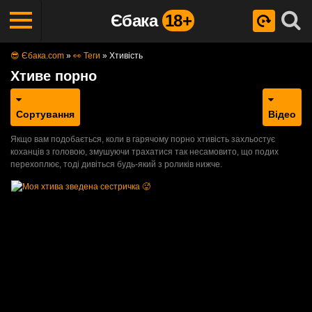
Єбака
18+
😎 Єбака.com
»
👀 Теги
»
Хтивість
Хтиве порно
Сортування
Відео
Якщо вам подобається, коли в гарячому порно хтивість захльостує
коханців з головою, змушуючи трахатися так несамовито, що подих
перехоплює, тоді дивіться будь-який з роликів нижче.