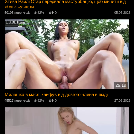
Хтива Райлі Стар перервала мастурбацію, щоб кінчити від
еблі з сусідом
50105 переглядів
82%
HD
05.06.2023
25:19
Милашка в маслі кайфує від довгого члена в пізді
45527 переглядів
82%
HD
27.05.2023