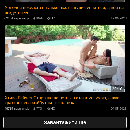
У людей похилого віку вже пісок з дупи сипнеться, а все на
пизду тягне
62404 переглядів
80%
HD
12.05.2023
29:16
Хтива Рейчел Старр ще не встигла стати мачухою, а вже
трахкає сина майбутнього чоловіка
46715 переглядів
77%
HD
04.05.2023
Завантажити ще