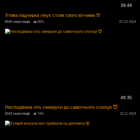
39:49
Хтива падчерка лікує стояк свого вітчима 🍑
9540 переглядів
88%
07.12.2024
49:35
Несподівана хіть свекрухи до самотнього хлопця 😈
2643 переглядів
74%
23.11.2024