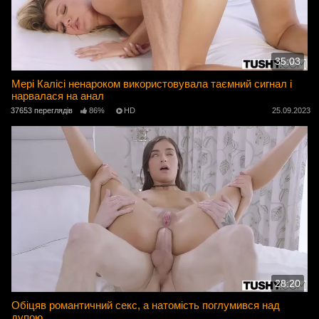
35:03
Мері Калісі ненароком використовувала таємний сигнал і
нарвалася на анал
37653 переглядів
86%
HD
25.09.2023
28:20
Обіцяв романтичний секс, а натомість поглумився над
дупою