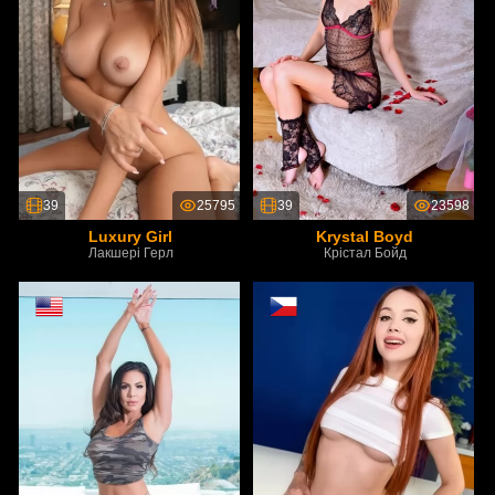
39
25795
39
23598
Luxury Girl
Krystal Boyd
Лакшері Герл
Крістал Бойд