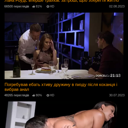
Лана Роудс вперше трахкає за гроші, щоб зберегти житло
66500 переглядів
81%
HD
02.08.2023
21:13
Погребував ебать хтиву дружину в пизду після коханця і
вибрав анал
48265 переглядів
80%
HD
30.07.2023