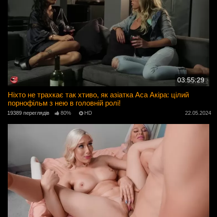
03:55:29
Ніхто не трахкає так хтиво, як азіатка Аса Акіра: цілий
порнофільм з нею в головній ролі!
19389 переглядів
80%
HD
22.05.2024