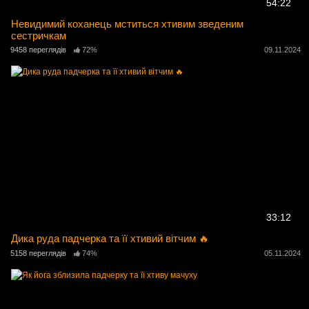
54:22
Невидимий коханець мститься хтивим зведеним
сестричкам
9458 переглядів
72%
09.11.2024
33:12
Дика руда падчерка та її хтивий вітчим 🔥
5158 переглядів
74%
05.11.2024