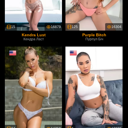
15
16879
125
16304
Kendra Lust
Purple Bitch
Кендра Ласт
Пурпул Біч