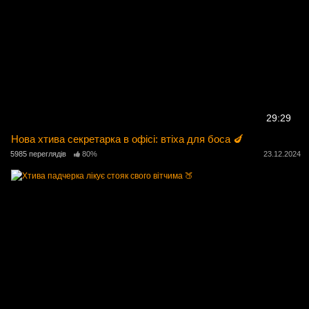
29:29
Нова хтива секретарка в офісі: втіха для боса 🍆
5985 переглядів
80%
23.12.2024