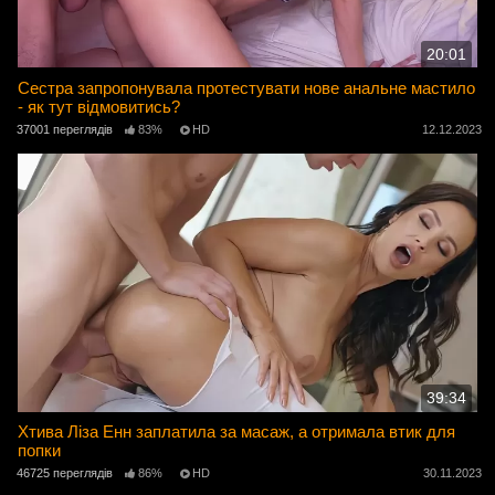
20:01
Сестра запропонувала протестувати нове анальне мастило
- як тут відмовитись?
37001 переглядів
83%
HD
12.12.2023
39:34
Хтива Ліза Енн заплатила за масаж, а отримала втик для
попки
46725 переглядів
86%
HD
30.11.2023