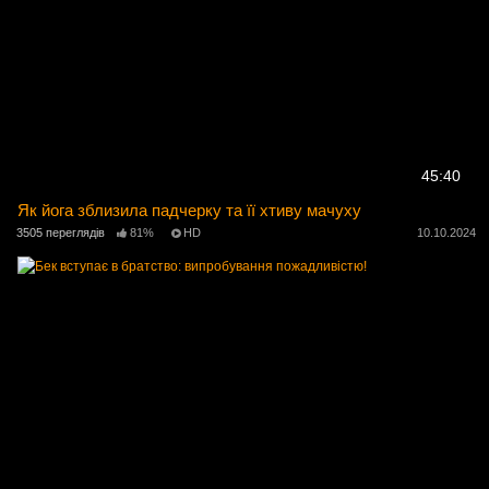
45:40
Як йога зблизила падчерку та її хтиву мачуху
3505 переглядів
81%
HD
10.10.2024