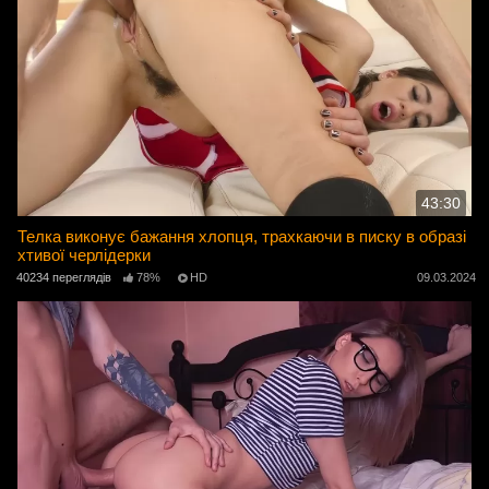
43:30
Телка виконує бажання хлопця, трахкаючи в писку в образі
хтивої черлідерки
40234 переглядів
78%
HD
09.03.2024