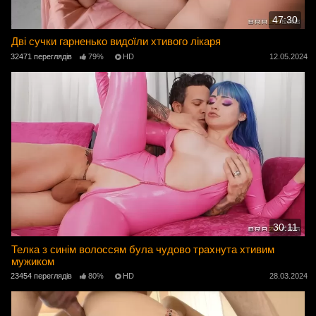
47:30
Дві сучки гарненько видоїли хтивого лікаря
32471 переглядів
79%
HD
12.05.2024
30:11
Телка з синім волоссям була чудово трахнута хтивим
мужиком
23454 переглядів
80%
HD
28.03.2024