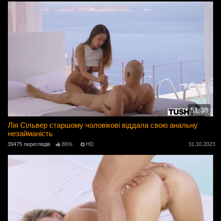
51:38
Лія Сільвер старшому чоловікові віддала свою анальну
незайманість
39475 переглядів
86%
HD
31.10.2023