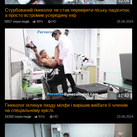
32:04
Стурбований гінеколог не став перевіряти піську пацієнтки,
а просто встромив усередину хер
5857 переглядів
88%
HD
26.06.2024
41:42
Гінеколог оглянув пизду мілфи і вирішив виїбати її членом
на спеціальному кріслі.
16350 переглядів
91%
HD
23.06.2024