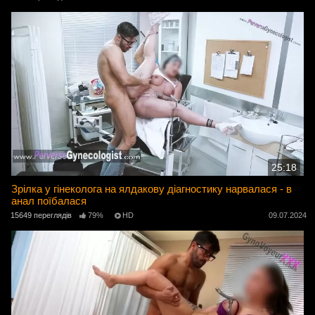
25:18
Зрілка у гінеколога на ялдакову діагностику нарвалася - в
анал поїбалася
15649 переглядів
79%
HD
09.07.2024