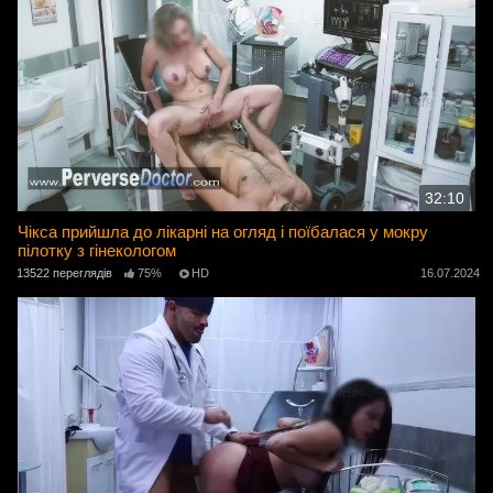
32:10
Чікса прийшла до лікарні на огляд і поїбалася у мокру
пілотку з гінекологом
13522 переглядів
75%
HD
16.07.2024