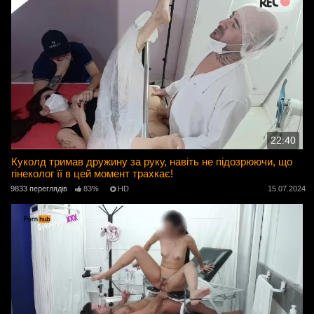
22:40
Куколд тримав дружину за руку, навіть не підозрюючи, що
гінеколог її в цей момент трахкає!
9833 переглядів
83%
HD
15.07.2024