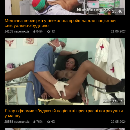
35:46
Медична перевірка у гінеколога пройшла для пацієнтки
сексуально-збудливо
14135 переглядів
84%
HD
21.06.2024
23:12
Лікар оформив збудженій пацієнтці пристрасні потрахушки
у манду
20558 переглядів
76%
HD
29.05.2024