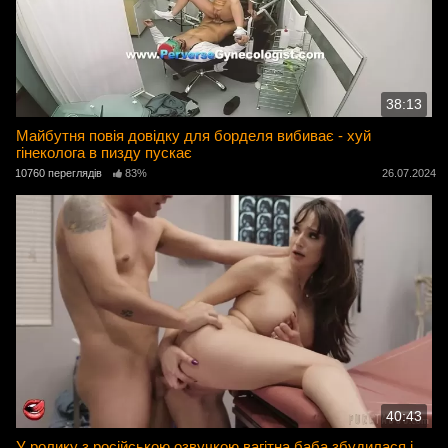
38:13
Майбутня повія довідку для борделя вибиває - хуй
гінеколога в пизду пускає
10760 переглядів
83%
26.07.2024
40:43
У ролику з російською озвучкою вагітна баба збудилася і