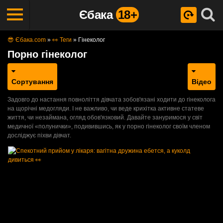
Єбака
18+
😎 Єбака.com
»
👀 Теги
»
Гінеколог
Порно гінеколог
Сортування
Відео
Задовго до настання повноліття дівчата зобов'язані ходити до гінеколога
на щорічні медогляди. І не важливо, чи веде крихітка активне статеве
життя, чи незаймана, огляд обов'язковий. Давайте зануримося у світ
медичної «полунички», подивившись, як у порно гінеколог своїм членом
досліджує піхви дівчат.