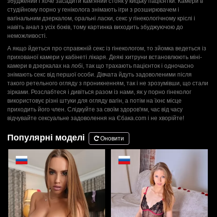
збуджений і хоче засадити кам'яний стояк у кицьку пацієнтки. Камери в
студійному порно у геніколога знімають ігри з розширювачем і
вагінальним дзеркалом, оральні ласки, секс у гінекологічному кріслі і
навіть анал з усіх боків, тому картинка виходить збуджуючою до
неможливості.
А якщо йдеться про справжній секс із гінекологом, то зйомка ведеться із
прихованої камери у кабінеті лікаря. Деякі хитруни встановлюють міні-
камери в дзеркалах на лобі, так що трахають пацієнток і одночасно
знімають секс від першої особи. Дівчата йдуть задоволеними після
такого ретельного огляду з проникненням, так і не зрозумівши, що стали
зірками. Розслабтеся і дивіться разом із нами, як у порно гінеколог
використовує різні штуки для огляду вагін, а потім на їхнє місце
приходить його член. Слідкуйте за своїм здоров'ям, час від часу
відчувайте сексуальне задоволення на Єбака.com і не хворійте!
Популярні моделі
Оновити