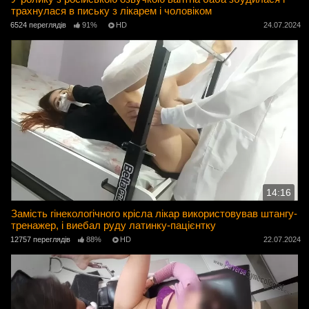
трахнулася в письку з лікарем і чоловіком
6524 переглядів
91%
HD
24.07.2024
14:16
Замість гінекологічного крісла лікар використовував штангу-
тренажер, і виебал руду латинку-пацієнтку
12757 переглядів
88%
HD
22.07.2024