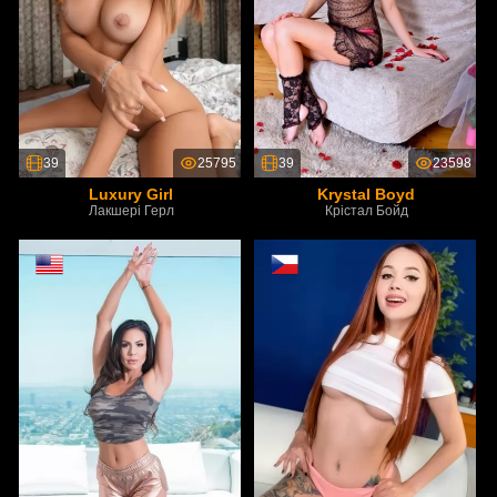
39
25795
39
23598
Luxury Girl
Krystal Boyd
Лакшері Герл
Крістал Бойд