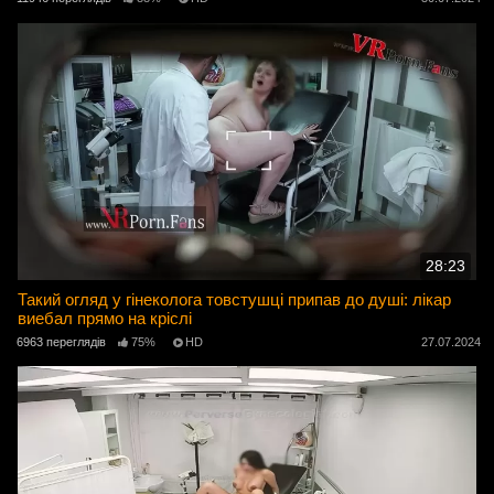
28:23
Такий огляд у гінеколога товстушці припав до душі: лікар
виебал прямо на кріслі
6963 переглядів
75%
HD
27.07.2024