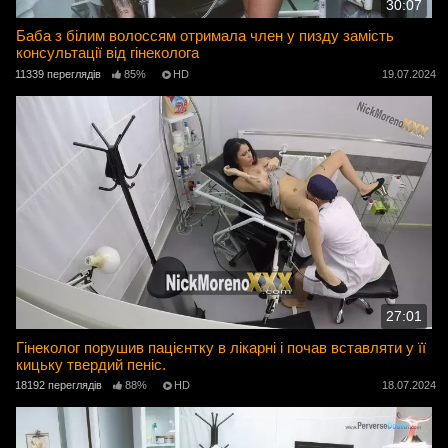
30:07
Баба з білим волоссям отримала член у пизду замість
консультації від гінеколога
11339 переглядів
85%
HD
19.07.2024
27:01
Гінеколог порушив пацієнтку в лікарні і почав вставляти у її
кицьку твердий пеніс.
18192 переглядів
88%
HD
18.07.2024