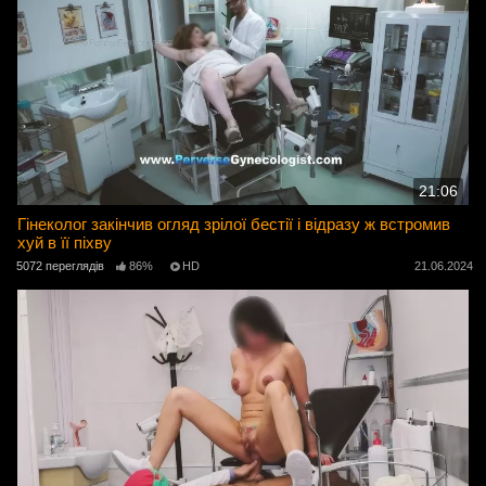
21:06
Гінеколог закінчив огляд зрілої бестії і відразу ж встромив
хуй в її піхву
5072 переглядів
86%
HD
21.06.2024