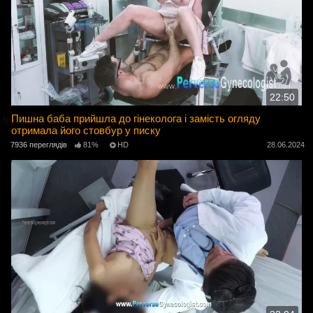
22:50
Пишна баба прийшла до гінеколога і замість огляду
отримала його стовбур у писку
7936 переглядів
81%
HD
28.06.2024