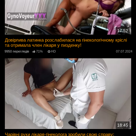
17:52
Довірлива латинка розслабилася на гінекологічному кріслі
та отримала член лікаря у пизденку!
9950 переглядів
71%
HD
07.07.2024
18:45
Чарівні руки лікаря-гінеколога зробили свою справу: