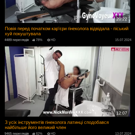
20:22
Повія перед початком кар'єри гінеколога відвідала - піський
хуй покуштувала
4489 переглядів
78%
HD
15.07.2024
12:07
З усіх інструментів гінеколога латинці сподобався
найбільше його великий член
9465 переглядів
82%
HD
13.07.2024