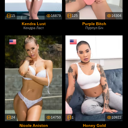
15
16879
125
16304
Kendra Lust
Purple Bitch
Кендра Ласт
Пурпул Біч
24
14750
1
10922
Nicole Aniston
Honey Gold