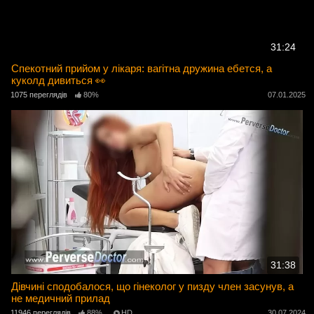
31:24
Спекотний прийом у лікаря: вагітна дружина ебется, а
куколд дивиться 👀
1075 переглядів
80%
07.01.2025
31:38
Дівчині сподобалося, що гінеколог у пизду член засунув, а
не медичний прилад
11946 переглядів
88%
HD
30.07.2024