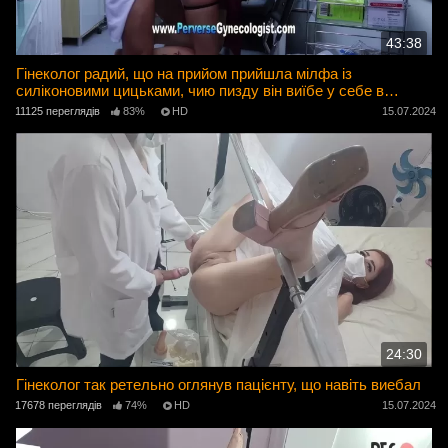
43:38
Гінеколог радий, що на прийом прийшла мілфа із
силіконовими цицьками, чию пизду він виїбе у себе в
кабінеті
11125 переглядів
83%
HD
15.07.2024
24:30
Гінеколог так ретельно оглянув пацієнту, що навіть виебал
17678 переглядів
74%
HD
15.07.2024