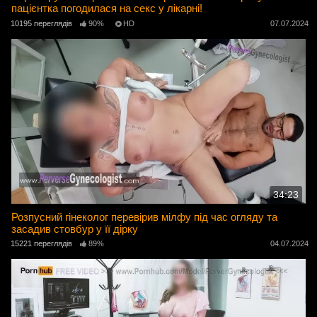
пацієнтка погодилася на секс у лікарні!
10195 переглядів
90%
HD
07.07.2024
34:23
Розпусний гінеколог перевірив мілфу під час огляду та
засадив стовбур у її дірку
15221 переглядів
89%
04.07.2024