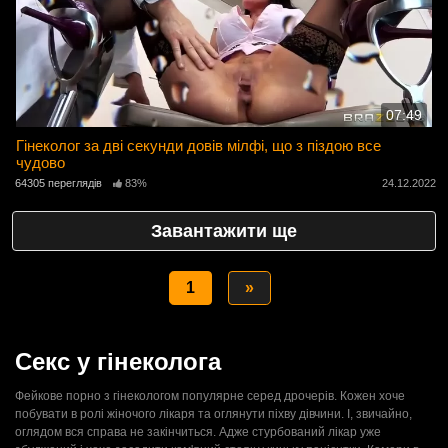
07:49
Гінеколог за дві секунди довів мілфі, що з піздою все
чудово
64305 переглядів
83%
24.12.2022
Завантажити ще
1
»
Секс у гінеколога
Фейкове порно з гінекологом популярне серед дрочерів. Кожен хоче
побувати в ролі жіночого лікаря та оглянути піхву дівчини. І, звичайно,
оглядом вся справа не закінчиться. Адже стурбований лікар уже