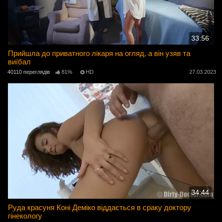
33:56
Прийшла до приватного лікаря на огляд, а він узяв та
виїбал
40110 переглядів
81%
HD
27.03.2023
34:44
Руда красуня Коні Деміко віддається в сраку доктору
гінекологу