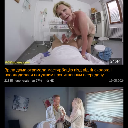
24:44
Зріла дама отримала мастурбацію пізд від гінеколога і
насолодилася потужним проникненням всередину
21835 переглядів
77%
HD
19.05.2024