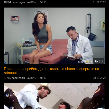
48504 переглядів
81%
HD
01.02.2023
35:10
Прийшла на прийом до гінеколога, а пішла зі спермою на
обличчі
37755 переглядів
81%
HD
08.01.2023