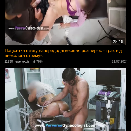
28:19
Пацієнтка пизду напередодні весілля розширює - трах від
гінеколога отримує
11230 переглядів
79%
21.07.2024