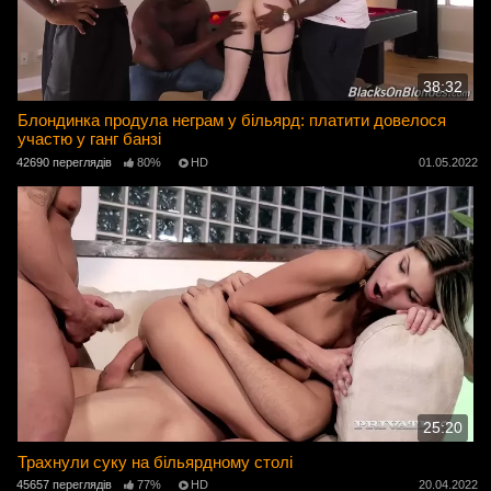
38:32
Блондинка продула неграм у більярд: платити довелося
участю у ганг банзі
42690 переглядів
80%
HD
01.05.2022
25:20
Трахнули суку на більярдному столі
45657 переглядів
77%
HD
20.04.2022