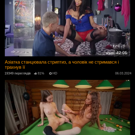
42:05
Азіатка станцювала стриптиз, а чоловік не стримався і
трахнув її
19349 переглядів
81%
HD
06.03.2024