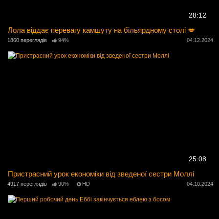
28:12
Лола віддає перевагу камшуту на більярдному столі 💋
1860 переглядів
94%
04.12.2024
25:08
Пристрасний урок економіки від зведеної сестри Моллі
4917 переглядів
90%
HD
04.10.2024