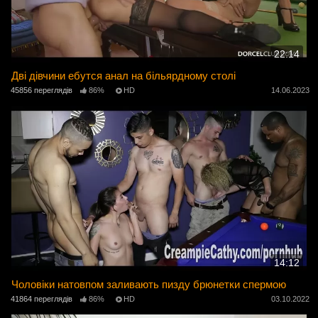
22:14
Дві дівчини ебутся анал на більярдному столі
45856 переглядів
86%
HD
14.06.2023
14:12
Чоловіки натовпом заливають пизду брюнетки спермою
41864 переглядів
86%
HD
03.10.2022