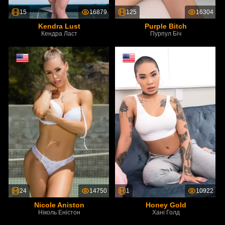
15
16879
125
16304
Kendra Lust
Purple Bitch
Кендра Ласт
Пурпул Біч
24
14750
1
10922
Nicole Aniston
Honey Gold
Ніколь Еністон
Хані Голд