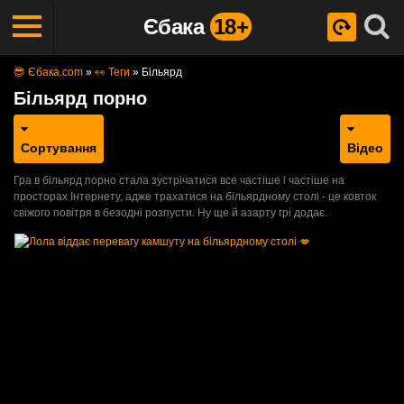
Єбака
18+
😎 Єбака.com
»
👀 Теги
»
Більярд
Більярд порно
Сортування
Відео
Гра в більярд порно стала зустрічатися все частіше і частіше на
просторах Інтернету, адже трахатися на більярдному столі - це ковток
свіжого повітря в безодні розпусти. Ну ще й азарту грі додає.