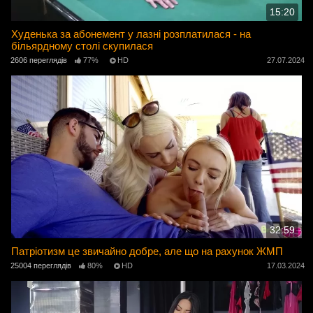
15:20
Худенька за абонемент у лазні розплатилася - на
більярдному столі скупилася
2606 переглядів
77%
HD
27.07.2024
32:59
Патріотизм це звичайно добре, але що на рахунок ЖМП
25004 переглядів
80%
HD
17.03.2024