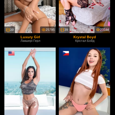
39
25795
39
23598
Luxury Girl
Krystal Boyd
Лакшері Герл
Крістал Бойд