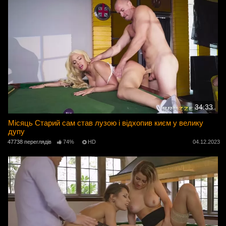
34:33
Місяць Старий сам став лузою і відхопив києм у велику
дупу
47738 переглядів
74%
HD
04.12.2023