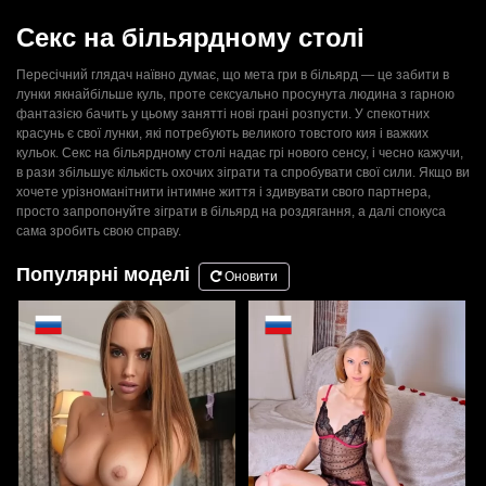
Секс на більярдному столі
Пересічний глядач наївно думає, що мета гри в більярд — це забити в
лунки якнайбільше куль, проте сексуально просунута людина з гарною
фантазією бачить у цьому занятті нові грані розпусти. У спекотних
красунь є свої лунки, які потребують великого товстого кия і важких
кульок. Секс на більярдному столі надає грі нового сенсу, і чесно кажучи,
в рази збільшує кількість охочих зіграти та спробувати свої сили. Якщо ви
хочете урізноманітнити інтимне життя і здивувати свого партнера,
просто запропонуйте зіграти в більярд на роздягання, а далі спокуса
сама зробить свою справу.
Популярні моделі
Оновити