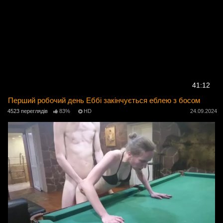
41:12
Перший робочий день Еббі закінчується еблею з босом
4523 переглядів
83%
HD
24.09.2024