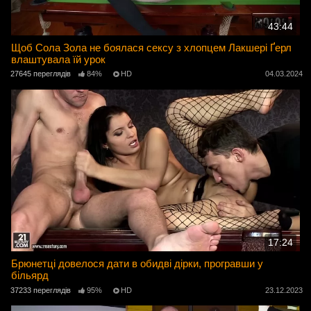
43:44
Щоб Сола Зола не боялася сексу з хлопцем Лакшері Ґерл
влаштувала їй урок
27645 переглядів
84%
HD
04.03.2024
17:24
Брюнетці довелося дати в обидві дірки, програвши у
більярд
37233 переглядів
95%
HD
23.12.2023