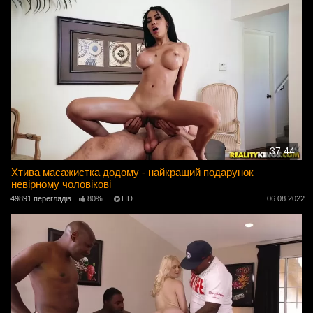
37:44
Хтива масажистка додому - найкращий подарунок
невірному чоловікові
49891 переглядів
80%
HD
06.08.2022