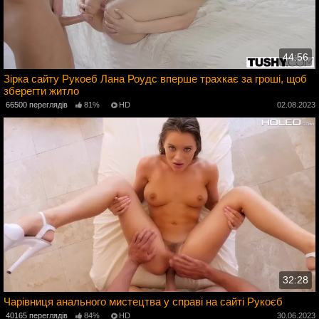
44:56
Зірка сайту Рукоеб Лана Роудс вперше трахкає за гроші, щоб
зберегти житло
3
66500 переглядів
81%
HD
02.08.2023
32:28
Чарівниця анального мистецтва у справі на сайті Рукоєб
40165 переглядів
84%
HD
30.06.2023