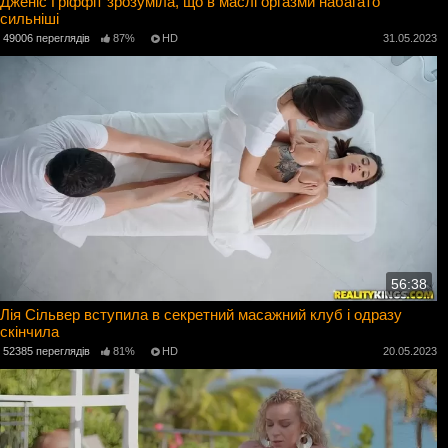
Дженіс Гріффіт зрозуміла, що в маслі оргазми набагато
сильніші
49006 переглядів
87%
HD
31.05.2023
56:38
Лія Сільвер вступила в секретний масажний клуб і одразу
скінчила
52385 переглядів
81%
HD
20.05.2023