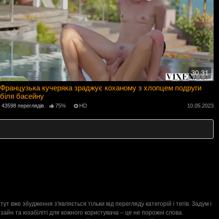
30:31
Французька кучеряка зраджує коханому з хлопцем подруги
біля басейну
43598 переглядів
75%
HD
10.05.2023
ут вже збудження з'являється тільки від перегляду категорій і тегів. Задум і
айн та юзабіліті для кожного користувача – це не порожні слова.