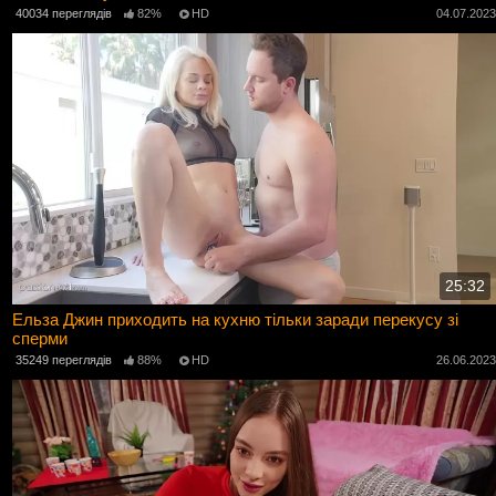
40034 переглядів
82%
HD
04.07.202
25:32
Ельза Джин приходить на кухню тільки заради перекусу зі
сперми
35249 переглядів
88%
HD
26.06.202