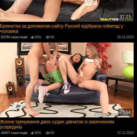
37:27
Брюнетка за допомогою сайту Рукоеб відібрала геймпад у
чоловіка
50784 переглядів
83%
HD
20.12.2023
37:54
Жопне тренування двох худих дівчаток із закінченням
усередину
46907 переглядів
80%
HD
07.11.2023