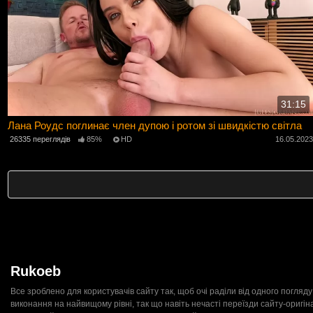
31:15
Лана Роудс поглинає член дупою і ротом зі швидкістю світла
26335 переглядів
85%
HD
16.05.202
Rukoeb
Все зроблено для користувачів сайту так, щоб очі раділи від одного погляду 
виконання на найвищому рівні, так що навіть нечасті переїзди сайту-оригі