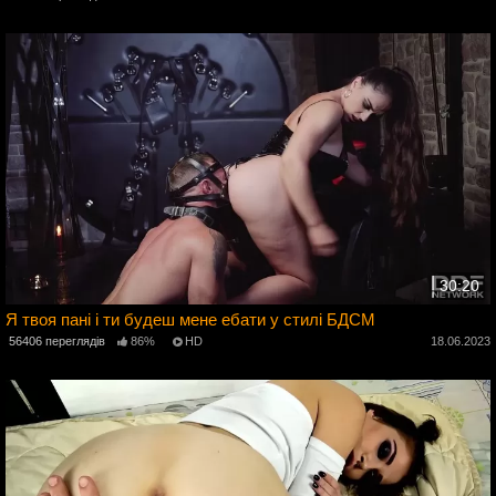
3
30:20
Я твоя пані і ти будеш мене ебати у стилі БДСМ
56406 переглядів
86%
HD
18.06.2023
3