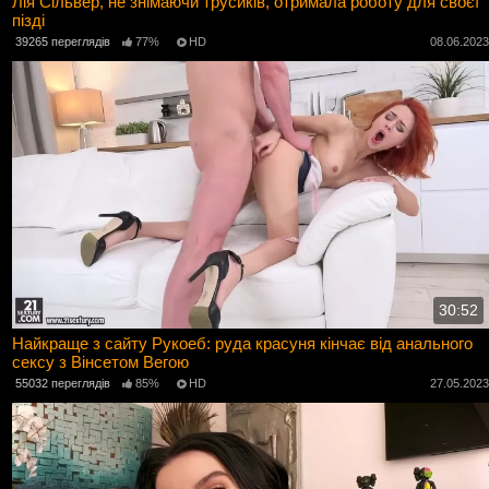
Лія Сільвер, не знімаючи трусиків, отримала роботу для своєї
пізді
39265 переглядів
77%
HD
08.06.202
30:52
Найкраще з сайту Рукоеб: руда красуня кінчає від анального
сексу з Вінсетом Вегою
55032 переглядів
85%
HD
27.05.202