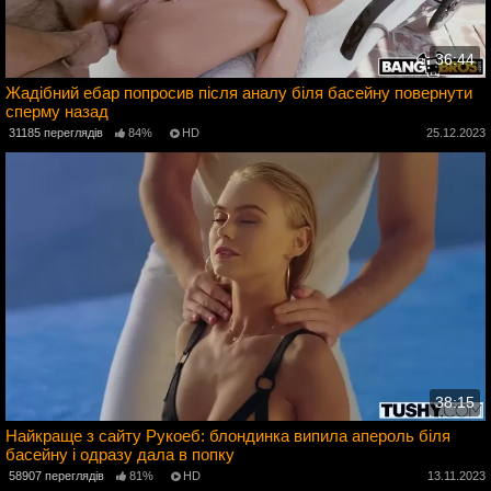
36:44
Жадібний ебар попросив після аналу біля басейну повернути
сперму назад
3
31185 переглядів
84%
HD
25.12.2023
38:15
Найкраще з сайту Рукоеб: блондинка випила апероль біля
басейну і одразу дала в попку
3
58907 переглядів
81%
HD
13.11.2023