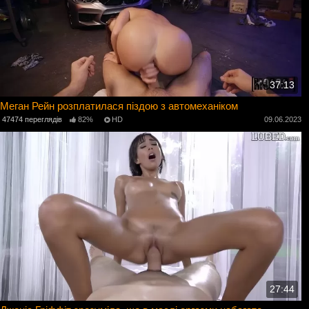
37:13
Меган Рейн розплатилася піздою з автомеханіком
47474 переглядів
82%
HD
09.06.2023
27:44