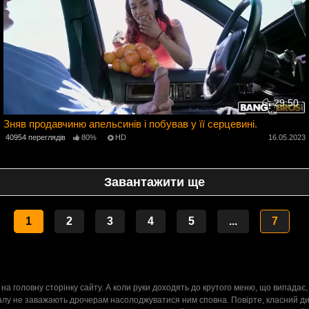
29:50
Зняв продавчиню апельсинів і побував у її серцевині.
3
40954 переглядів
80%
HD
16.05.2023
Завантажити ще
1
2
3
4
5
...
7
на головну сторінку сайту. А коли руки доходять до крутого меню, що випадає, т
налу не заважають дрочерам насолоджуватися ним сповна. Повірте, класний диз