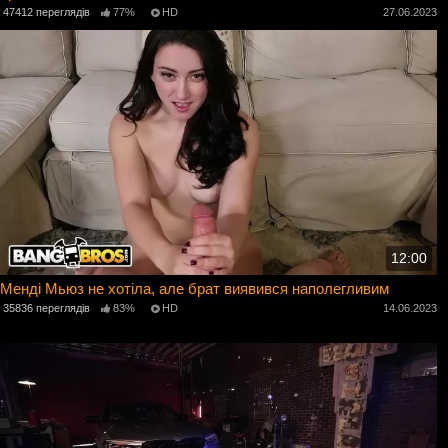
47412 переглядів
77%
HD
27.06.2023
12:00
Менді Мьюз не хотіла, але брат виявився наполегливим
35836 переглядів
83%
HD
14.06.2023