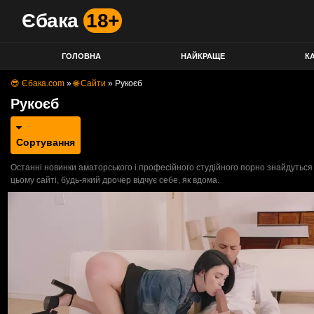
Єбака
18+
ГОЛОВНА
НАЙКРАЩЕ
КА
😎 Єбака.com
»
🌐 Сайти
»
Рукоєб
Рукоєб
Сортування
Останні новинки аматорського і професійного студійного порно знайдуться
цьому сайті, будь-який дрочер відчує себе, як вдома.