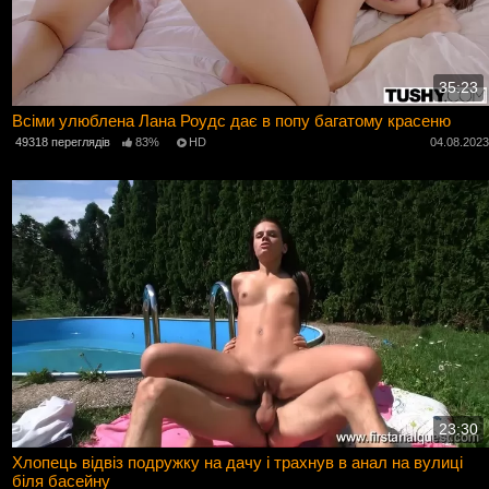
35:23
Всіми улюблена Лана Роудс дає в попу багатому красеню
49318 переглядів
83%
HD
04.08.202
23:30
Хлопець відвіз подружку на дачу і трахнув в анал на вулиці
біля басейну