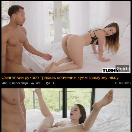
29:51
Смаглявий рукоєб трахкає копченим хуєм гламурну чіксу
3
46183 переглядів
84%
HD
15.09.2023