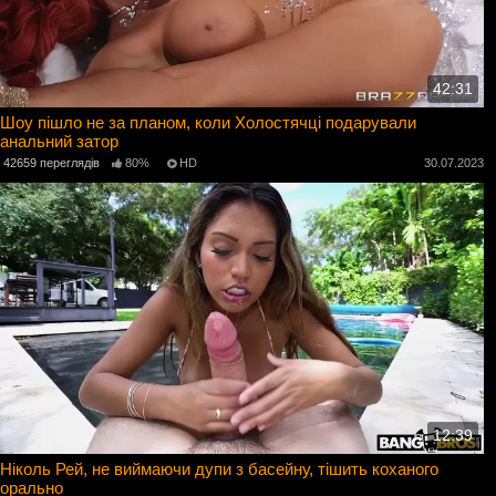
42:31
Шоу пішло не за планом, коли Холостячці подарували
анальний затор
42659 переглядів
80%
HD
30.07.2023
12:39
Ніколь Рей, не виймаючи дупи з басейну, тішить коханого
орально