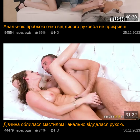
40:30
Анальною пробкою очко від лисого рукоєба не прикриєш
54554 переглядів
86%
HD
25.12.202
31:22
Дівчина облилася мастилом і анально віддалася рукою.
44479 переглядів
74%
HD
30.11.202