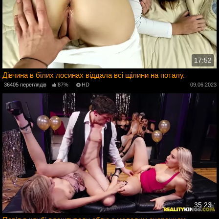
17:52
Дівчина в білих лосинах віддала всі щілини на поталу.
3
36405 переглядів
87%
HD
09.06.2023
35:23