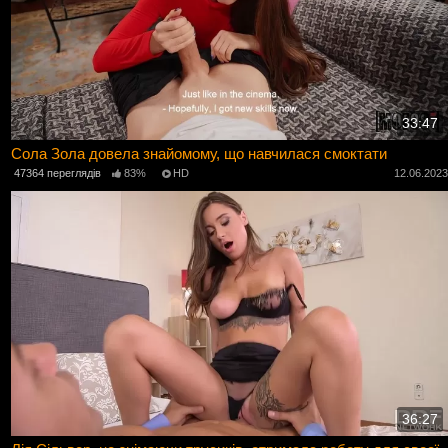
33:47
Сола Зола довела знайомому, що навчилася смоктати
47364 переглядів
83%
HD
12.06.202
36:27