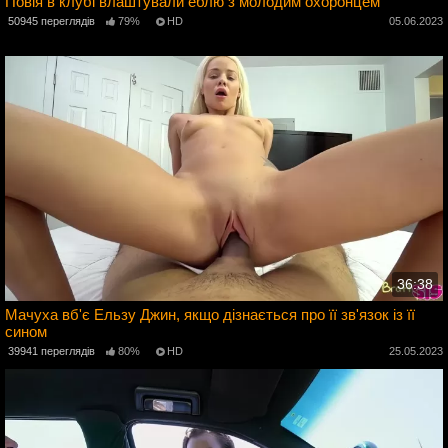
Повія в клубі влаштували еблю з молодим охоронцем
50945 переглядів
79%
HD
05.06.2023
3
36:38
Мачуха вб'є Ельзу Джин, якщо дізнається про її зв'язок із її
сином
3
39941 переглядів
80%
HD
25.05.2023