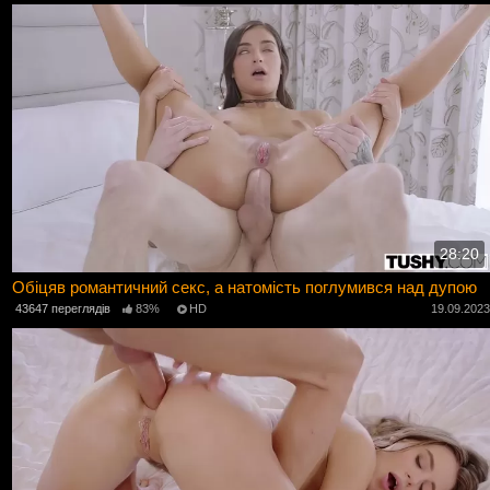
28:20
Обіцяв романтичний секс, а натомість поглумився над дупою
43647 переглядів
83%
HD
19.09.202