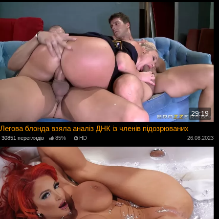
29:19
Легова блонда взяла аналіз ДНК із членів підозрюваних
30851 переглядів
85%
HD
26.08.2023