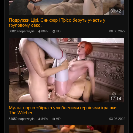
30:42
Подружки Цірі, Єнніфер і Трісс беруть участь у
груповому сексі.
38820 переглядів
80%
HD
08.06.2022
17:14
Мульт порно збірка з улюбленими героїнями іграшки
The Witcher
34052 переглядів
84%
HD
03.06.2022