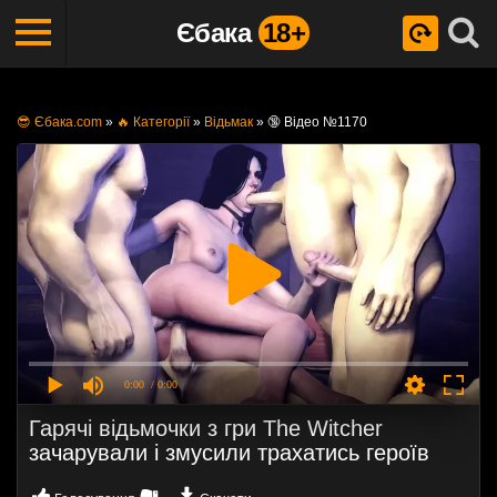
Єбака
18+
😎 Єбака.com
»
🔥 Категорії
»
Відьмак
»
🔞 Відео №1170
0:00
/ 0:00
Гарячі відьмочки з гри The Witcher
зачарували і змусили трахатись героїв