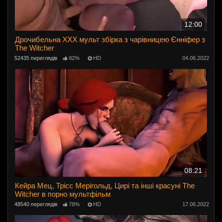
12:00
Дрочибельна ХХХ мульт збірка з чарівницею Єнніфер з
The Witcher
52435 переглядів
82%
HD
04.06.2022
08:21
Кейра Мец, Трісс Мерігольд, Цирі та інші красуні The
Witcher в порно мультфільм
48540 переглядів
78%
HD
17.06.2022