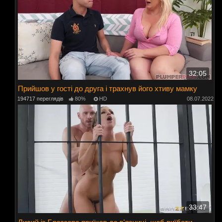
32:05
Прийшов у гості до друга і трахнув його хтиву мамку
194717 переглядів
80%
HD
08.07.2022
33:47