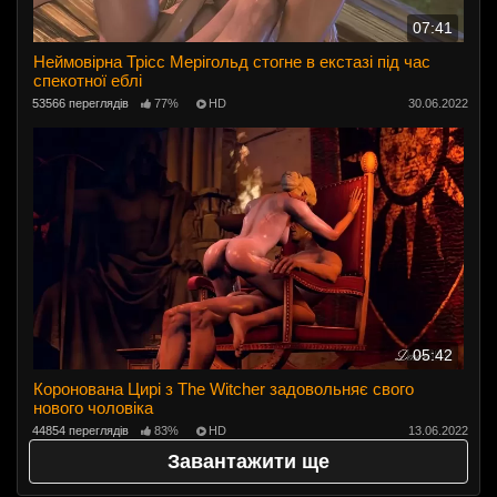
07:41
Неймовірна Трісс Мерігольд стогне в екстазі під час
спекотної еблі
53566 переглядів
77%
HD
30.06.2022
05:42
Коронована Цирі з The Witcher задовольняє свого
нового чоловіка
44854 переглядів
83%
HD
13.06.2022
Завантажити ще