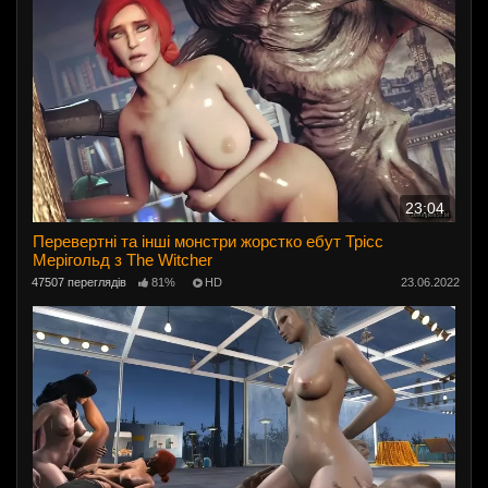
23:04
Перевертні та інші монстри жорстко ебут Трісс
Мерігольд з The Witcher
47507 переглядів
81%
HD
23.06.2022