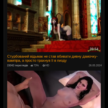
39:54
Стурбований відьмак не став вбивати дивну дамочку-
вампіра, а просто трахнув її в пизду
15042 переглядів
73%
HD
26.05.2024