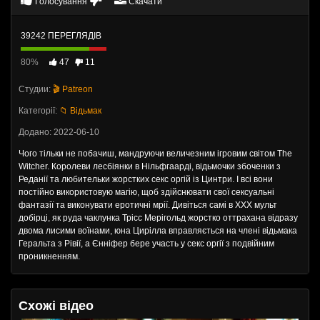
Голосування
Скачати
39242 ПЕРЕГЛЯДІВ
80%
47
11
Студии:
🎬 Patreon
Категорії:
📁 Відьмак
Додано: 2022-06-10
Чого тільки не побачиш, мандруючи величезним ігровим світом The
Witcher. Королеви лесбіянки в Нільфгаарді, відьмочки збоченки з
Реданії та любительки жорстких секс оргій із Цинтри. І всі вони
постійно використовую магію, щоб здійснювати свої сексуальні
фантазії та виконувати еротичні мрії. Дивіться самі в ХХХ мульт
добірці, як руда чаклунка Трісс Мерігольд жорстко оттрахана відразу
двома лисими воїнами, юна Цирілла вправляється на члені відьмака
Геральта з Рівії, а Єнніфер бере участь у секс оргії з подвійним
проникненням.
Схожі відео