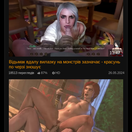
13:47
Відьмак вдалу вилазку на монстрів зазначає - красунь
по черзі зношує
18513 переглядів
87%
HD
26.05.2024