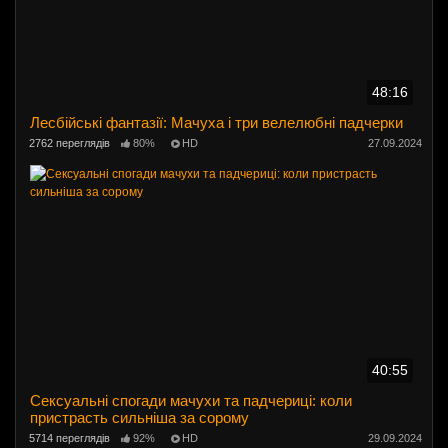
48:16
Лесбійські фантазії: Мачуха і три велелюбні падчерки
2762 переглядів
80%
HD
27.09.2024
40:55
Сексуальні спогади мачухи та падчериці: коли
пристрасть сильніша за сорому
5714 переглядів
92%
HD
29.09.2024