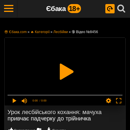
Єбака
18+
😎 Єбака.com
»
🔥 Категорії
»
Лесбійки
»
🔞 Відео №8456
0:00
/ 0:00
Урок лесбійського кохання: мачуха
привчає падчерку до трійничка