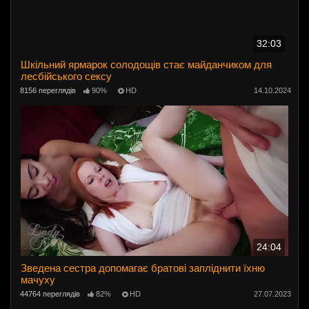
32:03
Шкільний ярмарок солодощів стає майданчиком для
лесбійського сексу
8156 переглядів
90%
HD
14.10.2024
24:04
Зведена сестра допомагає братові запліднити їхню
мачуху
44764 переглядів
82%
HD
27.07.2023