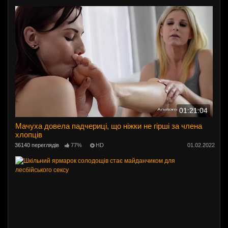
01:21:04
Мачуха довела падчериці, що ніжки не гірші за члена
хлопців
36140 переглядів
77%
HD
01.02.2022