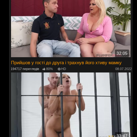
32:05
Прийшов у гості до друга і трахнув його хтиву мамку
194717 переглядів
80%
HD
08.07.2022
33:47