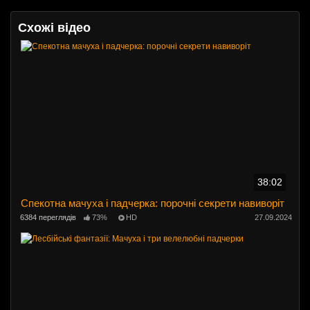
Схожі відео
38:02
Спекотна мачуха і падчерка: порочні секрети навиворіт
6384 переглядів
73%
HD
27.09.2024