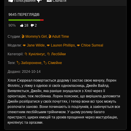
Голосування
Скачати
9645 ПЕРЕГЛЯДІВ
90%
18
2
Студии:
🎬 Mommy's Girl
,
🎬 Adult Time
Модели:
💋 Jane Wilde
,
💋 Lauren Phillips
,
💋 Chloe Surreal
Категорії:
📁 Кунілінгус
,
📁 Лесбійки
Теги:
🏷️ Заборонене
,
🏷️ Сімейне
Додано: 2024-10-14
Хлоя Сюрреал повертається додому і застає свою мачуху, Лорен
Філліпс, у ліжку з однією зі своїх однокласниць, Джейн Вайлд.
Виявляється, Джейн, яка раніше знущалася з Хлої через її
орієнтацію, теж лесбіянка. Лорен пояснює, що вирішила допомогти
Джейн розібратися у своїх почуттях, і тепер вони всі троє можуть
розпочати заново. Вони починають із поцілунків, а закінчується все
спекотним лесбійським трійничком. У цьому ролику багато
пристрасті, щирих емоцій та уроків прощення через мастурбацію,
кунілінгус та оргазми.