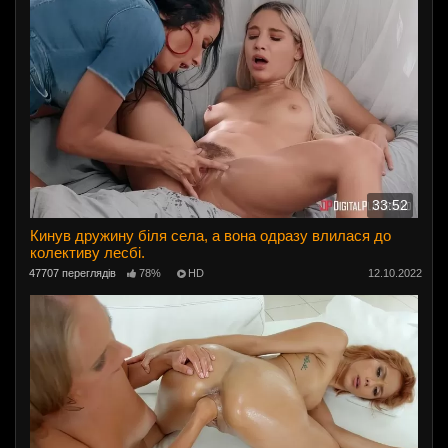
33:52
Кинув дружину біля села, а вона одразу влилася до
колективу лесбі.
47707 переглядів
78%
HD
12.10.2022