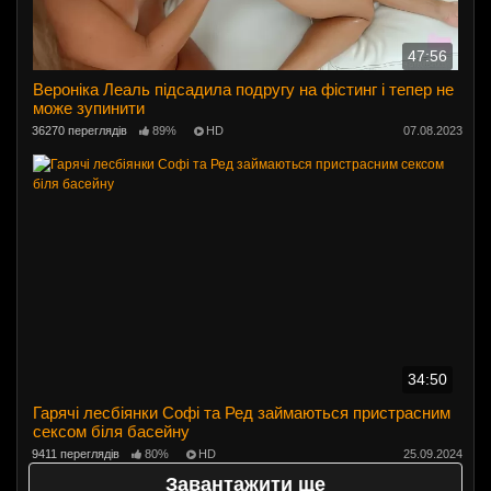
47:56
Вероніка Леаль підсадила подругу на фістинг і тепер не
може зупинити
36270 переглядів
89%
HD
07.08.2023
34:50
Гарячі лесбіянки Софі та Ред займаються пристрасним
сексом біля басейну
9411 переглядів
80%
HD
25.09.2024
Завантажити ще