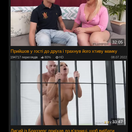
32:05
Прийшов у гості до друга і трахнув його хтиву мамку
194717 переглядів
80%
HD
08.07.2022
33:47
Лисий із Браззерс приїхав до в'язниці, щоб виїбати