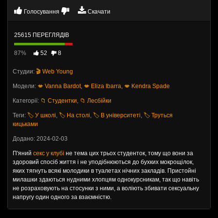
Голосування
Скачати
25615 ПЕРЕГЛЯДІВ
87%
52
8
Студии:
🎬 Web Young
Модели:
💋 Vanna Bardot
,
💋 Eliza Ibarra
,
💋 Kendra Spade
Категорії:
📁 Студентки
,
📁 Лесбійки
Теги:
🏷️ У школі
,
🏷️ На столі
,
🏷️ В університеті
,
🏷️ Труться
кицьками
Додано: 2024-02-03
П'яний
секс у клубі
не тема цих трьох студенток, тому що вони за
здоровий спосіб життя і не уподібнюються до бухких мокрощілок,
яких тягнуть всякі молодики в туалетах нічних закладів. Пристойні
милашки здаються нудними хлопцям однокурсникам, так що навіть
не розраховують на стосунки з ними, а воліють збивати сексуальну
напругу один одного за взаємністю.