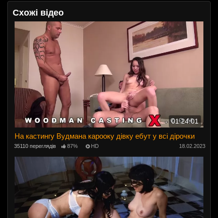
Схожі відео
01:24:01
На кастингу Вудмана карооку дівку ебут у всі дірочки
35110 переглядів
87%
HD
18.02.2023