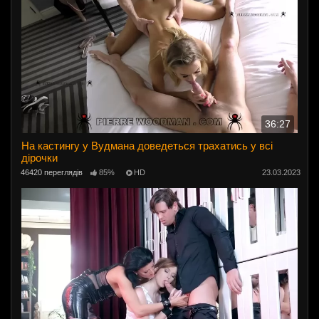
36:27
На кастингу у Вудмана доведеться трахатись у всі
дірочки
46420 переглядів
85%
HD
23.03.2023