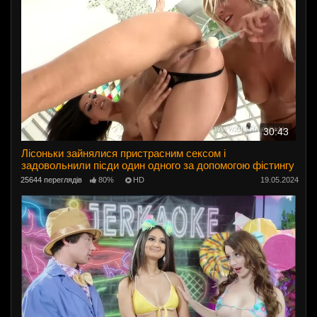
30:43
Лісоньки зайнялися пристрасним сексом і
задовольнили пісди один одного за допомогою фістингу
25644 переглядів
80%
HD
19.05.2024