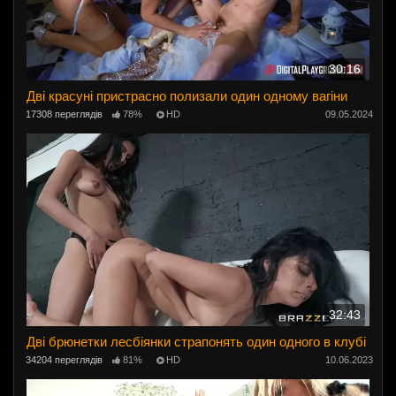
30:16
Дві красуні пристрасно полизали один одному вагіни
17308 переглядів
78%
HD
09.05.2024
32:43
Дві брюнетки лесбіянки страпонять один одного в клубі
34204 переглядів
81%
HD
10.06.2023