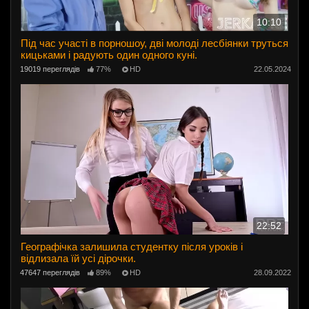
10:10
Під час участі в порношоу, дві молоді лесбіянки труться
кицьками і радують один одного куні.
19019 переглядів
77%
HD
22.05.2024
22:52
Географічка залишила студентку після уроків і
відлизала їй усі дірочки.
47647 переглядів
89%
HD
28.09.2022