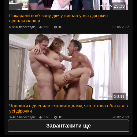
29:39
Покарали пов'язану дівчу виїбав у всі дірочки і
відшльопавши
40790 переглядів
89%
HD
02.05.2022
38:11
Чоловіки підчепили соковиту даму, яка готова ебаться в
усі дірочки
37407 переглядів
85%
HD
28.02.2023
Завантажити ще