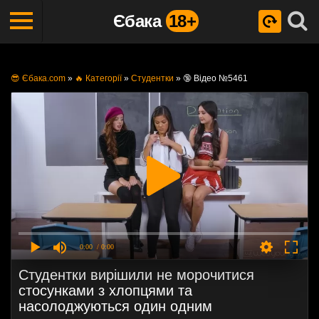
Єбака
18+
😎 Єбака.com
»
🔥 Категорії
»
Студентки
»
🔞 Відео №5461
0:00
/ 0:00
Студентки вирішили не морочитися
стосунками з хлопцями та
насолоджуються один одним