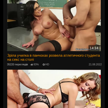
14:14
Зріла училка в панчохах розвела атлетичного студента
на секс на столі
35220 переглядів
83%
HD
21.08.2022