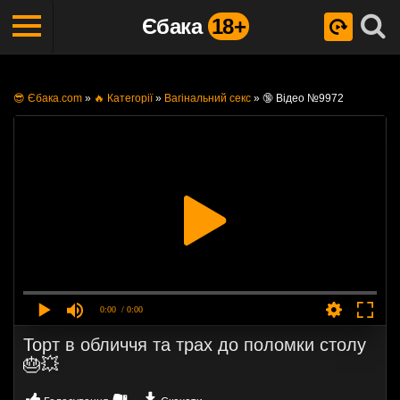
Єбака
18+
😎 Єбака.com
»
🔥 Категорії
»
Вагінальний секс
»
🔞 Відео №9972
0:00
/ 0:00
Торт в обличчя та трах до поломки столу
🎂💥