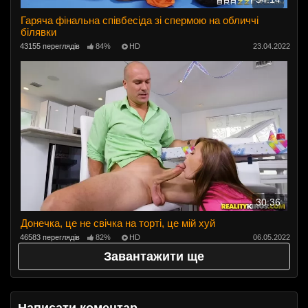
Гаряча фінальна співбесіда зі спермою на обличчі
білявки
43155 переглядів
84%
HD
23.04.2022
30:36
Донечка, це не свічка на торті, це мій хуй
46583 переглядів
82%
HD
06.05.2022
Завантажити ще
Написати коментар