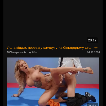
28:12
Лола віддає перевагу камшуту на більярдному столі 💋
1860 переглядів
94%
04.12.2024
34:14