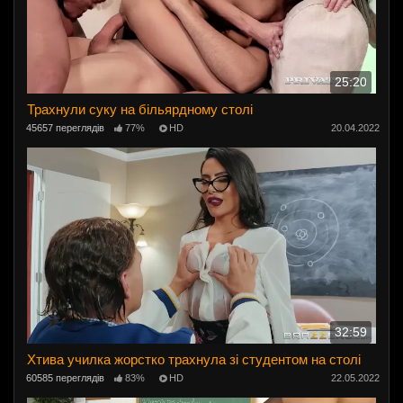
25:20
Трахнули суку на більярдному столі
45657 переглядів
77%
HD
20.04.2022
32:59
Хтива училка жорстко трахнула зі студентом на столі
60585 переглядів
83%
HD
22.05.2022