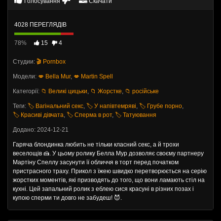
Голосування
Скачати
4028 ПЕРЕГЛЯДІВ
78%
15
4
Студии:
🎬 Pornbox
Модели:
💋 Bella Mur
,
💋 Martin Spell
Категорії:
📁 Великі цицьки
,
📁 Жорстке
,
📁 російське
Теги:
🏷️ Вагінальний секс
,
🏷️ У напівтемряві
,
🏷️ Грубе порно
,
🏷️ Красиві дівчата
,
🏷️ Сперма в рот
,
🏷️ Татуювання
Додано: 2024-12-21
Гаряча блондинка любить не тільки класний секс, а й трохи
веселощів 🍰. У цьому ролику Белла Мур дозволяє своєму партнеру
Мартіну Спеллу засунути її обличчя в торт перед початком
пристрасного траху. Прикол з їжею швидко перетворюється на серію
жорстких моментів, які призводять до того, що вони ламають стіл на
кухні. Цей запальний ролик з еблею сися красуні в різних позах і
купою сперми ти довго не забудеш! 😈.