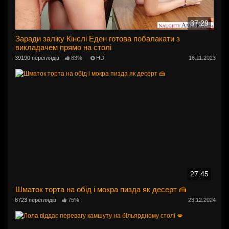
37:29
Заради заліку Кінслі Еден готова побалакати з
викладачем прямо на столі
39190 переглядів
83%
HD
16.11.2023
27:45
Шматок торта на обід і мокра пизда як десерт 🍰
8723 переглядів
75%
23.12.2024