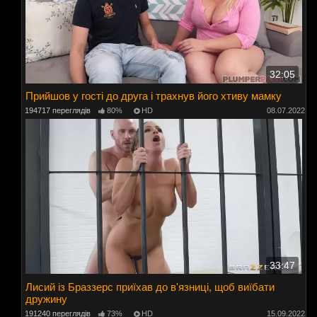
32:05
Прийшов у гості до друга і трахнув його хтиву мамку
194717 переглядів
80%
HD
08.07.2022
33:47
Лисий із Браззерс приїхав до в'язниці, щоб виїбати
дружину
191240 переглядів
73%
HD
15.09.2022