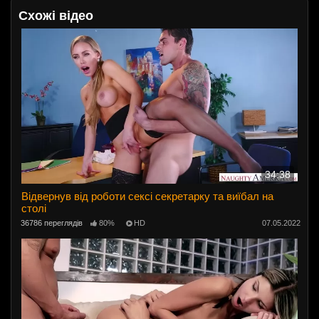
Схожі відео
34:38
Відвернув від роботи сексі секретарку та виїбал на
столі
36786 переглядів
80%
HD
07.05.2022