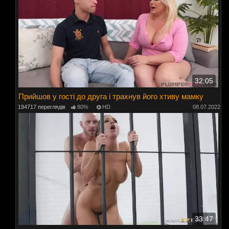
32:05
Прийшов у гості до друга і трахнув його хтиву мамку
194717 переглядів
80%
HD
08.07.2022
33:47