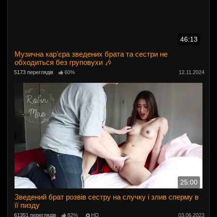
46:13
Музична кар'єра зведених брата та сестри не
обходиться без груповухи 🎶
5173 переглядів
60%
12.11.2024
25:00
Зведений брат розвів сестру на случку і злив сперму в
її пизду
61351 переглядів
82%
HD
03.06.2023