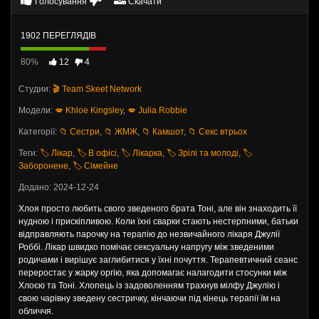
Голосування
Скачати
1902 ПЕРЕГЛЯДІВ
80%
12
4
Студии:
🎬 Team Skeet Network
Модели:
💋 Khloe Kingsley
,
💋 Julia Robbie
Категорії:
📁 Сестри
,
📁 ЖМЖ
,
📁 Камшот
,
📁 Секс втрьох
Теги:
🏷️ Лікар
,
🏷️ В офісі
,
🏷️ Лікарка
,
🏷️ Зрілі та молоді
,
🏷️
Заборонене
,
🏷️ Сімейне
Додано: 2024-12-24
Хлоя просто любить свого зведеного брата Тоні, але він знаходить її
нудною і прискіпливою. Коли їхні сварки стають нестерпними, батьки
відправляють парочку на терапію до незвичайного лікаря Джулії
Роббі. Лікар швидко помічає сексуальну напругу між зведеними
родичами і вирішує заглибитися у їхні почуття. Терапевтичний сеанс
переростає у жарку оргію, яка допомагає налагодити стосунки між
Хлоєю та Тоні. Хлопець із задоволенням трахнув мілфу Джулію і
свою чарівну зведену сестричку, кінчаючи під кінець терапії їм на
обличчя.