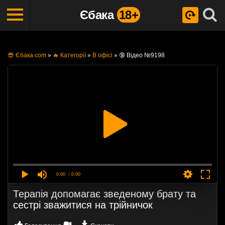
Єбака
18+
😎 Єбака.com
»
🔥 Категорії
»
В офісі
»
🔞 Відео №9198
0:00
/ 0:00
Терапія допомагає зведеному брату та
сестрі зважитися на трійничок