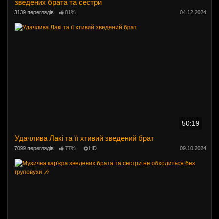
зведених брата та сестри
3139 переглядів
81%
04.12.2024
50:19
Удачлива Лакі та її хтивий зведений брат
7099 переглядів
77%
HD
09.10.2024