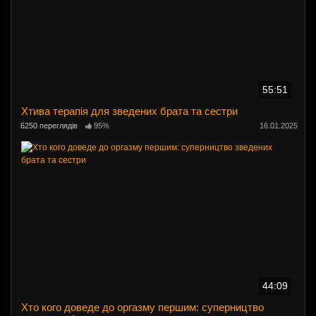
55:51
Хтива терапія для зведених брата та сестри
6250 переглядів
95%
16.01.2025
44:09
Хто кого доведе до оргазму першим: суперництво