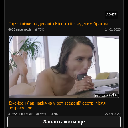
32:57
Гарячі нічки на дивані з Кітті та її зведеним братом
4633 переглядів
73%
14.01.2025
37:49
Джейсон Лав накінчив у рот зведеній сестрі після
потрахушок
31462 переглядів
86%
HD
27.04.2022
Завантажити ще