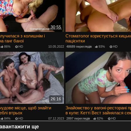
30:55
лучилася з колишнім і
Стоматолог користується кицьк
а ганг банзі
пацієнтки
86%
HD
10.05.2022
48689 переглядів
93%
HD
26:16
 чудове місце, щоб знайти
Знайомство у вагоні-ресторані 
еблі втрьох
в купе: Кетті Вест зайнялася сек
попутником
84%
HD
07.12.2023
2897 переглядів
82%
HD
авантажити ще