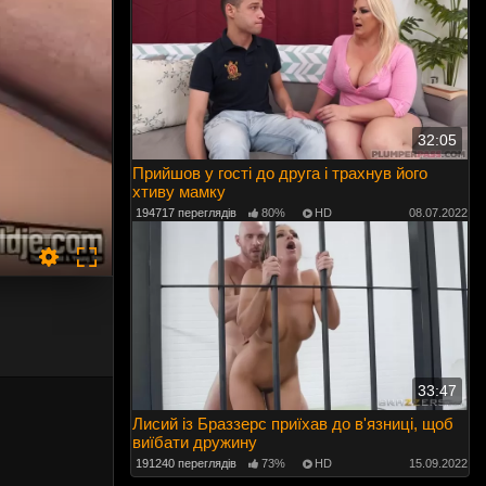
32:05
Прийшов у гості до друга і трахнув його
хтиву мамку
194717 переглядів
80%
HD
08.07.2022
33:47
Лисий із Браззерс приїхав до в'язниці, щоб
виїбати дружину
191240 переглядів
73%
HD
15.09.2022