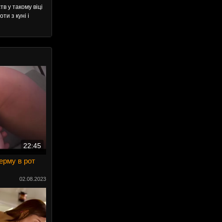
в у такому віці
ти з куні і
22:45
ерму в рот
02.08.2023