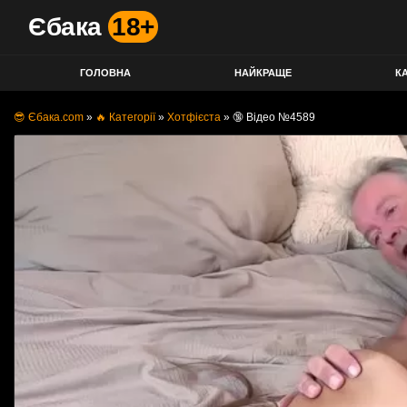
Єбака
18+
ГОЛОВНА
НАЙКРАЩЕ
КА
😎 Єбака.com
»
🔥 Категорії
»
Хотфієста
»
🔞 Відео №4589