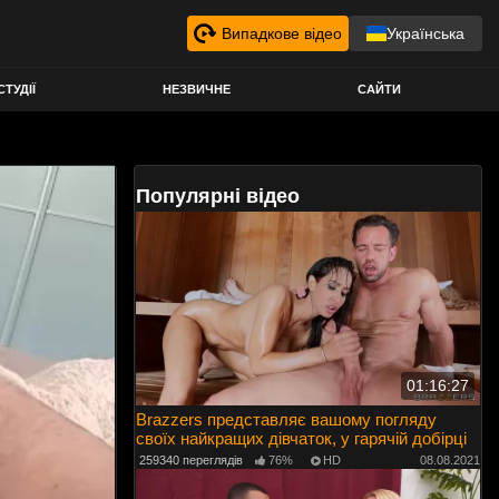
Випадкове відео
Українська
СТУДІЇ
НЕЗВИЧНЕ
САЙТИ
Популярні відео
01:16:27
Brazzers представляє вашому погляду
своїх найкращих дівчаток, у гарячій добірці
259340 переглядів
76%
HD
08.08.2021