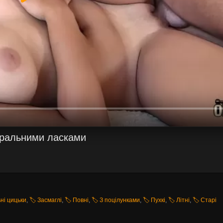
 оральними ласками
ьні цицьки
,
🏷️ Засмаглі
,
🏷️ Повні
,
🏷️ З поцілунками
,
🏷️ Пухкі
,
🏷️ Літні
,
🏷️ Старі