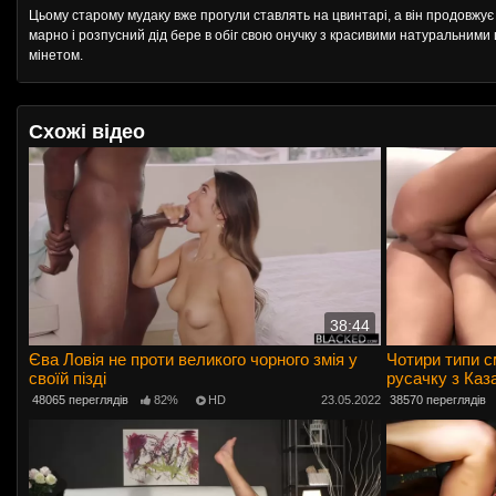
Цьому старому мудаку вже прогули ставлять на цвинтарі, а він продовжує 
марно і розпусний дід бере в обіг свою онучку з красивими натуральними ци
мінетом.
Схожі відео
38:44
Єва Ловія не проти великого чорного змія у
Чотири типи с
своїй пізді
русачку з Каз
48065 переглядів
82%
HD
23.05.2022
38570 переглядів