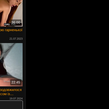
36:00
ою гарненької
21.07.2023
22:45
продовжилося
сом із
19.07.2024