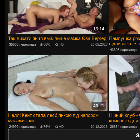
13:14
Так лизати яйця вміє лише мамка Єва Бергер
Пампушка роз
відривається н
35665 переглядів
86%
HD
25.05.2023
43303 переглядів
46:21
Неллі Кент стала лесбіянкою під напором
Нічний клуб -
масажистки
компанію для 
24999 переглядів
76%
HD
10.12.2023
36834 переглядів
З