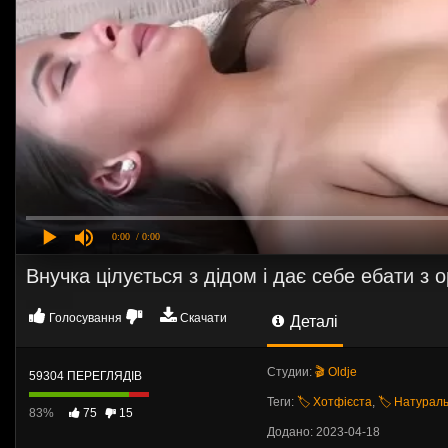
0:00
/ 0:00
Внучка цілується з дідом і дає себе ебати з
Голосування
Скачати
Деталі
Студии:
🎬 Oldje
59304 ПЕРЕГЛЯДІВ
Теги:
🏷️ Хотфієста
,
🏷️ Натурал
83%
75
15
Додано: 2023-04-18