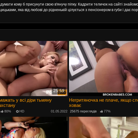
думати кому б присунути свою в'янучу піпку. Кадрити теличок на сайті знайомст
цьками, яка від любові до рідненькій цілується з пенсіонером в губи і дає поро
25:59
мажать у всі діри тьмяну
Негритяночка не плаче, якщо сп
ахстану
ховає
80%
HD
01.05.2022
25675 переглядів
77%