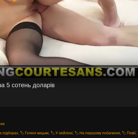
за 5 сотень доларів
охи
На підборах
,
🏷️ Голені кицьки
,
🏷️ У нейлоні
,
🏷️ На першому побаченні
,
🏷️ Повії
,