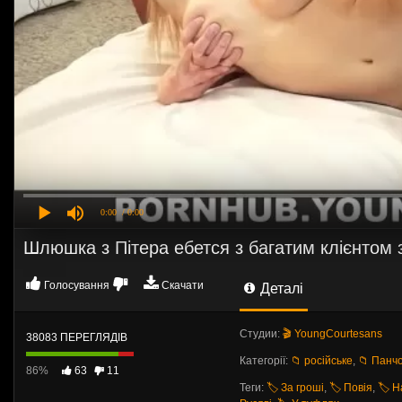
0:00
/ 0:00
Шлюшка з Пітера ебется з багатим клієнтом 
Голосування
Скачати
Деталі
Студии:
🎬 YoungCourtesans
38083 ПЕРЕГЛЯДІВ
Категорії:
📁 російське
,
📁 Панч
86%
63
11
Теги:
🏷️ За гроші
,
🏷️ Повія
,
🏷️ 