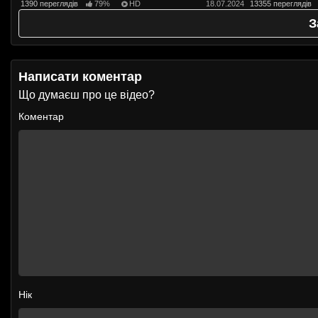
пляжі!
1390 переглядів
79%
HD
18.07.2024
13355 переглядів
З
Написати коментар
Що думаєш про це відео?
Коментар
Нік