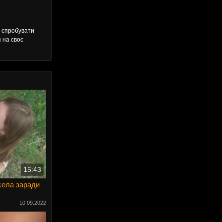
о спробувати
я на своє
15:43
 села заради
10.09.2022