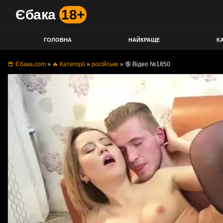
Єбака
18+
ГОЛОВНА
НАЙКРАЩЕ
КА
😎 Єбака.com
»
🔥 Категорії
»
російське
»
🔞 Відео №1850