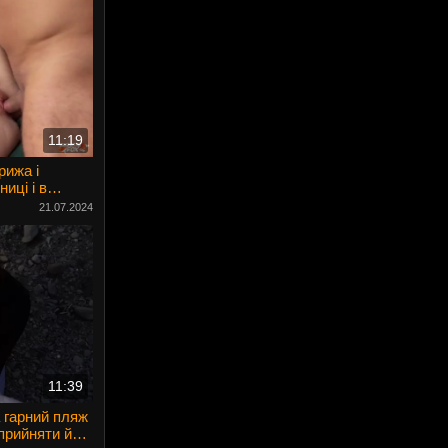
11:19
рижа і
иці і в
21.07.2024
11:39
 гарний пляж
прийняти його