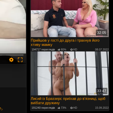
32:05
Прийшов у гості до друга і трахнув його
хтиву мамку
194717 переглядів
80%
HD
08.07.2022
33:47
Лисий із Браззерс приїхав до в'язниці, щоб
виїбати дружину
191240 переглядів
73%
HD
15.09.2022
🏷️