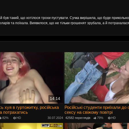
рій був такий, що хотілося трохи пустувати. Сучка вирішила, що буде прикольн
доларів та поїхала. Виявилося, що не тільки грошенят зрубала, а й потрахалас
14:14
 хуя в гуртожитку, російська
Російські студенти приїхали до
ва потрахатись
сексу на свіжому повітрі
82%
HD
30.07.2024
42582 переглядів
79%
HD