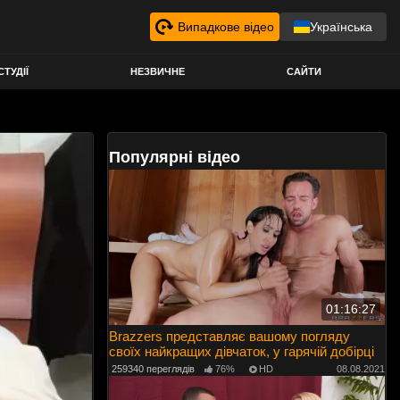
Випадкове відео
Українська
СТУДІЇ
НЕЗВИЧНЕ
САЙТИ
Популярні відео
01:16:27
Brazzers представляє вашому погляду
своїх найкращих дівчаток, у гарячій добірці
259340 переглядів
76%
HD
08.08.2021