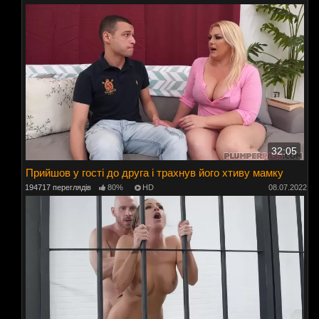
32:05
Прийшов у гості до друга і трахнув його хтиву мамку
194717 переглядів
80%
HD
08.07.2022