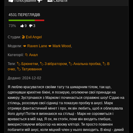
Голосування
Скачати
4531 ПЕРЕГЛЯДІВ
73%
9
3
Студии:
🎬 Evil Angel
Модели:
💋 Raven Lane
💋 Mark Wood
,
Категорії:
📁 Анал
Теги:
🏷️ Брюнетки
,
🏷️ З вібратором
,
🏷️ Анальна пробка
,
🏷️ В
очко
,
🏷️ Татуювання
Додано: 2024-12-02
Я люблю красуватися своїми тату та шикарним тілом, так що,
одягнувши крихітне бікіні, я позирую, оголюючи свої принади на
камеру. Зустрічаюся з Марком і починається справжнє шоу! Сідаю на
стілець, розсовую свої сідниці та показую пробку в анусі. Марк
отримує фантастичний мінет і про, як він любить, щоб я облизувала
його дупу! Потім я вигинаюся на стільці - Марк не соромиться і
вривається в мій зад. Я ох, як стогін, поки він входить глибше,
використовуючи вібратор на моєму кліторі. Ти просто повинен
побачити мій анус, коли міцний член у нього виходить. В кінці - дикий