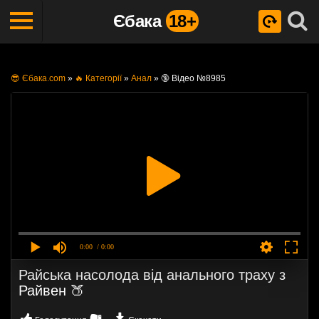
Єбака
18+
😎 Єбака.com
»
🔥 Категорії
»
Анал
»
🔞 Відео №8985
0:00
/ 0:00
Райська насолода від анального траху з
Райвен 🍑