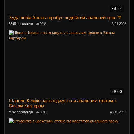
28:34
Худа повія Альяна пробує подвійний анальний трах 🍑
3395 переглядів
94%
16.01.2025
29:00
Шанель Кемрін насолоджується анальним трахом з
Вінсом Картером
4992 переглядів
88%
03.10.2024