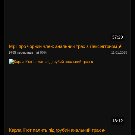
37:29
Мрії про чорний член: анальний трах з Лексінгтоном 🌶️
9785 переглядів
90%
11.01.2025
18:12
Карла К'ют палить під грубий анальний трах🔥