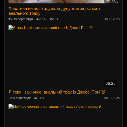
Христина не пошкодувала дупу для жорсткого
анального траху
35039 переглядів
87%
HD
10.11.2023
36:28
Я теку і закінчую: анальний трах із Джессі Поні 🍑
1953 переглядів
91%
05.01.2025