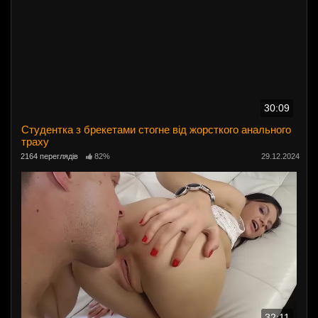
30:09
Студентка з брекетами стогне від жорсткого анального
траху
2164 переглядів
82%
29.12.2024
32:11