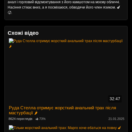
анал і горловий відсмоктування з його камшотом на моєму обличчі.
Насіння стікає вниз, а я посміхаюся, обводячи його член язиком. 🍆
🥵.
Схожі відео
32:47
Руда Стелла отримує жорсткий анальний трах після
мастурбації 🌶️
8624 переглядів
73%
21.01.2025