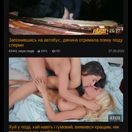
25:27
Запізнившись на автобус, дівчина отримала повну пізду
сперми
43441 переглядів
84%
HD
27.09.2022
33:03
Хуй у пізді, хай навіть і гумовий, виявився кращим, ніж
просто куні від лесбіянки