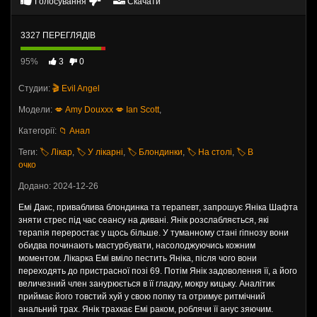
Голосування
Скачати
3327 ПЕРЕГЛЯДІВ
95%
3
0
Студии:
🎬 Evil Angel
Модели:
💋 Amy Douxxx
💋 Ian Scott
,
Категорії:
📁 Анал
Теги:
🏷️ Лікар
,
🏷️ У лікарні
,
🏷️ Блондинки
,
🏷️ На столі
,
🏷️ В
очко
Додано: 2024-12-26
Емі Дакс, приваблива блондинка та терапевт, запрошує Яніка Шафта
зняти стрес під час сеансу на дивані. Янік розслабляється, які
терапія переростає у щось більше. У туманному стані гіпнозу вони
обидва починають мастурбувати, насолоджуючись кожним
моментом. Лікарка Емі вміло пестить Яніка, після чого вони
переходять до пристрасної позі 69. Потім Янік задоволення її, а його
величезний член занурюється в її гладку, мокру кицьку. Аналітик
приймає його товстий хуй у свою попку та отримує ритмічний
анальний трах. Янік трахкає Емі раком, роблячи її анус зяючим.