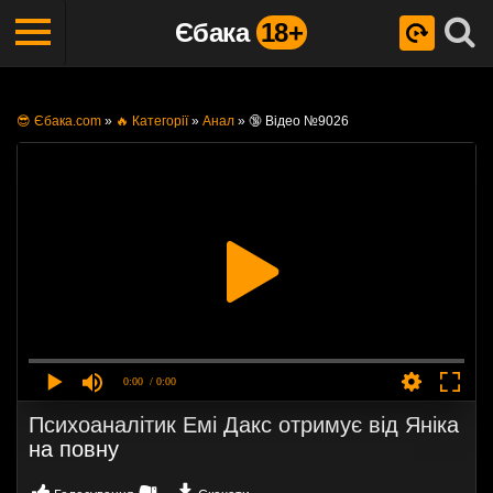
Єбака
18+
😎 Єбака.com
»
🔥 Категорії
»
Анал
»
🔞 Відео №9026
0:00
/ 0:00
Психоаналітик Емі Дакс отримує від Яніка
на повну