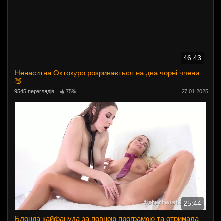
46:43
Ненаситна Октокуро розривається на два чорні члени
🍑
9545 переглядів
75%
27.01.2025
25:44
Блонда кайфанула за повною програмою та отримала