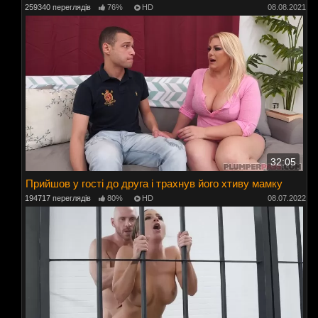
259340 переглядів
76%
HD
08.08.2021
32:05
Прийшов у гості до друга і трахнув його хтиву мамку
194717 переглядів
80%
HD
08.07.2022