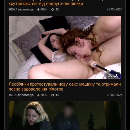
крутий фістинг від подруги-лесбіянки
26027 переглядів
86%
HD
27.05.2024
30:10
Лесбіянки протестували нову секс машину та отримали
повне задоволення пілоток
15126 переглядів
78%
HD
26.05.2024