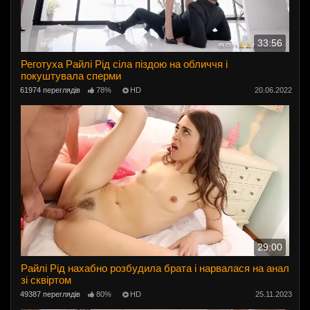
33:56
Реготуха Райлі Рід сіла піздою на обличчя і
покуштувала сперми
61974 переглядів
78%
HD
20.06.2022
29:00
Райлі Рід нахабно розбудила брата і нарвалася на анал
зі сквіртом
49387 переглядів
80%
HD
25.11.2023