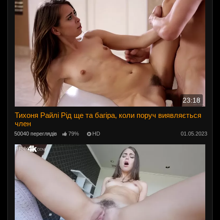
23:18
Тихоня Райлі Рід ще та багіра, коли поруч виявляється
член
50040 переглядів
79%
HD
01.05.2023