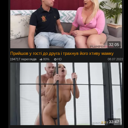
32:05
Прийшов у гості до друга і трахнув його хтиву мамку
194717 переглядів
80%
HD
08.07.2022
33:47