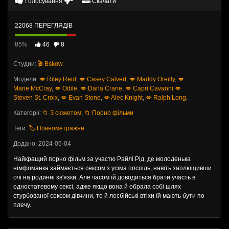
Голосування
Скачати
22068 ПЕРЕГЛЯДІВ
85%
46
8
Студии:
🎬 Bskow
Модели:
💋 Riley Reid
,
💋 Casey Calvert
,
💋 Maddy Oreilly
,
💋
Marie McCray
,
💋 Odile
,
💋 Darla Crane
,
💋 Capri Cavanni
💋
Steven St. Croix
,
💋 Evan Stone
,
💋 Alec Knight
,
💋 Ralph Long
,
Категорії:
📁 З сюжетом
,
📁 Порно фільми
Теги:
🏷️ Повнометражне
Додано: 2024-05-04
Найкращий порно фільм за участю Райлі Рід, де молоденька
німфоманка займається сексом з усіма поспіль, навіть заплющивши
очі на родинні зв'язки. Але часом їй доводиться брати участь в
одностатевому сексі, адже якщо вона й обрала собі шлях
стурбованої сексом дівчини, то й лесбійські втіхи їй мають бути по
плечу.