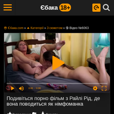
Єбака
18+
😎 Єбака.com
»
🔥 Категорії
»
З сюжетом
»
🔞 Відео №6063
0:00
/ 0:00
Подивіться порно фільм з Райлі Рід, де
вона поводиться як німфоманка