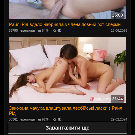
25:00
Райлі Рід вдало набридла з члена повний рот сперми
33790 переглядів
84%
HD
15.06.2023
31:44
Закохана мачуха влаштувала лесбійські ласки з Райлі
Рід
36361 переглядів
91%
HD
29.02.2024
Завантажити ще