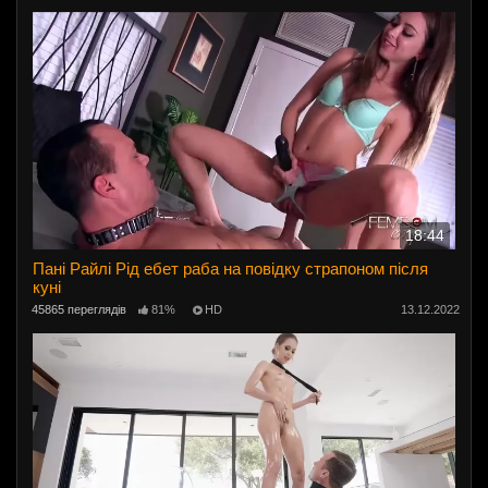
18:44
Пані Райлі Рід ебет раба на повідку страпоном після
куні
45865 переглядів
81%
HD
13.12.2022