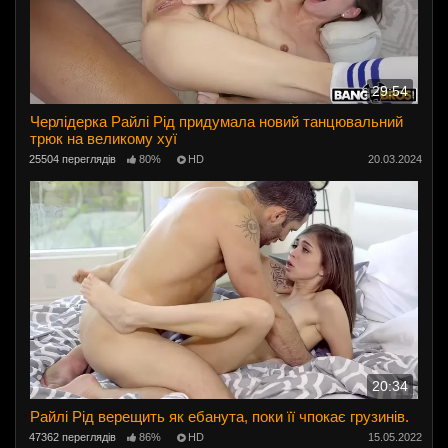
29:54
Черлідерка Райлі Рід придумала новий танцювальний
трюк на великому хуї
25504 переглядів
80%
HD
20.03.2024
20:34
Райлі Рід верещить як ебанута, поки її чпокає грузинів.
47362 переглядів
86%
HD
15.05.2022