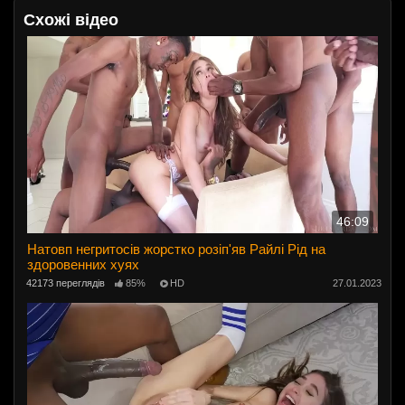
Схожі відео
46:09
Натовп негритосів жорстко розіп'яв Райлі Рід на
здоровенних хуях
42173 переглядів
85%
HD
27.01.2023