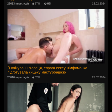
28613 переглядів
87%
HD
13.02.2024
01:55:00
В очікуванні хлопця, спрага сексу німфоманка
підготувала кицьку мастурбацією
26016 переглядів
82%
25.02.2024