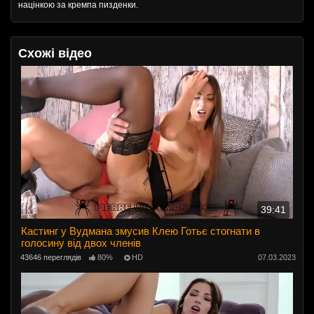
націнкою за кремпа пизденки.
Схожі відео
39:41
Кастинг у Вудмана змусив Клею Готьє стогнати в
голосину від двох членів
43646 переглядів
80%
HD
07.03.2023