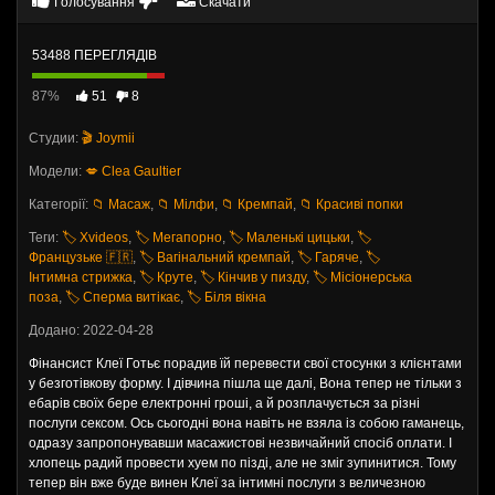
Голосування
Скачати
53488 ПЕРЕГЛЯДІВ
87%
51
8
Студии:
🎬 Joymii
Модели:
💋 Clea Gaultier
Категорії:
📁 Масаж
,
📁 Мілфи
,
📁 Кремпай
,
📁 Красиві попки
Теги:
🏷️ Хvideos
,
🏷️ Мегапорно
,
🏷️ Маленькі цицьки
,
🏷️
Французьке 🇫🇷
,
🏷️ Вагінальний кремпай
,
🏷️ Гаряче
,
🏷️
Інтимна стрижка
,
🏷️ Круте
,
🏷️ Кінчив у пизду
,
🏷️ Місіонерська
поза
,
🏷️ Сперма витікає
,
🏷️ Біля вікна
Додано: 2022-04-28
Фінансист Клеї Готьє порадив їй перевести свої стосунки з клієнтами
у безготівкову форму. І дівчина пішла ще далі, Вона тепер не тільки з
ебарів своїх бере електронні гроші, а й розплачується за різні
послуги сексом. Ось сьогодні вона навіть не взяла із собою гаманець,
одразу запропонувавши масажистові незвичайний спосіб оплати. І
хлопець радий провести хуем по пізді, але не зміг зупинитися. Тому
тепер він вже буде винен Клеї за інтимні послуги з величезною