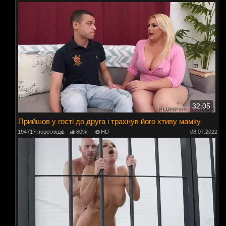
32:05
Прийшов у гості до друга і трахнув його хтиву мамку
194717 переглядів
80%
HD
08.07.2022