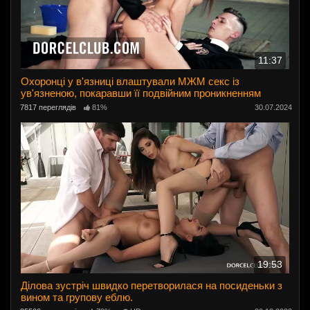
11:37
Охоронці у в'язниці влаштували МЖМ секс із
ув'язненою, покаравши її подвійним проникненням
7817 переглядів
81%
30.07.2024
19:53
Ділова зустріч швидко перетворилася на посиденьки з
вином та групову еблю.