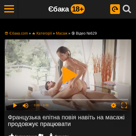
Єбака
18+
😎 Єбака.com
»
🔥 Категорії
»
Масаж
»
🔞 Відео №629
0:00
/ 0:00
Французька елітна повія навіть на масажі
продовжує працювати