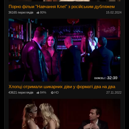
Порно фільм "Навчання Клеї" з російським дубляжем
36165 переглядів
80%
15.02.2024
32:39
Хлопці отримали шикарних діви у форматі два на два
43621 переглядів
84%
HD
27.11.2022