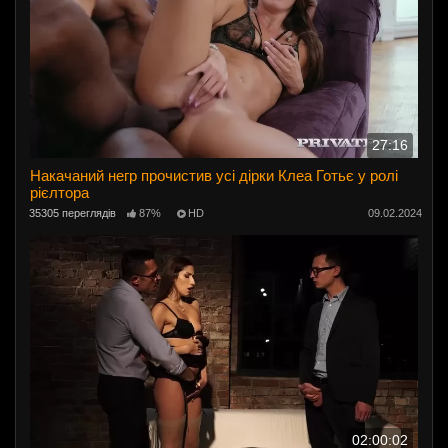
27:16
Накачаний негр прочистив усі дірки Клеа Готьє у ролі
рієлтора
35305 переглядів
87%
HD
09.02.2024
02:00:02