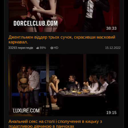
38:33
Джентльмен віддер трьох сучок, скрасивши масковий
карнавал.
33293 переглядів
89%
HD
15.12.2022
19:15
Анальний секс на столі і сполучення в кицьку з
податливою дівчиною в панчохах