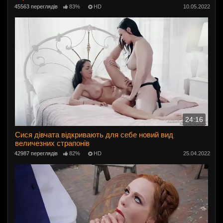
45563 переглядів
83%
HD
10.05.2022
24:16
Сися дівчата відкривають для себе новий вид
величезних страпонів
42987 переглядів
82%
HD
25.04.2022