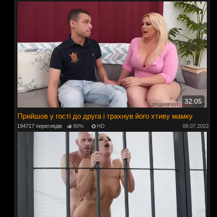
32:05
Прийшов у гості до друга і трахнув його хтиву мамку
194717 переглядів
80%
HD
08.07.2022