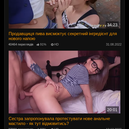
34:23
Продавщиця пива висмоктує секретний інгредієнт для
нового напою
40464 переглядів
91%
HD
31.08.2022
20:01
Сестра запропонувала протестувати нове анальне
мастило - як тут відмовитись?