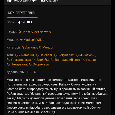
Голосування
Скачати
1374 ПЕРЕГЛЯДІВ
95%
14
1
Студии:
🎬 Team Skeet Network
Модели:
💋 Madison Wilde
Категорії:
📁 Латинки
,
📁 Молоді
Теги:
🏷️ У магазині
,
🏷️ На столі
,
🏷️ В окулярах
,
🏷️ Мініатюрні
,
🏷️ У шкарпетках
,
🏷️ Злодійка
,
🏷️ Вагінальний секс
,
🏷️ У кедах
,
🏷️ Покарання
,
🏷️ Охоронець
Додано: 2025-01-14
Медісон взяла без попиту нові шмотки та макіяж з магазину, але
потрапила на гарячому охоронцеві Райану. Спочатку дівчина
благала його, виправдовуючись, що її дражнять за зовнішній вигляд.
Райан знає, що "ботанички" всередині дуже пекучі і люблять ебаться,
так що Медісон довелося уникати покарання через секс. Трах
виявився чемпіонським, а Райан насолодився кожним моментом
їхнього сексу в підсобці, завершивши все камшотом на її обличчя.
Вона обіцяє більше не красти. 😋.