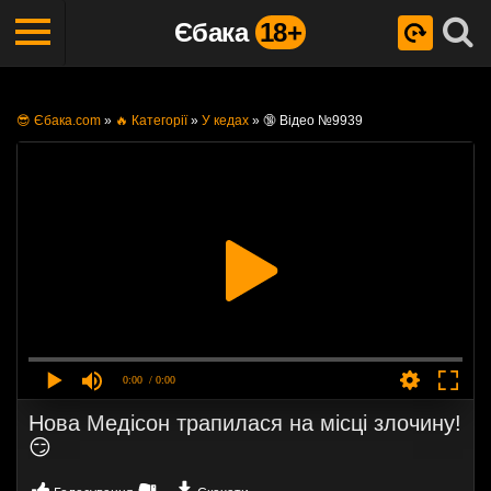
Єбака
18+
😎 Єбака.com
»
🔥 Категорії
»
У кедах
»
🔞 Відео №9939
0:00
/ 0:00
Нова Медісон трапилася на місці злочину!
😏