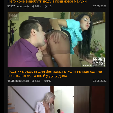
Негр хоче видобути воду з пізді нової мачухи
58967 переглядів
81%
HD
07.05.2022
17:20
Подвійна радість для фетишиста, коли телиця одягла
нові колготки, та ще й у дупу дала
48115 переглядів
83%
HD
03.05.2022