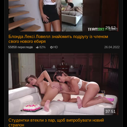
29:52
Блонда Лексі Ловелл знайомить подругу із членом
свого нового ебиря
55858 переглядів
82%
HD
26.04.2022
37:51
Студентки втекли з пар, щоб випробувати новий
страпон