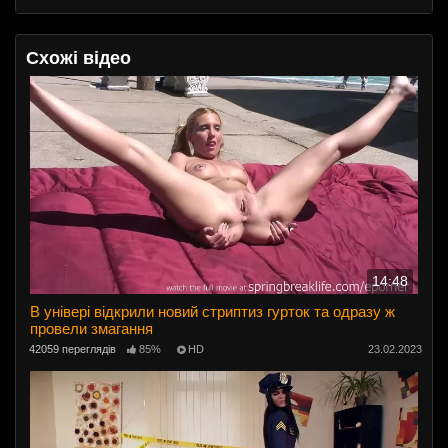
Схожі відео
14:48
В універі відкрили новий стриптиз гурток та одразу ж
провели змагання
42059 переглядів
85%
HD
23.02.2023