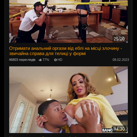
25:20
Отримати анальний оргазм від еблі на місці злочину -
звичайна справа для телиці у формі
46803 переглядів
77%
HD
08.02.2023
34:30