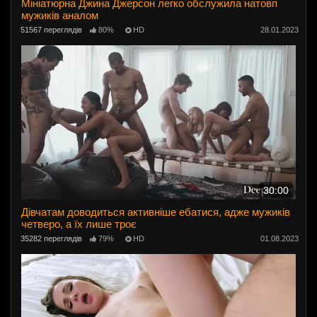
Мініатюрна Джина Джерсон легко обслужила натовп
мужиків аналом
51567 переглядів
80%
HD
28.01.2023
30:00
Дівчатам доводиться активніше ебатися, адже мужиків
четверо, а їх лише троє
35282 переглядів
79%
HD
01.08.2023