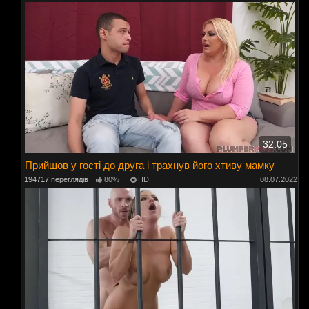
32:05
Прийшов у гості до друга і трахнув його хтиву мамку
194717 переглядів
80%
HD
08.07.2022