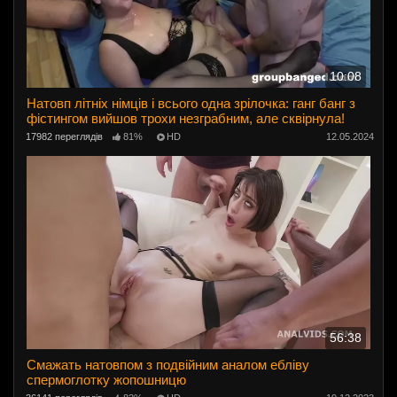
10:08
Натовп літніх німців і всього одна зрілочка: ганг банг з
фістингом вийшов трохи незграбним, але сквірнула!
17982 переглядів
81%
HD
12.05.2024
56:38
Смажать натовпом з подвійним аналом ебліву
спермоглотку жопошницю