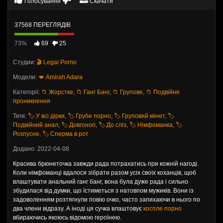
Голосування
Скачати
37568 ПЕРЕГЛЯДІВ
73%
69
25
Студии:
🎬 Legal Porno
Модели:
💋 Amirah Adara
Категорії:
📁 Жорстке
,
📁 Ганг Банг
,
📁 Групове
,
📁 Подвійне
проникнення
Теги:
🏷️ У всі дірки
,
🏷️ Грубе порно
,
🏷️ Груповий мінет
,
🏷️
Подвійний анал
,
🏷️ Довгоногі
,
🏷️ До сліз
,
🏷️ Німфоманка
,
🏷️
Розпусне
,
🏷️ Сперма в рот
Додано: 2022-04-08
Красива брюнеточка завжди рада потрахатись при кожній нагоді.
Коли німфоманці вдалося зібрати разом усіх своїх коханців, щоб
влаштувати анальний ганг банг, вона була дуже рада і сильно
збудилася від думки, що їстиметься з натовпом мужиків. Вони із
задоволенням розтягнули повію очко, часто запихаючи в нього по
два члени відразу. А іноді ця сучка влаштовує
коспле порно
вбираючись якоюсь відомою героїнею.