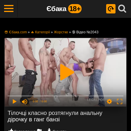
Єбака
18+
😎 Єбака.com
»
🔥 Категорії
»
Жорстке
»
🔞 Відео №2043
0:00
/ 0:00
Тілочці класно розтягнули анальну
дірочку в ганг банзі