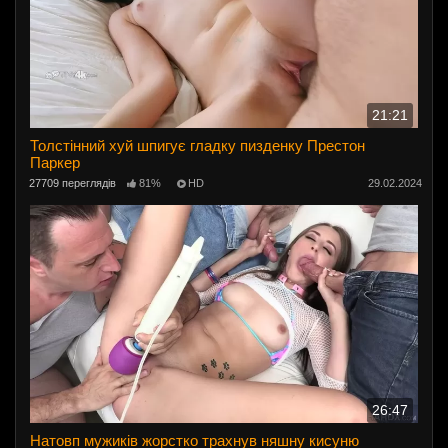
21:21
Толстінний хуй шпигує гладку пизденку Престон
Паркер
27709 переглядів
81%
HD
29.02.2024
26:47
Натовп мужиків жорстко трахнув няшну кисуню