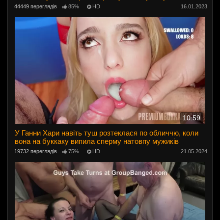
44449 переглядів
85%
HD
16.01.2023
10:59
У Ганни Хари навіть туш розтеклася по обличчю, коли
вона на буккаку випила сперму натовпу мужиків
19732 переглядів
75%
HD
21.05.2024