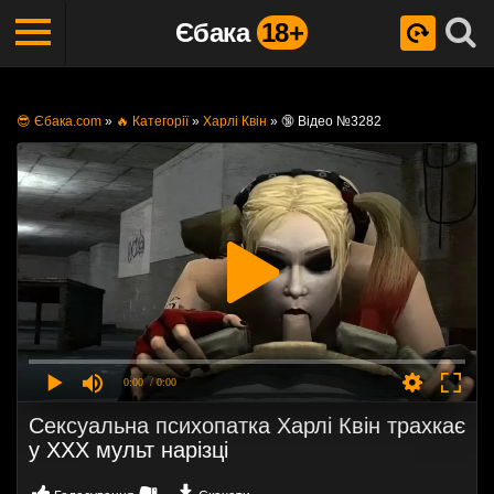
Єбака
18+
😎 Єбака.com
»
🔥 Категорії
»
Харлі Квін
»
🔞 Відео №3282
0:00
/ 0:00
Сексуальна психопатка Харлі Квін трахкає
у ХХХ мульт нарізці