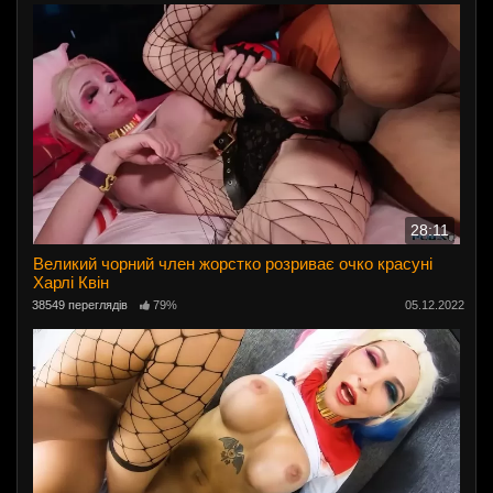
28:11
Великий чорний член жорстко розриває очко красуні
Харлі Квін
38549 переглядів
79%
05.12.2022