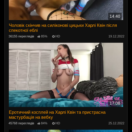
14:40
Чоловік скінчив на силіконові цицьки Харлі Квін після
спекотної еблі
36155 переглядів
85%
HD
19.12.2022
17:08
Еротичний косплей на Харлі Квін та пристрасна
мастурбація на вебку
45768 переглядів
84%
HD
25.12.2022