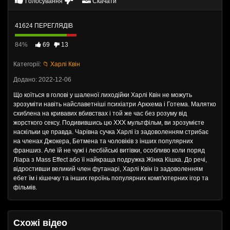
Голосування
Скачати
41624 ПЕРЕГЛЯДІВ
84%
69
13
Категорії:
📁 Харлі Квін
Додано: 2022-12-06
Що коїться в голові у шаленої лиходійки Харлі Квін не можуть
зрозуміти навіть найславетніші психіатри Аркхема і Готема. Малятко
схиблена на кривавих вбивствах і той же час без розуму від
жорсткого сексу. Подивившись цю ХХХ мультфільм, ви зрозумієте
наскільки це правда. Чарівна сучка Харлі із задоволенням стрибає
на членах Джокера, Бетмена та чоловіків з інших популярних
франшиз. Але їй не чужі і лесбійські витівки, особливо коли поряд
Ліара з Mass Effect або її найкраща подружка Жінка Кішка. До речі,
відростивши великий член футанарі, Харлі Квін із задоволенням
ебет їм і кішечку та інших героїнь популярних комп'ютерних ігор та
фільмів.
Схожі відео