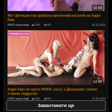
10:59
Фут фетишистка зробила еротичний косплей на Харлі
Квін
38653 переглядів
75%
HD
02.12.2022
14:48
Харлі Квін не проти ЖМЖ сексу з Джокером і своєю
хтивою подругою
13092 переглядів
92%
HD
21.05.2024
Завантажити ще