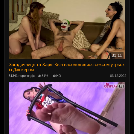
31:11
Загадочниця та Харлі Квін насолодилися сексом утрьох
із Джокером
31341 переглядів
81%
HD
03.12.2022