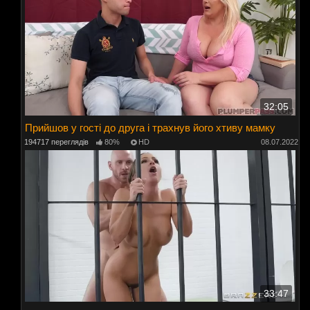
32:05
Прийшов у гості до друга і трахнув його хтиву мамку
194717 переглядів
80%
HD
08.07.2022
33:47