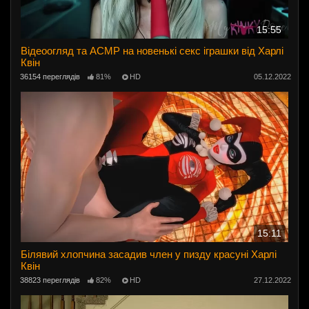
15:55
Відеоогляд та АСМР на новенькі секс іграшки від Харлі
Квін
36154 переглядів
81%
HD
05.12.2022
15:11
Білявий хлопчина засадив член у пизду красуні Харлі
Квін
38823 переглядів
82%
HD
27.12.2022