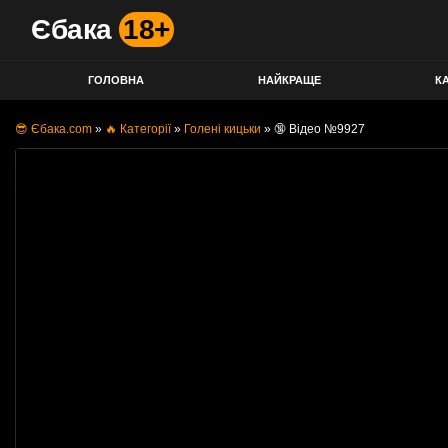
Єбака
18+
ГОЛОВНА
НАЙКРАЩЕ
КА
😎 Єбака.com
»
🔥 Категорії
»
Голені кицьки
»
🔞 Відео №9927