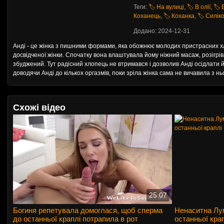
Теги:
🏷️ На вулиці
,
🏷️ В олії
,
🏷️
Коханець
,
🏷️ Коханка
,
🏷️ Силік
Додано: 2024-12-31
Анді - це жінка з пишними формами, яка обожнює молодих пристрасних хло
досвідченої жінки. Спочатку вона влаштувала йому ніжний масаж, розігрів
збуджений. Тут радісний хлопець не втримався і дозволив Анді осідлати 
доводячи Анді до кількох оргазмів, поки зріла жінка сама не вичавила з нь
Схожі відео
25:07
Богиня репетувала домоглася, щоб сперма
Ненаситна Лум
до останньої краплі потрапила в рот
останньої кра