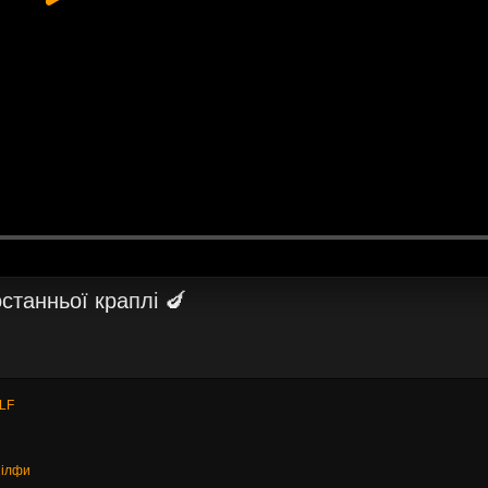
станньої краплі 🍆
LF
Мілфи