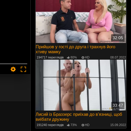
32:05
Прийшов у гості до друга і трахнув його
хтиву мамку
194717 переглядів
80%
HD
08.07.2022
33:47
Лисий із Браззерс приїхав до в'язниці, щоб
виїбати дружину
191240 переглядів
73%
HD
15.09.2022