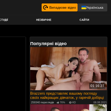
Випадкове відео
Українська
СТУДІЇ
НЕЗВИЧНЕ
САЙТИ
Популярні відео
01:16:27
Brazzers представляє вашому погляду
своїх найкращих дівчаток, у гарячій добірці
259340 переглядів
76%
HD
08.08.2021