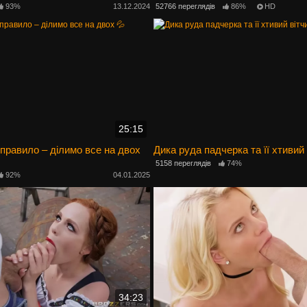
93%
13.12.2024
52766 переглядів
86%
HD
25:15
 правило – ділимо все на двох
Дика руда падчерка та її хтивий 
5158 переглядів
74%
92%
04.01.2025
34:23