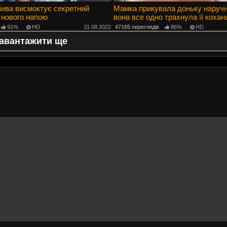
ива висмоктує секретний
Мамка прикувала доньку наручн
я нового напою
вона все одно трахнула її кохан
91%
HD
31.08.2022
47165 переглядів
86%
HD
авантажити ще