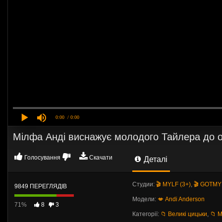
0:00
/ 0:00
Мілфа Анді виснажує молодого Тайлера до о
Голосування
Скачати
Деталі
Студии:
🎬 MYLF (3+)
,
🎬 GOTMY
9849 ПЕРЕГЛЯДІВ
Модели:
💋 Andi Anderson
71%
8
3
Категорії:
📁 Великі цицьки
,
📁 