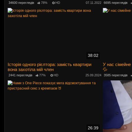
34600 переглядів
78%
HD
07.11.2022
6695 переглядів
38:02
Історія одного рієлтора: замість квартири
У нас сімейне
вона захотіла мій член
💦
2441 переглядів
77%
HD
25.09.2024
3585 переглядів
26:39