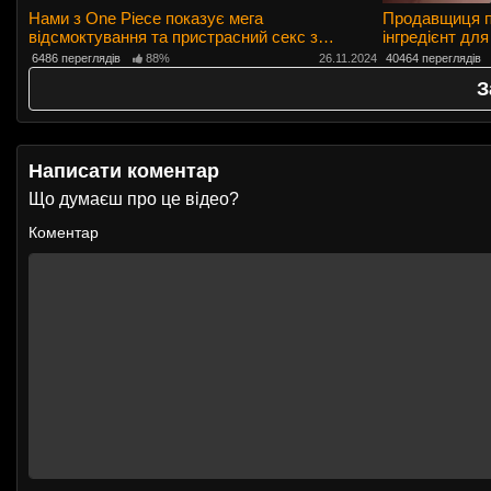
Нами з One Piece показує мега
Продавщиця п
відсмоктування та пристрасний секс з
інгредієнт дл
кремпаєм 🍑
6486 переглядів
88%
26.11.2024
40464 переглядів
З
Написати коментар
Що думаєш про це відео?
Коментар