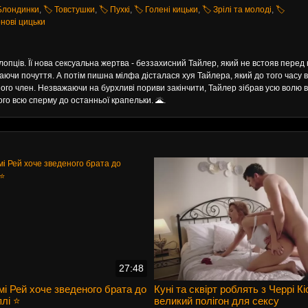
 Блондинки
,
🏷️ Товстушки
,
🏷️ Пухкі
,
🏷️ Голені кицьки
,
🏷️ Зрілі та молоді
,
🏷️
онові цицьки
пців. Її нова сексуальна жертва - беззахисний Тайлер, який не встояв перед
аючи почуття. А потім пишна мілфа дісталася хуя Тайлера, який до того часу 
його член. Незважаючи на бурхливі пориви закінчити, Тайлер зібрав усю волю в
ого всю сперму до останньої крапельки. 🌋.
27:48
і Рей хоче зведеного брата до
Куні та сквірт роблять з Черрі К
плі ⭐
великий полігон для сексу