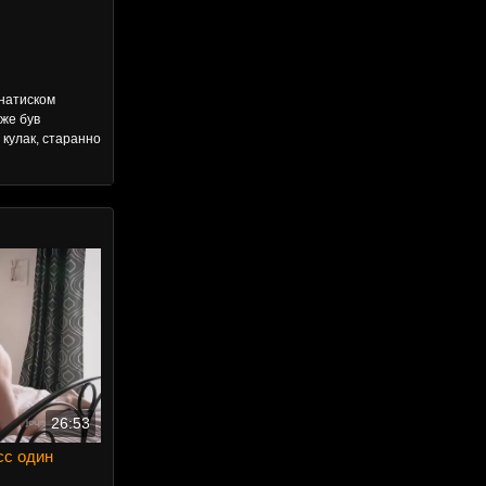
 натиском
вже був
 кулак, старанно
26:53
ісс один