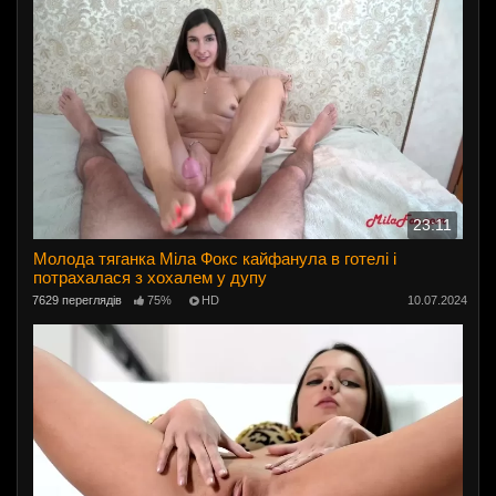
23:11
Молода тяганка Міла Фокс кайфанула в готелі і
потрахалася з хохалем у дупу
7629 переглядів
75%
HD
10.07.2024