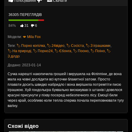
Голосування
Скачати
36305 ПЕРЕГЛЯДІВ
84%
31
6
Модели:
💋 Mila Fox
Теги:
🏷️ Порно копілка
,
🏷️ 24відео
,
🏷️ Сосіста
,
🏷️ З іграшками
,
🏷️ На природі
,
🏷️ Порно24
,
🏷️ Єбонга
,
🏷️ Пооно
,
🏷️ Поіно
,
🏷️
З ділдо
Додано: 2023-01-14
Сучка нарешті накопичила грошей і вирушила на Філіппіни, де вона
мала на човні дослідити всі куточки блакитної затоки. Просто
плавати досить швидко набридло і вона вирішила потремтіти писю
іграшкою. Хуй гондольєра буквально вискакував із штанів і довелося
красуні присунути у піхву посеред небезпечного лісу. Емоції били
через край, особливо коли тепла сперма почала переповнювати тугу
вагіну.
Схожі відео