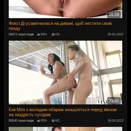
16:26
Фоксі Ді усамітнилася на дивані, щоб пестити свою
пизду
30072 переглядів
84%
HD
28.06.2022
33:41
Емі Мілі з молодим ебарем зношуються перед вікном
на заздрість сусідам
50540 переглядів
83%
HD
28.04.2022