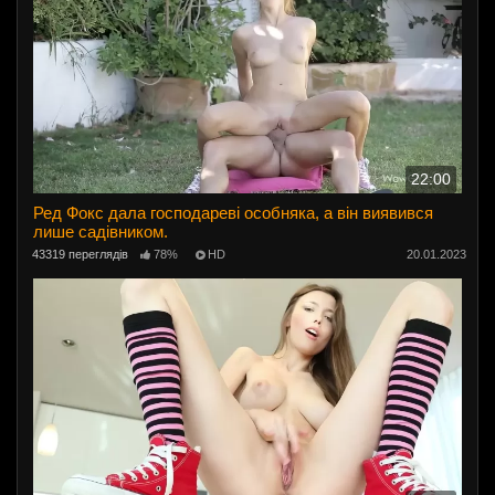
22:00
Ред Фокс дала господареві особняка, а він виявився
лише садівником.
43319 переглядів
78%
HD
20.01.2023