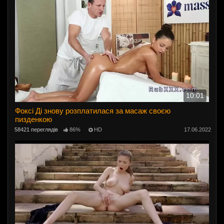
10:01
Фоксі Ді знову розплатилася за масаж своєю
пизденкою
58421 переглядів
86%
HD
17.06.2022