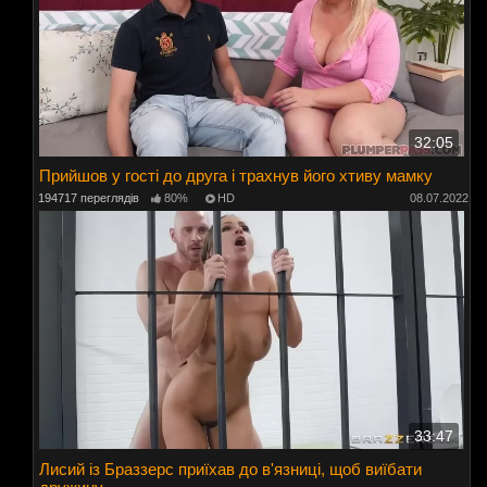
32:05
Прийшов у гості до друга і трахнув його хтиву мамку
194717 переглядів
80%
HD
08.07.2022
33:47
Лисий із Браззерс приїхав до в'язниці, щоб виїбати