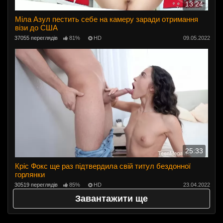
13:24
Міла Азул пестить себе на камеру заради отримання
візи до США
37055 переглядів
81%
HD
09.05.2022
25:33
Кріс Фокс ще раз підтвердила свій титул бездонної
горлянки
30519 переглядів
85%
HD
23.04.2022
Завантажити ще