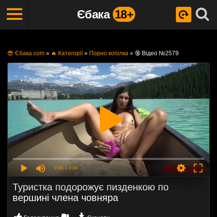
Єбака
18+
😎 Єбака.com
»
🔥 Категорії
»
Порно копілка
»
🔞 Відео №2579
0:00
/ 0:00
Туристка подорожує пизденкою по
вершині члена човняра