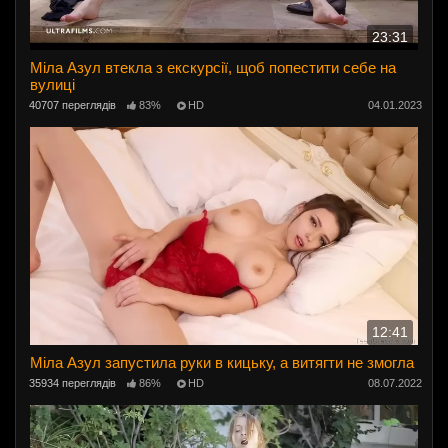
23:31
Міла Азул втекла з екскурсії, щоб попестити себе на
вулиці
40707 переглядів
83%
HD
04.01.2023
12:41
Міла Азул запустила руки в кицьку, а витягти не змогла
35934 переглядів
86%
HD
08.07.2022