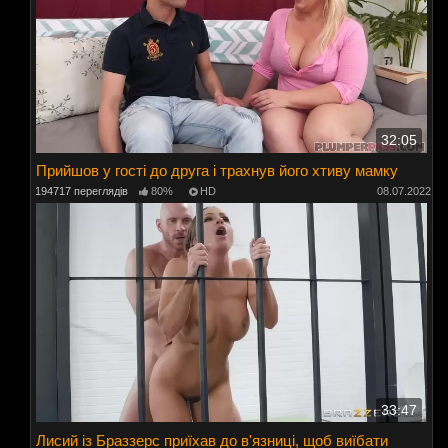
32:05
Прийшов у гості до друга і трахнув його хтиву мамку
194717 переглядів
80%
HD
08.07.2022
33:47
Лисий із Браззерс приїхав до в'язниці, щоб виїбати