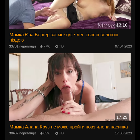
13:16
Мамка Єва Бергер засмоктує член своєю вологою
піздою
33731 переглядів
77%
HD
07.04.2023
17:29
Мамка Алана Круз не може пройти повз члена пасинка
30437 переглядів
85%
HD
17.06.2023