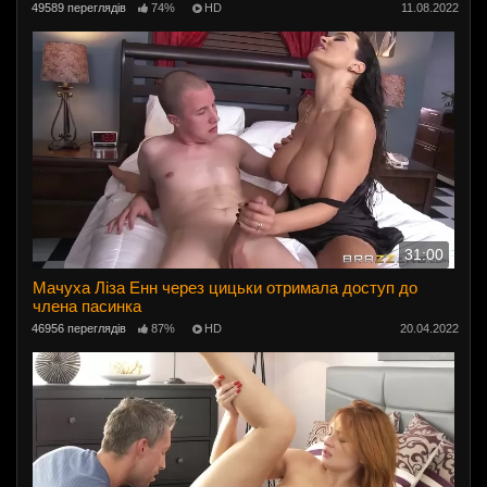
49589 переглядів
74%
HD
11.08.2022
31:00
Мачуха Ліза Енн через цицьки отримала доступ до
члена пасинка
46956 переглядів
87%
HD
20.04.2022