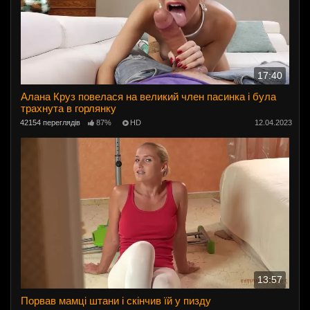
17:40
Алана Круз повелася на великий член пасинка і була
трахнута в горлянку
42154 переглядів
87%
HD
12.04.2023
13:57
Порвав мамці штани і скінчив їй у пизду