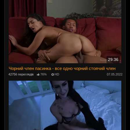
29:36
Чорний член пасинка - все одно чорний стоячий член
42756 переглядів
76%
HD
07.05.2022