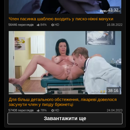
43:32
Член пасинка шаблею входить у писко-ніжні мачухи
56446 переглядів
84%
HD
16.08.2022
38:16
Для більш детального обстеження, лікареві довелося
засунути член у пизду брюнетці
57408 переглядів
78%
HD
24.04.2023
Завантажити ще