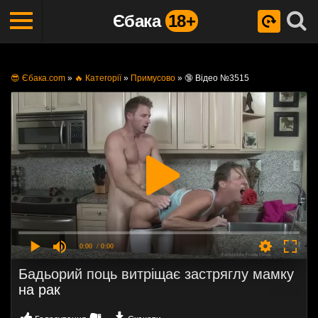
Єбака
18+
😎 Єбака.com
»
🔥 Категорії
»
Примусово
»
🔞 Відео №3515
0:00
/ 0:00
Бадьорий поць витріщає застряглу мамку
на рак