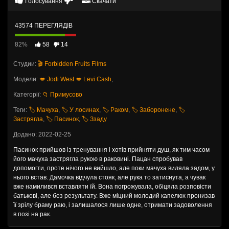
Голосування
Скачати
43574 ПЕРЕГЛЯДІВ
82%
58
14
Студии:
🎬 Forbidden Fruits Films
Модели:
💋 Jodi West
💋 Levi Cash
,
Категорії:
📁 Примусово
Теги:
🏷️ Мачуха
,
🏷️ У лосинах
,
🏷️ Раком
,
🏷️ Заборонене
,
🏷️
Застрягла
,
🏷️ Пасинок
,
🏷️ Ззаду
Додано: 2022-02-25
Пасинок прийшов із тренування і хотів прийняти душ, як тим часом
його мачуха застрягла рукою в раковині. Пацан спробував
допомогти, проте нічого не вийшло, але поки мачуха виляла задом, у
нього встав. Дамочка відчула стояк, але рука то затиснута, а чувак
вже намилився вставляти їй. Вона погрожувала, обіцяла розповісти
батькові, але без результату. Вже міцний молодий капелюх пронизав
її зрілу браму раю, і залишалося лише одне, отримати задоволення
в позі на рак.