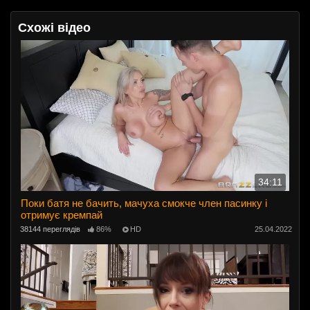
Схожі відео
34:11
Поки батя не бачить, мачуха смокче член пасинку і
отримує кремпай
38144 переглядів
86%
HD
25.04.2022