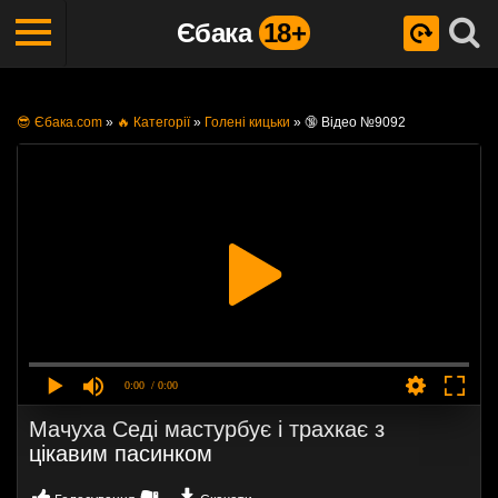
Єбака
18+
😎 Єбака.com
»
🔥 Категорії
»
Голені кицьки
»
🔞 Відео №9092
0:00
/ 0:00
Мачуха Седі мастурбує і трахкає з
цікавим пасинком