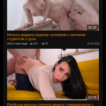
30:25
Мачуха зрадила нудному чоловікові з пасинком
студентом у душі
35621 переглядів
80%
HD
20.01.2022
21:01
Російська мачуха стягнула джинси і помандрувала з