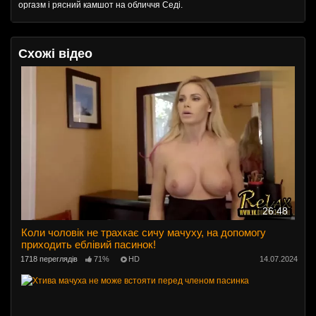
оргазм і рясний камшот на обличчя Седі.
Схожі відео
26:48
Коли чоловік не трахкає сичу мачуху, на допомогу
приходить еблівий пасинок!
1718 переглядів
71%
HD
14.07.2024