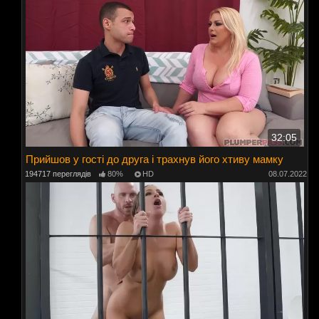
32:05
Прийшов у гості до друга і трахнув його хтиву мамку
194717 переглядів
80%
HD
08.07.2022