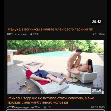
29:42
Мачуха з вогником вимагає член свого пасинка 📛
8126 переглядів
92%
12.11.2024
29:16
Рейчел Старр ще не встигла стати мачухою, а вже
трахкає сина майбутнього чоловіка
46715 переглядів
77%
HD
04.05.2023