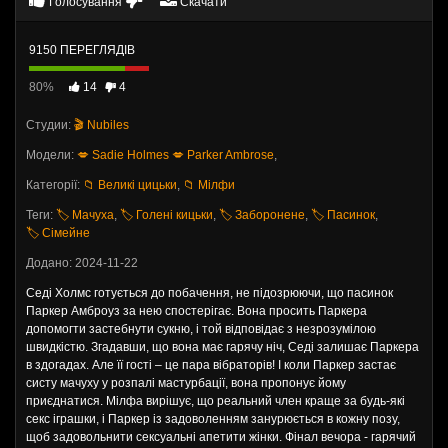
Голосування
Скачати
9150 ПЕРЕГЛЯДІВ
80%
14
4
Студии:
🎬 Nubiles
Модели:
💋 Sadie Holmes
💋 Parker Ambrose
,
Категорії:
📁 Великі цицьки
,
📁 Мілфи
Теги:
🏷️ Мачуха
,
🏷️ Голені кицьки
,
🏷️ Заборонене
,
🏷️ Пасинок
,
🏷️ Сімейне
Додано: 2024-11-22
Седі Холмс готується до побачення, не підозрюючи, що пасинок
Паркер Амброуз за нею спостерігає. Вона просить Паркера
допомогти застебнути сукню, і той відповідає з незрозумілою
швидкістю. Згадавши, що вона має гарячу ніч, Седі залишає Паркера
в здогадах. Але її гості – це пара вібраторів! І коли Паркер застає
систу мачуху у розпалі мастурбації, вона пропонує йому
приєднатися. Мілфа вирішує, що реальний член краще за будь-які
секс іграшки, і Паркер із задоволенням занурюється в кожну позу,
щоб задовольнити сексуальні апетити жінки. Фінал вечора - гарячий