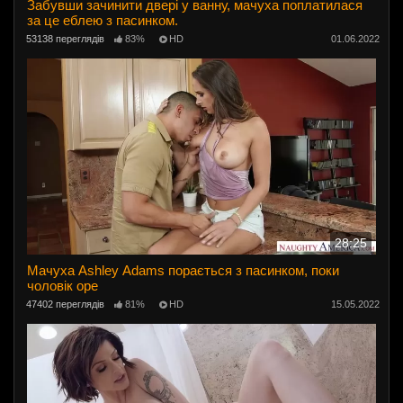
Забувши зачинити двері у ванну, мачуха поплатилася
за це еблею з пасинком.
53138 переглядів
83%
HD
01.06.2022
28:25
Мачуха Ashley Adams порається з пасинком, поки
чоловік оре
47402 переглядів
81%
HD
15.05.2022