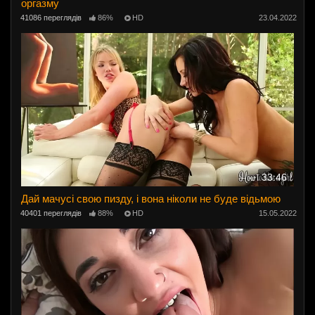
оргазму
41086 переглядів
86%
HD
23.04.2022
33:46
Дай мачусі свою пизду, і вона ніколи не буде відьмою
40401 переглядів
88%
HD
15.05.2022