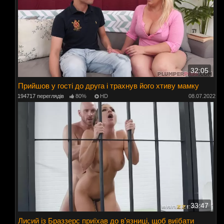
32:05
Прийшов у гості до друга і трахнув його хтиву мамку
194717 переглядів
80%
HD
08.07.2022
33:47
Лисий із Браззерс приїхав до в'язниці, щоб виїбати