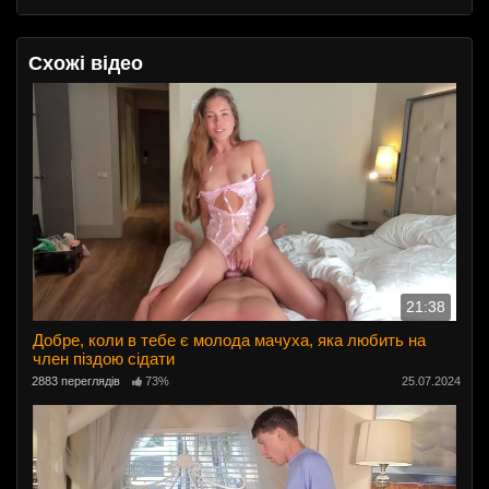
Схожі відео
21:38
Добре, коли в тебе є молода мачуха, яка любить на
член піздою сідати
2883 переглядів
73%
25.07.2024