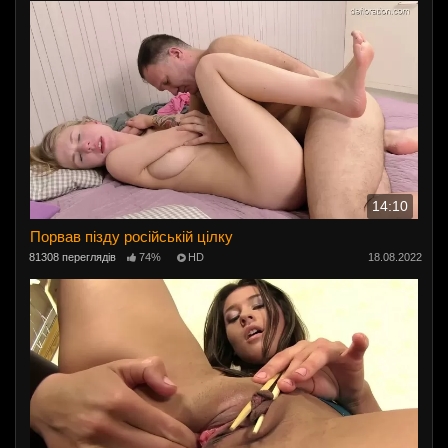
14:10
Порвав пізду російській цiлку
81308 переглядів
74%
HD
18.08.2022