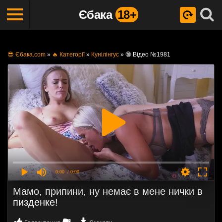
Єбака
18+
😎 Єбака.com
»
🔥 Категорії
»
Кунілінгус
»
🔞 Відео №1981
0:00
/ 0:00
Мамо, припини, ну немає в мене нички в
пизденке!