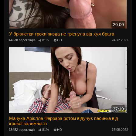
20:00
У брюнетки трохи пизда не тріснула від хуя брата
44370 переглядів
81%
HD
24.12.2021
37:10
Мачуха Арієлла Феррара ротом відучує пасинка від
ігрової залежності
38452 переглядів
81%
HD
17.05.2022