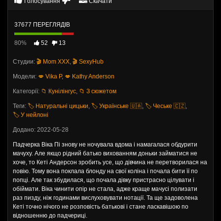
Голосування
Скачати
37677 ПЕРЕГЛЯДІВ
80%
52
13
Студии:
🎬 Mom XXX
,
🎬 SexyHub
Модели:
💋 Vika P
,
💋 Kathy Anderson
Категорії:
📁 Кунілінгус
,
📁 З сюжетом
Теги:
🏷️ Натуральні цицьки
,
🏷️ Українське 🇺🇦
,
🏷️ Чеське 🇨🇿
,
🏷️ У нейлоні
Додано: 2022-05-28
Падчерка Віка Пі знову не ночувала вдома і намагалася обдурити
мачуху. Але якщо рідний батько вихованням доньки займатися не
хоче, то Кеті Андерсон зробить усе, що дівчина не перетворилася на
повію. Тому вона поклала блонду на свої коліна і почала бити її по
попці. Але так збудилася, що почала дівку пристрасно цілувати і
обіймати. Віка чинити опір не стала, адже краще мачусі полизати
раз пизду, ніж годинами вислуховувати нотації. Та ще задоволена
Кеті точно нічого не розповість батькові і стане ласкавішою по
відношенню до падчериці.