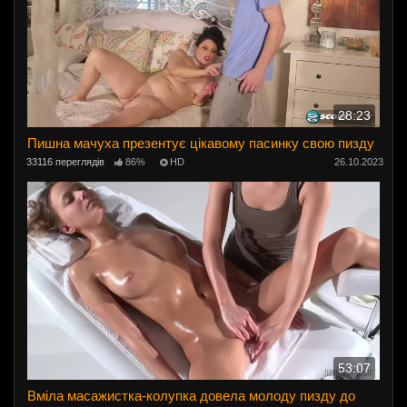
28:23
Пишна мачуха презентує цікавому пасинку свою пизду
33116 переглядів
86%
HD
26.10.2023
53:07
Вміла масажистка-колупка довела молоду пизду до