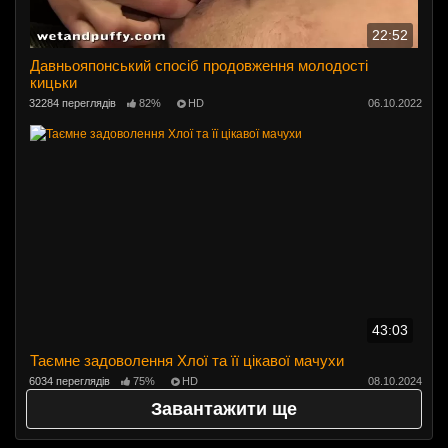
22:52
Давньояпонський спосіб продовження молодості
кицьки
32284 переглядів
82%
HD
06.10.2022
43:03
Таємне задоволення Хлої та її цікавої мачухи
6034 переглядів
75%
HD
08.10.2024
Завантажити ще