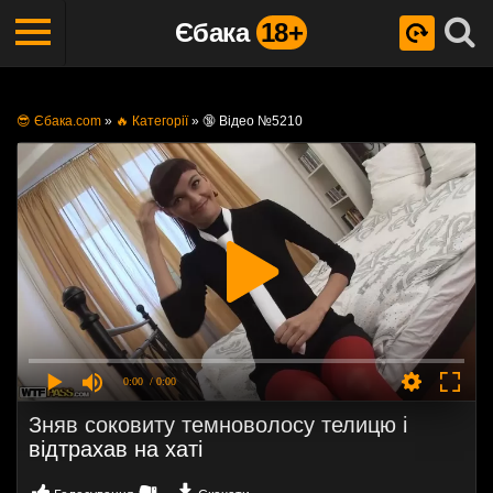
Єбака
18+
😎 Єбака.com
»
🔥 Категорії
»
🔞 Відео №5210
0:00
/ 0:00
Зняв соковиту темноволосу телицю і
відтрахав на хаті