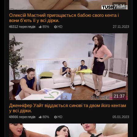
35:34
Олексій Маєтний пригощається бабою свого кента і
вони б'ють її у всі дірки.
46312 переглядів
85%
HD
27.11.2023
21:37
Дженніфер Уайт віддається синові та двом його кентам
у всі дірки.
48666 переглядів
80%
HD
05.01.2023