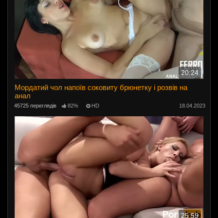
20:24
Мордатий чол напоїв соковиту брюнетку і розвів на
анал
45725 переглядів
82%
HD
18.04.2023
25:59