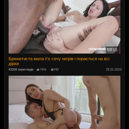
53:15
Брюнетиста мала п'є сечу негрів і порається на всі
дірки
43268 переглядів
76%
HD
25.01.2023