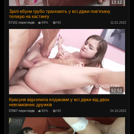
13:12
Зрілі ебуни грубо трахкають у всі дірки пов'язану
телицю на кастингу
57101 переглядів
84%
HD
11.01.2022
52:52
Красуня відхопила елдаками у всі дірки від двох
невгамовних дружків
37867 переглядів
82%
HD
24.10.2022