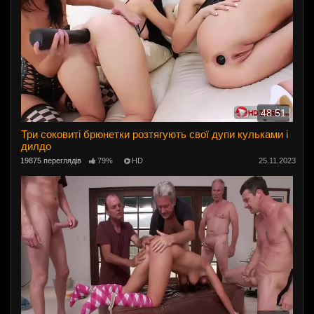
48:51
Три соковиті брюнетки розтягують свої дупи кульками і
дилдо
19875 переглядів
79%
HD
25.11.2023