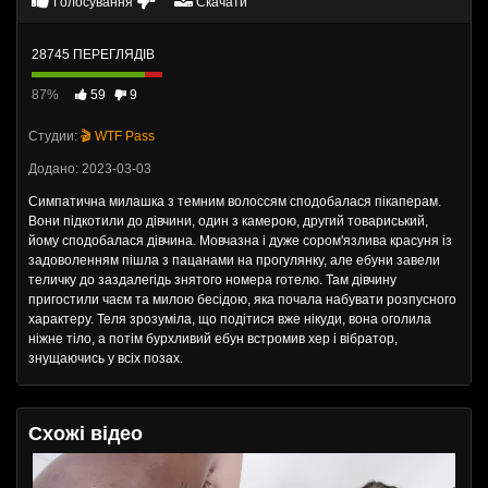
Голосування
Скачати
28745 ПЕРЕГЛЯДІВ
87%
59
9
Студии:
🎬 WTF Pass
Додано: 2023-03-03
Симпатична милашка з темним волоссям сподобалася пікаперам.
Вони підкотили до дівчини, один з камерою, другий товариський,
йому сподобалася дівчина. Мовчазна і дуже сором'язлива красуня із
задоволенням пішла з пацанами на прогулянку, але ебуни завели
теличку до заздалегідь знятого номера готелю. Там дівчину
пригостили чаєм та милою бесідою, яка почала набувати розпусного
характеру. Теля зрозуміла, що подітися вже нікуди, вона оголила
ніжне тіло, а потім бурхливий ебун встромив хер і вібратор,
знущаючись у всіх позах.
Схожі відео