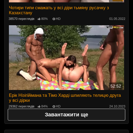
Чотири типи смажать у всі діри тьмяну русачку з
Казахстану
38570 переглядів
80%
HD
01.05.2022
52:52
Ерік Нізігійімана та Тімо Харді шпиляють телицю друга
у всі дірки
29362 переглядів
84%
HD
24.10.2023
Завантажити ще