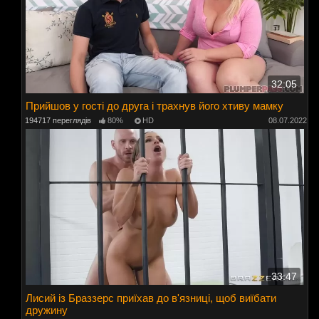
32:05
Прийшов у гості до друга і трахнув його хтиву мамку
194717 переглядів
80%
HD
08.07.2022
33:47
Лисий із Браззерс приїхав до в'язниці, щоб виїбати
дружину