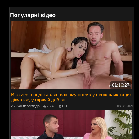
Популярні відео
01:16:27
Brazzers представляє вашому погляду своїх найкращих
дівчаток, у гарячій добірці
259340 переглядів
76%
HD
08.08.2021