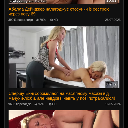
10:51
Абелла Дейнджер налагоджує стосунки із сестрою
через позу 69
39911 переглядів
79%
HD
26.07.2023
29:17
Спершу Енні соромилася на масляному масажі від
мачухи-лісби, але невдовзі навіть у позі потрахалися!
9632 переглядів
92%
HD
16.05.2024