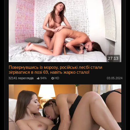
27:13
Повернувшись із морозу, російські лесбі стали
зігріватися в позі 69, навіть жарко стало!
32141 переглядів
94%
HD
03.05.2024