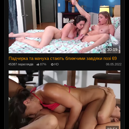
30:19
Падчерка та мачуха стають ближчими завдяки позі 69
45387 переглядів
87%
HD
06.05.2022