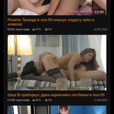
12:08
Розалін Троянди в позі 69 показує подругу небо в
алмазах
56301 переглядів
87%
HD
12.05.2022
24:18
Шері Ві приборкує дірки норовливої ​​лесбіянки в позі 69
57298 переглядів
82%
HD
17.06.2022