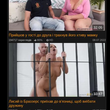
32:05
Прийшов у гості до друга і трахнув його хтиву мамку
194717 переглядів
80%
HD
08.07.2022
33:47
Лисий із Браззерс приїхав до в'язниці, щоб виїбати
дружину