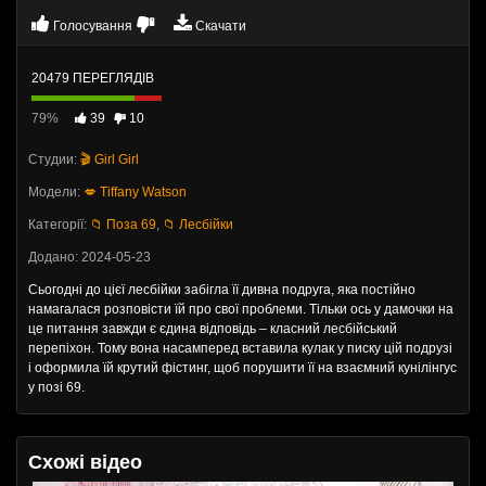
Голосування
Скачати
20479 ПЕРЕГЛЯДІВ
79%
39
10
Студии:
🎬 Girl Girl
Модели:
💋 Tiffany Watson
Категорії:
📁 Поза 69
,
📁 Лесбійки
Додано: 2024-05-23
Сьогодні до цієї лесбійки забігла її дивна подруга, яка постійно
намагалася розповісти їй про свої проблеми. Тільки ось у дамочки на
це питання завжди є єдина відповідь – класний лесбійський
перепіхон. Тому вона насамперед вставила кулак у писку цій подрузі
і оформила їй крутий фістинг, щоб порушити її на взаємний кунілінгус
у позі 69.
Схожі відео