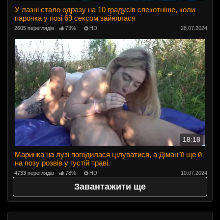
У лазні стало одразу на 10 градусів спекотніше, коли
парочка у позі 69 сексом зайнялася
2605 переглядів
73%
HD
28.07.2024
18:18
Маринка на лузі погодилася цілуватися, а Діман її ще й
на позу розвів у густій ​​траві.
4733 переглядів
78%
HD
10.07.2024
Завантажити ще