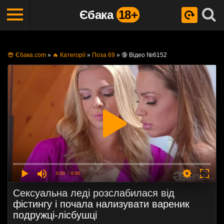
Єбака
18+
😎 Єбака.com
»
🔥 Категорії
»
Поза 69
»
🔞 Відео №6152
0:00
/ 0:00
Сексуальна леді розслабилася від
фістингу і почала нализувати вареник
подружці-лісбушці