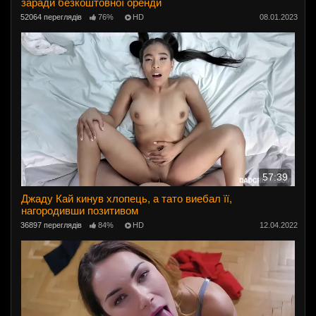
заради безкоштовної оренди
52064 переглядів
76%
HD
08.01.2023
57:39
Джаду Кай кинув хлопець, а тато виебал її,
нагородивши позитивом
36897 переглядів
84%
HD
12.04.2022