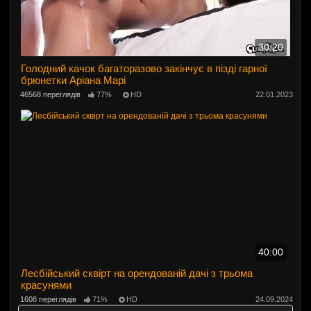
30:20
Голодний качок багаторазово закінчує в пізді гарної
брюнетки Аріана Марі
46568 переглядів
77%
HD
22.01.2023
40:00
Лесбійський сквірт на орендованій дачі з трьома
красунями
1608 переглядів
71%
HD
24.09.2024