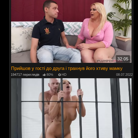
32:05
Прийшов у гості до друга і трахнув його хтиву мамку
194717 переглядів
80%
HD
08.07.2022