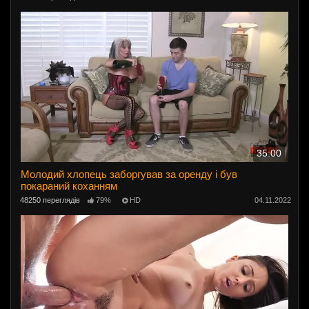
35:00
Молодий хлопець заборгував за оренду і був
покараний коханням
48250 переглядів
79%
HD
04.11.2022