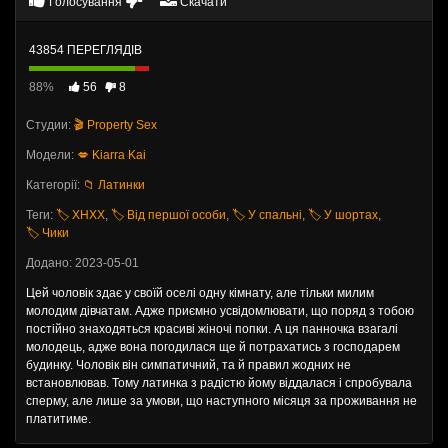
Голосування
Скачати
43854 ПЕРЕГЛЯДІВ
88%
56
8
Студии:
🎬 Property Sex
Модели:
💋 Kiarra Kai
Категорії:
📁 Латинки
Теги:
🏷️ ХНХХ
,
🏷️ Від першої особи
,
🏷️ У спальні
,
🏷️ У шортах
,
🏷️ Чики
Додано: 2023-05-01
Цей чоловік здає у своїй оселі одну кімнату, але тільки милим
молодим дівчатам. Адже приємно усвідомлювати, що поряд з тобою
постійно знаходяться красиві жіночі попки. А ця панночка взагалі
молодець, адже вона погодилася ще й потрахатись з господарем
будинку. Чоловік він симпатичний, та й правил жодних не
встановлював. Тому латинка з радістю йому віддалася і спробувала
сперму, але лише за умови, що наступного місяця за проживання не
платитиме.