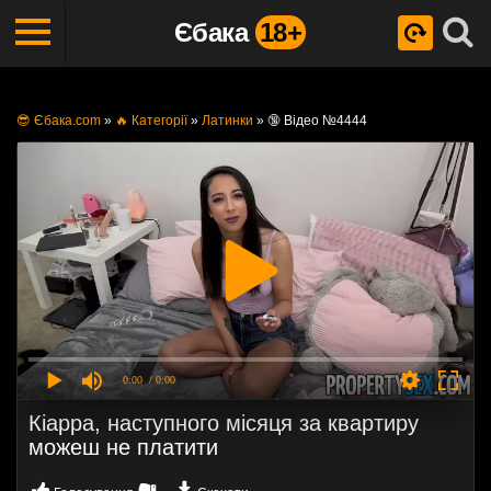
Єбака
18+
😎 Єбака.com
»
🔥 Категорії
»
Латинки
»
🔞 Відео №4444
0:00
/ 0:00
Кіарра, наступного місяця за квартиру
можеш не платити