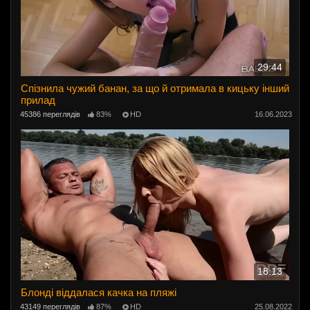
29:44
Спізнила чужий банан, за що й отримала в кицьку інший
прилад
45386 переглядів
83%
HD
16.06.2023
18:13
Блонді віддалася качка на пляжі
43149 переглядів
87%
HD
25.08.2022