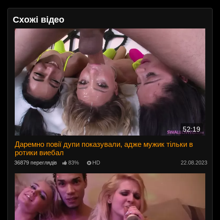
Схожі відео
52:19
Даремно повії дупи показували, адже мужик тільки в
ротики виебал
36879 переглядів
83%
HD
22.08.2023