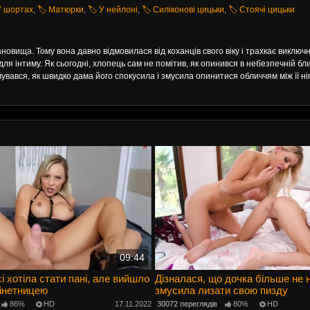
 У шортах
,
🏷️ Матюрки
,
🏷️ У нейлоні
,
🏷️ Силіконові цицьки
,
🏷️ Стоячі цицьки
новища. Тому вона давно відмовилася від коханців свого віку і трахкає виклю
я інтиму. Як сьогодні, хлопець сам не помітив, як опинився в небезпечній бли
вувався, як швидко дама його спокусила і змусила опинитися обличчям між її ніг
09:44
і хотіла стати пані, але вийшло
Дізналася, що дочка більше не 
мінетницею
змусила лизати свою пизду
86%
HD
17.11.2022
30072 переглядів
80%
HD