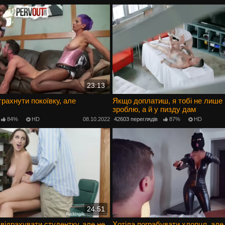
23:13
трахнути покоївку, але
Якщо доплатиш, я тобі не лише
зроблю, а й у пизду дам
84%
HD
08.10.2022
42603 переглядів
87%
HD
24:51
 відрахувати студентку, але не
Хотіла пограбувати хлопця, але