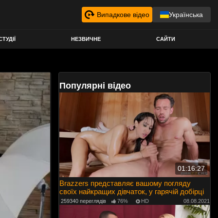
Випадкове відео
Українська
СТУДІЇ
НЕЗВИЧНЕ
САЙТИ
Популярні відео
01:16:27
Brazzers представляє вашому погляду
своїх найкращих дівчаток, у гарячій добірці
259340 переглядів
76%
HD
08.08.2021