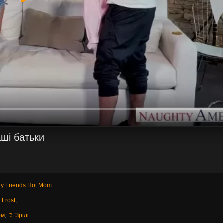
аші батьки
My Friends Hot Mom
 Frost
,
ом
,
📁 Зрілі