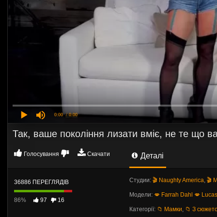
0:00
/ 0:00
Так, ваше покоління лизати вміє, не те що в
Голосування
Скачати
Деталі
Студии:
🎬 Naughty America
,
🎬 
36886 ПЕРЕГЛЯДІВ
Модели:
💋 Farrah Dahl
💋 Lucas
86%
97
16
Категорії:
📁 Мамки
,
📁 З сюжет