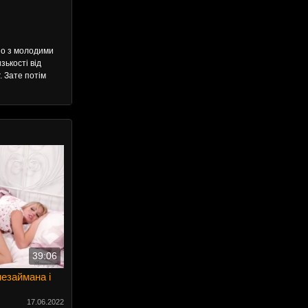
чно з молодими
зькості від
. Зате потім
39:06
незаймана і
17.06.2022