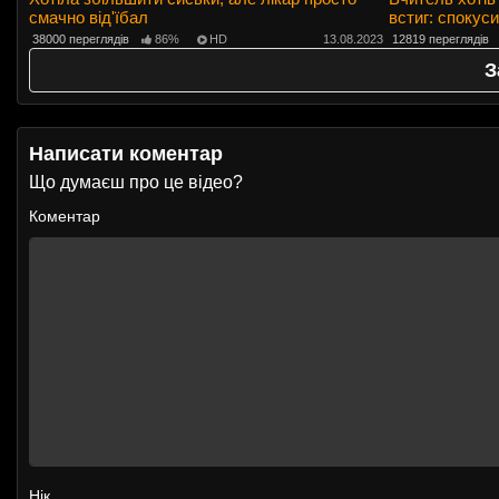
смачно від'їбал
встиг: спокус
ж кабінеті.
38000 переглядів
86%
HD
13.08.2023
12819 переглядів
З
Написати коментар
Що думаєш про це відео?
Коментар
Нік