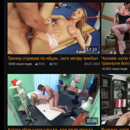
14:10
Тренер отримав по яйцях, зате мілфу виебал
Чоловік хотів 
трахнули його
5899 переглядів
91%
HD
28.07.2024
41363 переглядів
37:04
Хотіла збільшити сиськи, але лікар просто
Вчитель хотів