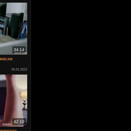
34:14
 масаж
05.01.2022
42:10
 викрала