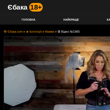
Єбака
18+
ГОЛОВНА
НАЙКРАЩЕ
КА
😎 Єбака.com
»
🔥 Категорії
»
Мамки
»
🔞 Відео №1985