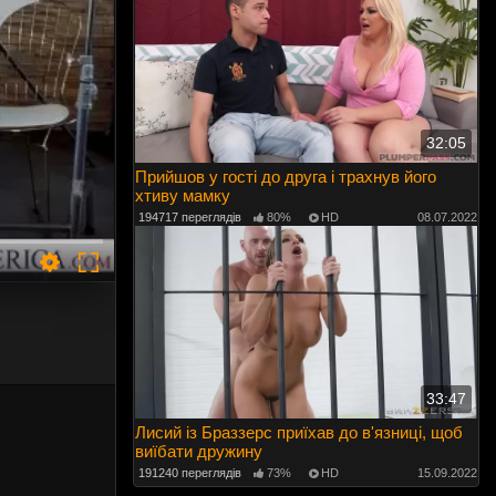
32:05
Прийшов у гості до друга і трахнув його
хтиву мамку
194717 переглядів
80%
HD
08.07.2022
33:47
Лисий із Браззерс приїхав до в'язниці, щоб
виїбати дружину
191240 переглядів
73%
HD
15.09.2022