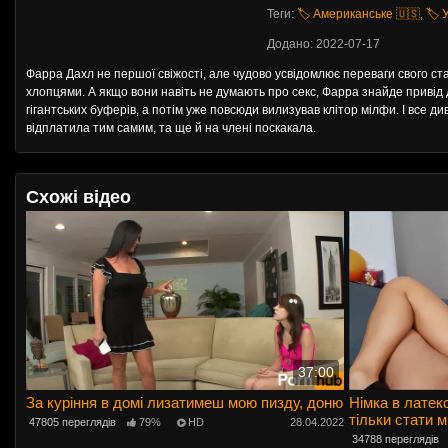
Теги:
🏷️ Американське 🇺🇸
,
🏷️
Додано: 2022-07-17
Фарра Дахл не першої свіжості, але чудово усвідомлює переваги свого ста
хлопцями. А якщо вони навіть не думають про секс, Фарра знайде привід дл
гігантських буферів, а потім уже повсюди вилизував клітор мілфи. І все ди
відплатила тим самим, та ще й на члені поскакала.
Схожі відео
37:00
За куріння в домі лизатимеш мою пизду, доню
Німка в латекс
тільки стати 
47805 переглядів
79%
HD
28.04.2022
34788 переглядів