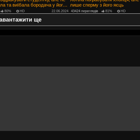
ила та виїбала бородача у його
лише сперму з його яєць
80%
HD
22.06.2024
43424 переглядів
81%
HD
авантажити ще