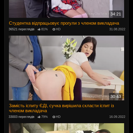
34:21
Студентка відпрацьовує прогули з членом викладача
36521 переглядів
81%
HD
31.08.2022
30:43
Замість іспиту ЄДІ, сучка вирішила скласти іспит із
членом викладача
33003 переглядів
79%
HD
16.09.2022