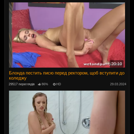
20:10
Блонда пестить писю перед ректором, щоб вступити до
коледжу
29517 переглядів
86%
HD
29.03.2024