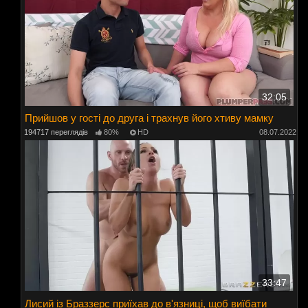
32:05
Прийшов у гості до друга і трахнув його хтиву мамку
194717 переглядів
80%
HD
08.07.2022
33:47
Лисий із Браззерс приїхав до в'язниці, щоб виїбати