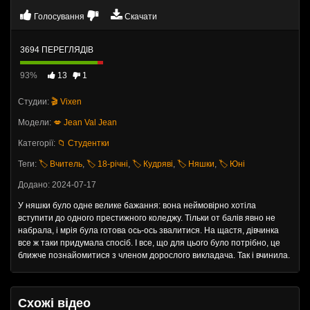
Голосування
Скачати
3694 ПЕРЕГЛЯДІВ
93%
13
1
Студии:
🎬 Vixen
Модели:
💋 Jean Val Jean
Категорії:
📁 Студентки
Теги:
🏷️ Вчитель
,
🏷️ 18-річні
,
🏷️ Кудряві
,
🏷️ Няшки
,
🏷️ Юні
Додано: 2024-07-17
У няшки було одне велике бажання: вона неймовірно хотіла
вступити до одного престижного коледжу. Тільки от балів явно не
набрала, і мрія була готова ось-ось звалитися. На щастя, дівчинка
все ж таки придумала спосіб. І все, що для цього було потрібно, це
ближче познайомитися з членом дорослого викладача. Так і вчинила.
Схожі відео