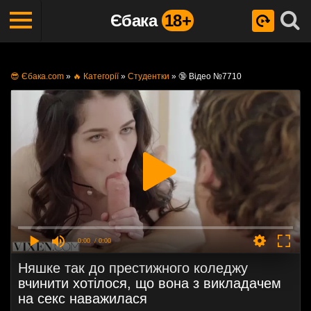
Єбака
18+
😎 Єбака.com
»
🔥 Категорії
»
Студентки
»
🔞 Відео №7710
0:00
/ 0:00
Няшке так до престижного коледжу
вчинити хотілося, що вона з викладачем
на секс наважилася