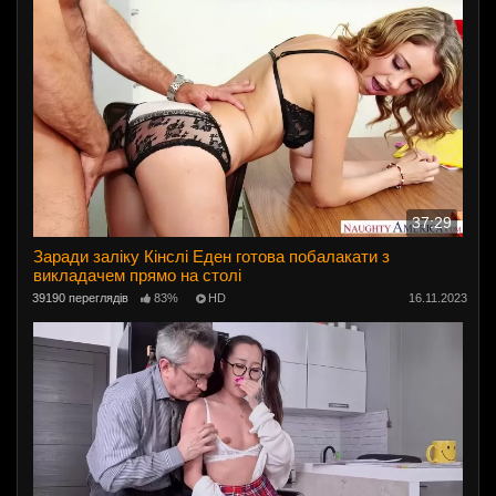
37:29
Заради заліку Кінслі Еден готова побалакати з
викладачем прямо на столі
39190 переглядів
83%
HD
16.11.2023