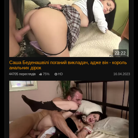
22:22
Саша Беденашвілі поганий викладач, адже він - король
анальних дірок
44705 переглядів
75%
HD
16.04.2023