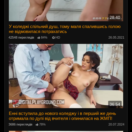
28:40
У коледжі спільний душ, тому маля спалившись голою
не відмовилася потрахатись
42548 переглядів
84%
HD
26.05.2021
36:54
Енні вступила до нового коледжу і в перший же день
отримала по дупі від вчителя і опинилася на ЖМП!
3686 переглядів
78%
20.07.2024