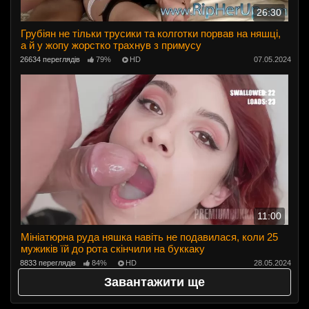
26:30
Грубіян не тільки трусики та колготки порвав на няшці,
а й у жопу жорстко трахнув з примусу
26634 переглядів
79%
HD
07.05.2024
11:00
Мініатюрна руда няшка навіть не подавилася, коли 25
мужиків їй до рота скінчили на буккаку
8833 переглядів
84%
HD
28.05.2024
Завантажити ще