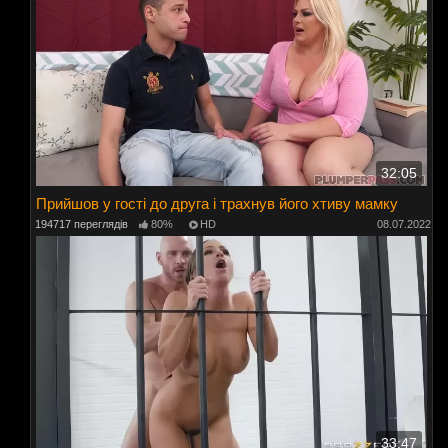
32:05
Прийшов у гості до друга і трахнув його хтиву мамку
194717 переглядів
80%
HD
08.07.2022
33:47