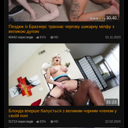
30:40
Пездюк із Браззерс трахкає чергову шикарну мілфу з
великою дупою
40442 переглядів
81%
HD
01.11.2023
31:23
Блонда вперше балується з великим чорним членом у
своїй попі
31713 переглядів
83%
HD
22.02.2024