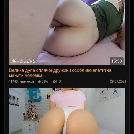
15:59
Велика дупа сплячої дружини особливо апетитна і
манить чоловіка
41743 переглядів
81%
HD
29.07.2021