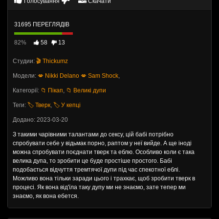
Голосування
Скачати
31695 ПЕРЕГЛЯДІВ
82%
58
13
Студии:
🎬 Thickumz
Модели:
💋 Nikki Delano
💋 Sam Shock
,
Категорії:
📁 Пікап
,
📁 Великі дупи
Теги:
🏷️ Тверк
,
🏷️ У кепці
Додано: 2023-03-20
З такими чарівними талантами до сексу, цій бабі потрібно
спробувати себе у відьмак порно, раптом у неї вийде. А ще іноді
можна спробувати поєднати тверк та еблю. Особливо коли є така
велика дупа, то зробити це буде простіше простого. Бабі
подобається відчуття тремтячої дупи під час спекотної еблі.
Можливо вона тільки заради цього і трахкає, щоб зробити тверк в
процесі. Як вона від'їла таку дупу ми не знаємо, зате тепер ми
знаємо, як вона ебется.