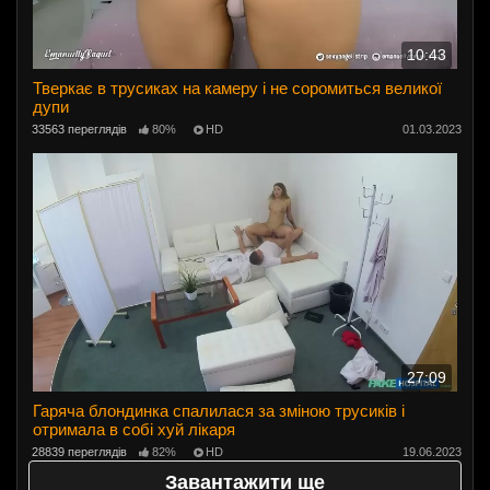
10:43
Тверкає в трусиках на камеру і не соромиться великої
дупи
33563 переглядів
80%
HD
01.03.2023
27:09
Гаряча блондинка спалилася за зміною трусиків і
отримала в собі хуй лікаря
28839 переглядів
82%
HD
19.06.2023
Завантажити ще