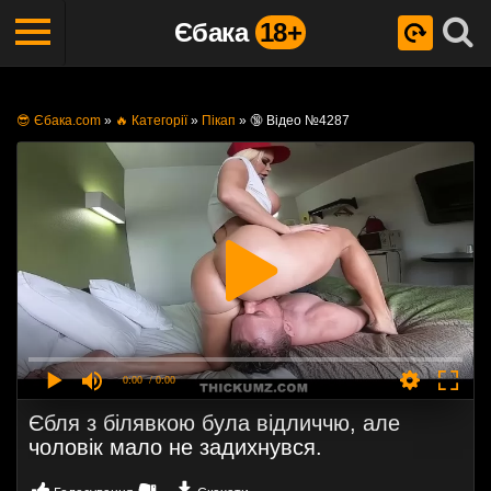
Єбака
18+
😎 Єбака.com
»
🔥 Категорії
»
Пікап
»
🔞 Відео №4287
0:00
/ 0:00
Єбля з білявкою була відличчю, але
чоловік мало не задихнувся.