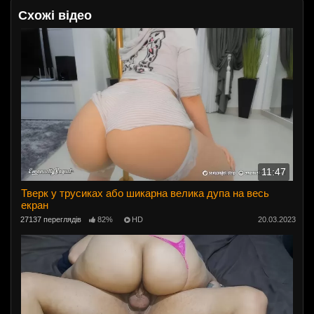
Схожі відео
11:47
Тверк у трусиках або шикарна велика дупа на весь
екран
27137 переглядів
82%
HD
20.03.2023