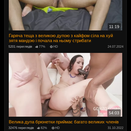
11:19
Гаряча теща з великою дупою з кайфом сіла на хуй
зятя мандою і почала на ньому стрибати
5201 переглядів
77%
HD
24.07.2024
54:03
Велика дупа брюнетки приймає багато великих членів
32476 переглядів
82%
HD
31.10.2022