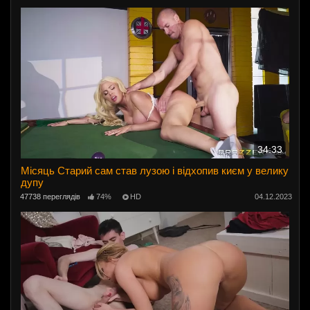
34:33
Місяць Старий сам став лузою і відхопив києм у велику
дупу
47738 переглядів
74%
HD
04.12.2023