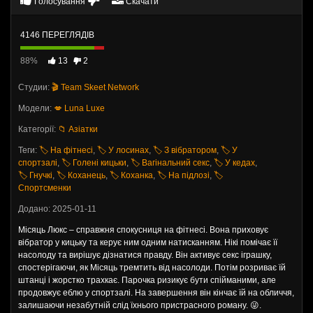
Голосування
Скачати
4146 ПЕРЕГЛЯДІВ
88%
13
2
Студии:
🎬 Team Skeet Network
Модели:
💋 Luna Luxe
Категорії:
📁 Азіатки
Теги:
🏷️ На фітнесі
,
🏷️ У лосинах
,
🏷️ З вібратором
,
🏷️ У
спортзалі
,
🏷️ Голені кицьки
,
🏷️ Вагінальний секс
,
🏷️ У кедах
,
🏷️ Гнучкі
,
🏷️ Коханець
,
🏷️ Коханка
,
🏷️ На підлозі
,
🏷️
Спортсменки
Додано: 2025-01-11
Місяць Люкс – справжня спокусниця на фітнесі. Вона приховує
вібратор у кицьку та керує ним одним натисканням. Нікі помічає її
насолоду та вирішує дізнатися правду. Він активує секс іграшку,
спостерігаючи, як Місяць тремтить від насолоди. Потім розриває їй
штанці і жорстко трахкає. Парочка ризикує бути спійманими, але
продовжує еблю у спортзалі. На завершення він кінчає їй на обличчя,
залишаючи незабутній слід їхнього пристрасного роману. 😜.