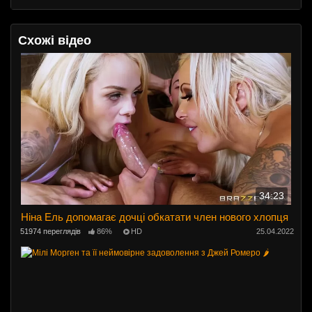
Схожі відео
34:23
Ніна Ель допомагає дочці обкатати член нового хлопця
51974 переглядів
86%
HD
25.04.2022