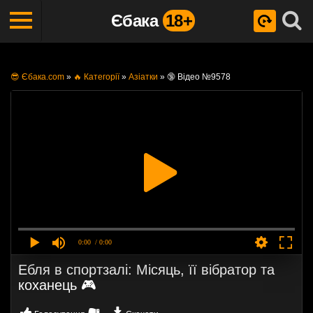
Єбака
18+
😎 Єбака.com
»
🔥 Категорії
»
Азіатки
»
🔞 Відео №9578
0:00
/ 0:00
Ебля в спортзалі: Місяць, її вібратор та
коханець 🎮