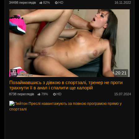
34498 переглядів
82%
HD
16.11.2022
20:21
Позаймавшись з дівкою в спортзалі, тренер не проти
трахнути її в анал і спалити ще калорій
8738 переглядів
79%
HD
15.07.2024