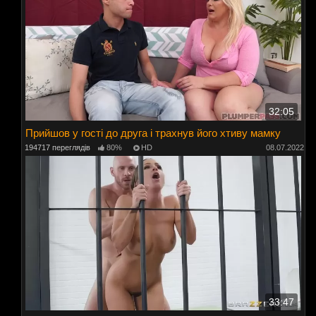
32:05
Прийшов у гості до друга і трахнув його хтиву мамку
194717 переглядів
80%
HD
08.07.2022
33:47