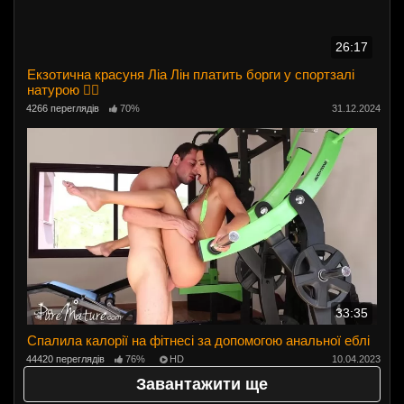
26:17
Екзотична красуня Ліа Лін платить борги у спортзалі
натурою 🏋️‍♀️
4266 переглядів
70%
31.12.2024
33:35
Спалила калорії на фітнесі за допомогою анальної еблі
44420 переглядів
76%
HD
10.04.2023
Завантажити ще