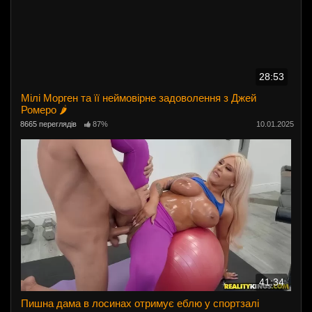
28:53
Мілі Морген та її неймовірне задоволення з Джей
Ромеро 🌶️
8665 переглядів
87%
10.01.2025
41:34
Пишна дама в лосинах отримує еблю у спортзалі