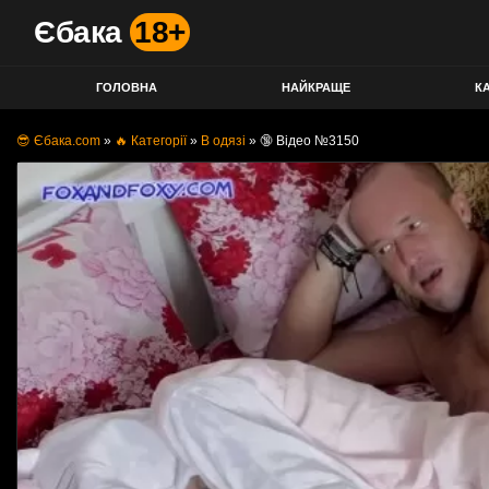
Єбака
18+
ГОЛОВНА
НАЙКРАЩЕ
КА
😎 Єбака.com
»
🔥 Категорії
»
В одязі
»
🔞 Відео №3150