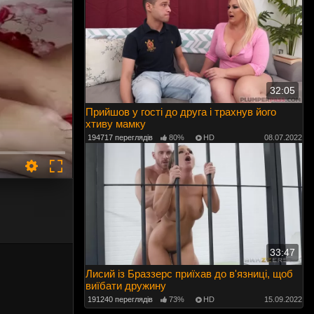
32:05
Прийшов у гості до друга і трахнув його
хтиву мамку
194717 переглядів
80%
HD
08.07.2022
33:47
Лисий із Браззерс приїхав до в'язниці, щоб
виїбати дружину
191240 переглядів
73%
HD
15.09.2022