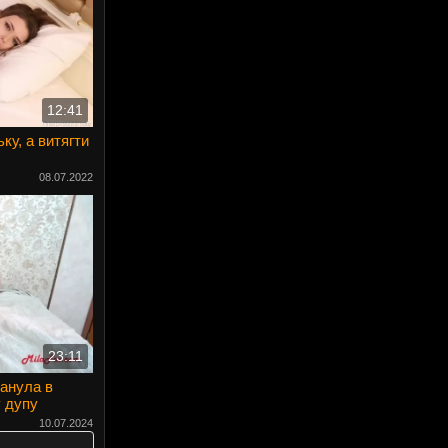
12:41
ку, а витягти
08.07.2022
23:11
анула в
у дупу
10.07.2024