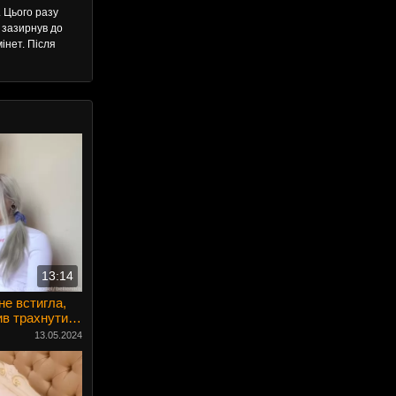
. Цього разу
 зазирнув до
інет. Після
13:14
не встигла,
в трахнути її
13.05.2024