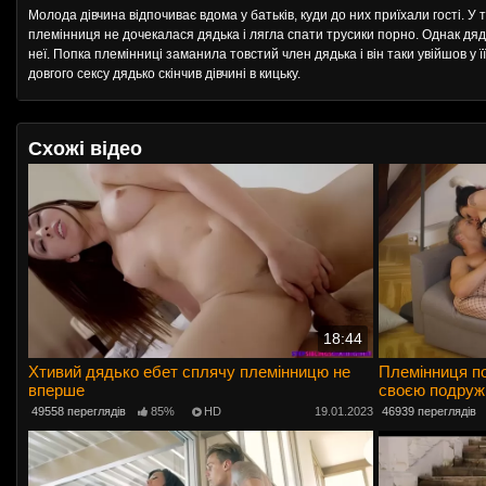
Молода дівчина відпочиває вдома у батьків, куди до них приїхали гості. У 
племінниця не дочекалася дядька і лягла спати трусики порно. Однак дяд
неї. Попка племінниці заманила товстий член дядька і він таки увійшов у ї
довгого сексу дядько скінчив дівчині в кицьку.
Схожі відео
18:44
Хтивий дядько ебет сплячу племінницю не
Племінниця по
вперше
своєю подру
49558 переглядів
85%
HD
19.01.2023
46939 переглядів