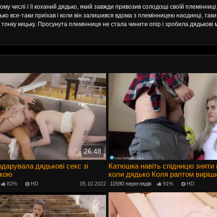
тому числі і її коханий дядько, який завжди привозив солодощі своїй племінниці
ько все-таки приїхав і коли він залишився вдома з племінницею наодинці, таки
ї тонку кицьку. Просунута племінниця не стала чинити опір і зробила дядькові м
26:48
дарувала дядькові секс зі
Катюшка навіть спідницю зняти 
жкою
коли дядько Коля раптом виріши
в анал!
82%
HD
05.10.2022
11590 переглядів
91%
HD