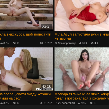
23:31
кла з екскурсії, щоб попестити
Міла Азул запустила руки в киць
і
не змогла
83%
HD
04.01.2023
35934 переглядів
86%
HD
42:38
ив попрацювати пизду коханки
Молода тяганка Міла Фокс кайф
ямий на столі
готелі і потрахалася з хохалем 
86%
HD
30.11.2023
7629 переглядів
75%
HD