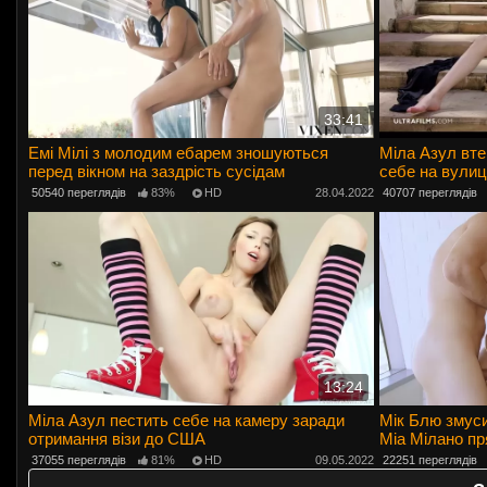
33:41
Емі Мілі з молодим ебарем зношуються
Міла Азул вте
перед вікном на заздрість сусідам
себе на вулиц
50540 переглядів
83%
HD
28.04.2022
40707 переглядів
13:24
Міла Азул пестить себе на камеру заради
Мік Блю змус
отримання візи до США
Міа Мілано пр
37055 переглядів
81%
HD
09.05.2022
22251 переглядів