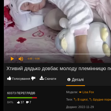
0:00
/ 0:00
Хтивий дядько довбає молоду племінницю по
Голосування
Скачати
Деталі
Модели:
💋 Lisa Fox
60373 ПЕРЕГЛЯДІВ
Теги:
🏷️ В одязі
,
🏷️ Брудне пор
84%
37
7
Додано: 2022-11-29