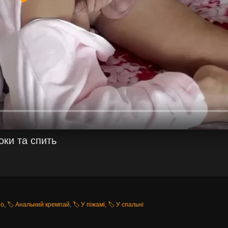
ки та спить
но
,
🏷️ Анальний кремпай
,
🏷️ У піжамі
,
🏷️ У спальні